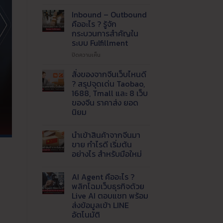
ปัญหา
แพ็ค
Inbound – Outbound
ของ
คืออะไร ? รู้จัก
ไม่ทัน
กระบวนการสำคัญใน
!
ระบบ Fulfillment
เรียก
ใช้
บน
ปิดความเห็น
บริการ
Inbound
รับ
–
สั่งของจากจีนเว็บไหนดี
แพ็ค
Outbound
? สรุปจุดเด่น Taobao,
สินค้า
คือ
1688, Tmall และ 8 เว็บ
และ
อะไร
ของจีน ราคาส่ง ยอด
จัด
?
นิยม
ส่ง
รู้จัก
ที่
กระบวนการ
ไม่มี
ความ
ได้
สำคัญ
นำเข้าสินค้าจากจีนมา
เห็น
มาตรฐาน
ใน
บน
ขาย กำไรดี เริ่มต้น
ระบบ
สั่ง
อย่างไร สำหรับมือใหม่
ของ
Fulfillment
จาก
ไม่มี
จีน
ความ
เว็บ
AI Agent คืออะไร ?
เห็น
ไหน
บน
พลิกโฉมเว็บธุรกิจด้วย
ดี
นำ
?
Live AI ตอบแชท พร้อม
เข้า
สรุป
สินค้า
ส่งข้อมูลเข้า LINE
จุด
จาก
เด่น
อัตโนมัติ
จีน
Taobao,
มา