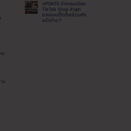
แพลตฟอร์ม
ความ
UPDATE ค่าธรรมเนียม
ปี
เห็น
บน
นี้
TikTok Shop ล่าสุด
Update
ขาย
ขายของติ๊กต๊อกโดนหัก
ล่าสุด
ช่อง
บ
LINE
ทาง
อะไรบ้าง ?
MyShop
ไหน
ค่า
ไม่มี
คุ้ม
ธรรมเนียม
ความ
ค่าที่
เท่า
เห็น
สุด
บน
ไหร่
UPDATE
ขาย
ค่า
ของ
ธรรมเนียม
ผ่าน
บาง
TikTok
ไลน์
Shop
ต้อง
ล่าสุด
รู้
ขาย
ของ
ติ๊ก
ต๊อก
โดน
่าย
หัก
อะไร
บ้าง
?