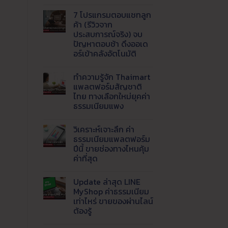
ไม่มี
1688,
ขาย
ความ
Tmall
กำไร
7 โปรแกรมตอบแชทลูก
เห็น
และ
ดี
บน
8
ค้า (รีวิวจาก
เริ่ม
AI
เว็บ
ต้น
ประสบการณ์จริง) จบ
Agent
ของ
อย่างไร
คือ
ปัญหาตอบช้า ดึงออเด
จีน
สำหรับ
อะไร
ราคา
อร์เข้าคลังอัตโนมัติ
มือ
?
ส่ง
ใหม่
พลิก
ยอด
ไม่มี
โฉม
นิยม
ความ
เว็บ
ทำความรู้จัก Thaimart
เห็น
ธุรกิจ
บน
แพลตฟอร์มสัญชาติ
ด้วย
7
Live
ไทย ทางเลือกใหม่ยุคค่า
โปรแกรม
AI
ตอบ
ธรรมเนียมแพง
ตอบ
แช
แชท
ทลูก
ไม่มี
พร้อม
ค้า
ความ
ส่ง
วิเคราะห์เจาะลึก ค่า
(รีวิว
เห็น
ข้อมูล
บน
จาก
ธรรมเนียมแพลตฟอร์ม
เข้า
ทำความ
ประสบการณ์
ปีนี้ ขายช่องทางไหนคุ้ม
LINE
รู้จัก
จริง)
อัตโนมัติ
Thaimart
จบ
ค่าที่สุด
แพลตฟอร์ม
ปัญหา
สัญชาติ
ไม่มี
ตอบ
ไทย
ความ
ช้า
Update ล่าสุด LINE
ทาง
เห็น
ดึง
บน
เลือก
ออ
MyShop ค่าธรรมเนียม
วิเคราะห์
ใหม่
เด
เท่าไหร่ ขายของผ่านไลน์
เจาะ
ยุค
อร์
ลึก
ค่า
ต้องรู้
เข้า
ค่า
ธรรมเนียม
คลัง
ธรรมเนียม
ไม่มี
แพง
อัตโนมัติ