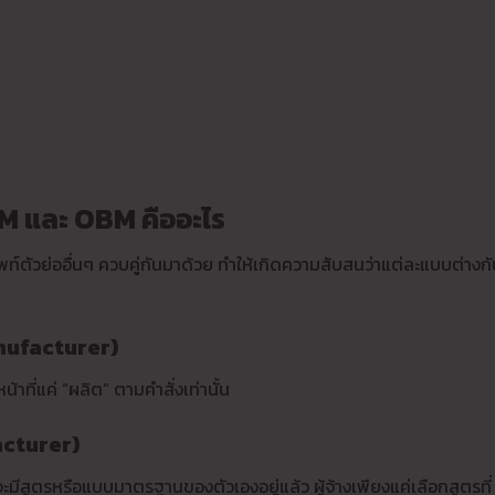
 และ OBM คืออะไร
พท์ตัวย่ออื่นๆ ควบคู่กันมาด้วย ทำให้เกิดความสับสนว่าแต่ละแบบต่างก
nufacturer)
าที่แค่ “ผลิต” ตามคำสั่งเท่านั้น
acturer)
จะมีสูตรหรือแบบมาตรฐานของตัวเองอยู่แล้ว ผู้จ้างเพียงแค่เลือกสูตรที่