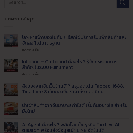
บทความล่าสุด
ปัญหาแพ็คของไม่ทัน ! เรียกใช้บริการรับแพ็คสินค้าและ
จัดส่งที่ได้มาตรฐาน
บน
ปิดความเห็น
ปัญหา
แพ็ค
Inbound – Outbound คืออะไร ? รู้จักกระบวนการ
ของ
สำคัญในระบบ Fulfillment
ไม่ทัน
บน
ปิดความเห็น
!
Inbound
เรียก
–
สั่งของจากจีนเว็บไหนดี ? สรุปจุดเด่น Taobao, 1688,
ใช้
Outbound
บริการ
Tmall และ 8 เว็บของจีน ราคาส่ง ยอดนิยม
คือ
รับ
ไม่มี
อะไร
แพ็ค
ความ
นำเข้าสินค้าจากจีนมาขาย กำไรดี เริ่มต้นอย่างไร สำหรับ
?
สินค้า
เห็น
บน
รู้จัก
มือใหม่
และ
สั่ง
กระบวนการ
จัด
ของ
ไม่มี
สำคัญ
ส่ง
จาก
ความ
AI Agent คืออะไร ? พลิกโฉมเว็บธุรกิจด้วย Live AI
จีน
ใน
เห็น
ที่
เว็บ
บน
ตอบแชท พร้อมส่งข้อมูลเข้า LINE อัตโนมัติ
ระบบ
ได้
ไหน
นำ