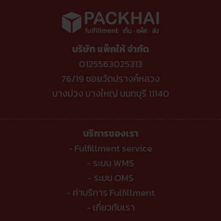
ผ่าน
ล่าสุด
ไลน์
ขาย
ต้อง
ของ
รู้
ติ๊ก
ต๊อก
โดน
หัก
บริษัท แพ็คให้ จำกัด
อะไร
บ้าง
?
0125563025313
76/19 ซอยวัดปรางค์หลวง
บางม่วง บางใหญ่ นนทบุรี 11140
บริการของเรา
Fulfillment service
-
ระบบ WMS
-
ระบบ OMS
-
ค่าบริการ Fulfillment
-
เกี่ยวกับเรา
-