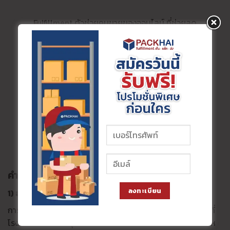
Fulfillment ตัวช่วยคนขายของออนไลน์ ที่ช่วยลด
ต้นทุนการขายสินค้า ลดเวลาการทำงาน มีเวลา
โฟกัสยอดขายได้มากขึ้น
สมัครใช้บริการ
คลิกดูค่าบริการ
คำถามที่พบบ่อย อยากทําแบรนด์ตัวเอง FAQ
ลงทะเบียน
1) อยากสร้างแบรนด์ตัวเองต้องใช้ทุนเท่าไหร่
การลงทุนสร้างแบรนด์ขึ้นอยู่กับประเภทสินค้าและจำนวนขั้นต่ำที่
โรงงานกำหนด ปัจจุบันมีหลายโรงงานที่รับผลิตแบรนด์งบน้อยห