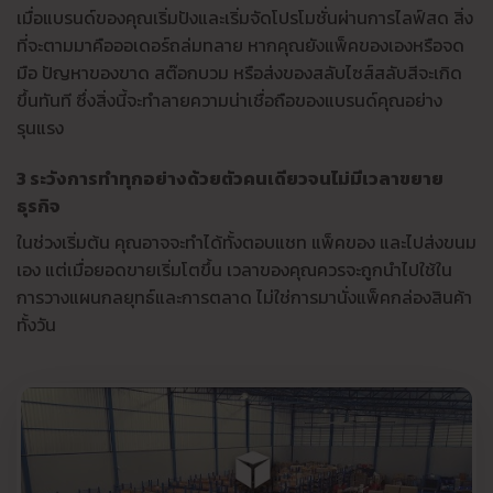
เมื่อแบรนด์ของคุณเริ่มปังและเริ่มจัดโปรโมชั่นผ่านการไลฟ์สด สิ่ง
ที่จะตามมาคือออเดอร์ถล่มทลาย หากคุณยังแพ็คของเองหรือจด
มือ ปัญหาของขาด สต๊อกบวม หรือส่งของสลับไซส์สลับสีจะเกิด
ขึ้นทันที ซึ่งสิ่งนี้จะทำลายความน่าเชื่อถือของแบรนด์คุณอย่าง
รุนแรง
3 ระวังการทำทุกอย่างด้วยตัวคนเดียวจนไม่มีเวลาขยาย
ธุรกิจ
ในช่วงเริ่มต้น คุณอาจจะทำได้ทั้งตอบแชท แพ็คของ และไปส่งขนม
เอง แต่เมื่อยอดขายเริ่มโตขึ้น เวลาของคุณควรจะถูกนำไปใช้ใน
การวางแผนกลยุทธ์และการตลาด ไม่ใช่การมานั่งแพ็คกล่องสินค้า
ทั้งวัน