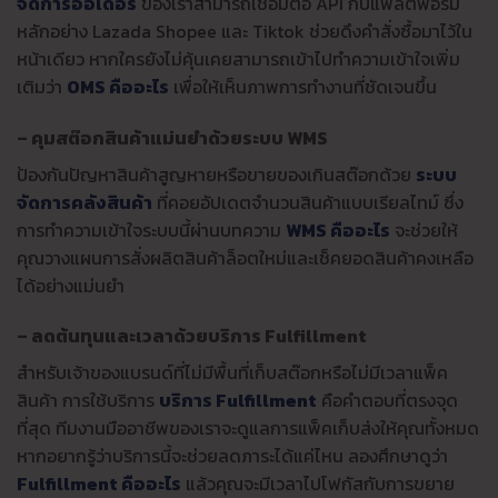
จัดการออเดอร์
ของเราสามารถเชื่อมต่อ API กับแพลตฟอร์ม
หลักอย่าง Lazada Shopee และ Tiktok ช่วยดึงคำสั่งซื้อมาไว้ใน
หน้าเดียว หากใครยังไม่คุ้นเคยสามารถเข้าไปทำความเข้าใจเพิ่ม
เติมว่า
OMS คืออะไร
เพื่อให้เห็นภาพการทำงานที่ชัดเจนขึ้น
– คุมสต๊อกสินค้าแม่นยำด้วยระบบ WMS
ป้องกันปัญหาสินค้าสูญหายหรือขายของเกินสต๊อกด้วย
ระบบ
จัดการคลังสินค้า
ที่คอยอัปเดตจำนวนสินค้าแบบเรียลไทม์ ซึ่ง
การทำความเข้าใจระบบนี้ผ่านบทความ
WMS คืออะไร
จะช่วยให้
คุณวางแผนการสั่งผลิตสินค้าล็อตใหม่และเช็คยอดสินค้าคงเหลือ
ได้อย่างแม่นยำ
– ลดต้นทุนและเวลาด้วยบริการ Fulfillment
สำหรับเจ้าของแบรนด์ที่ไม่มีพื้นที่เก็บสต๊อกหรือไม่มีเวลาแพ็ค
สินค้า การใช้บริการ
บริการ Fulfillment
คือคำตอบที่ตรงจุด
ที่สุด ทีมงานมืออาชีพของเราจะดูแลการแพ็คเก็บส่งให้คุณทั้งหมด
หากอยากรู้ว่าบริการนี้จะช่วยลดภาระได้แค่ไหน ลองศึกษาดูว่า
Fulfillment คืออะไร
แล้วคุณจะมีเวลาไปโฟกัสกับการขยาย