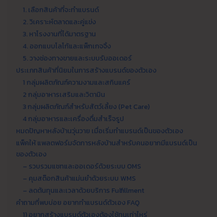
1. เลือกสินค้าที่จะทำแบรนด์
2. วิเคราะห์ตลาดและคู่แข่ง
3. หาโรงงานที่ได้มาตรฐาน
4. ออกแบบโลโก้และแพ็กเกจจิ้ง
5. วางช่องทางขายและระบบรับออเดอร์
ประเภทสินค้าที่นิยมในการสร้างแบรนด์ของตัวเอง
1 กลุ่มผลิตภัณฑ์ความงามและสกินแคร์
2 กลุ่มอาหารเสริมและวิตามิน
3 กลุ่มผลิตภัณฑ์สำหรับสัตว์เลี้ยง (Pet Care)
4 กลุ่มอาหารและเครื่องดื่มสำเร็จรูป
หมดปัญหาหลังบ้านวุ่นวาย เมื่อเริ่มทำแบรนด์เป็นของตัวเอง
แพ็คให้ แพลตฟอร์มจัดการหลังบ้านสำหรับคนอยากมีแบรนด์เป็น
ของตัวเอง
– รวบรวมแชทและออเดอร์ด้วยระบบ OMS
– คุมสต๊อกสินค้าแม่นยำด้วยระบบ WMS
– ลดต้นทุนและเวลาด้วยบริการ Fulfillment
คำถามที่พบบ่อย อยากทําแบรนด์ตัวเอง FAQ
1) อยากสร้างแบรนด์ตัวเองต้องใช้ทุนเท่าไหร่