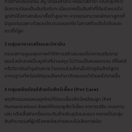
การทำแบรนด์ครีม สบู่ เครื่องสำอาง หรือมาสคาร่า เป็นกลุ่มที่ได้
รับความนิยมเป็นอันดับต้นๆ เนื่องจากเป็นสินค้าที่ใช้แล้วหมดไป
ลูกค้ามีโอกาสกลับมาซื้อซ้ำสูงมาก หากคุณสามารถพัฒนาสูตรที่
มีจุดเด่นเฉพาะตัวและมีความปลอดภัย โอกาสที่จะเติบโตในระยะ
ยาวก็มีสูง
2 กลุ่มอาหารเสริมและวิตามิน
กระแสการดูแลสุขภาพทำให้การสร้างแบรนด์อาหารเสริมขาย
ออนไลน์กลายเป็นธุรกิจที่น่าลงทุน ไม่ว่าจะเป็นคอลลาเจน ดีท็อกซ์
หรือวิตามินบำรุงร่างกาย โรงงานส่วนใหญ่ในปัจจุบันมักมีสูตร
มาตรฐานที่พร้อมให้คุณเลือกนำมาติดแบรนด์ตัวเองได้ง่ายขึ้น
3 กลุ่มผลิตภัณฑ์สำหรับสัตว์เลี้ยง (Pet Care)
พฤติกรรมของคนยุคใหม่ที่นิยมเลี้ยงสัตว์เหมือนลูก (Pet
Humanization) ส่งผลให้แชมพูสัตว์เลี้ยง อาหารเสริม ขนมทาน
เล่น หรือเสื้อผ้าเครื่องประดับสำหรับสุนัขและแมว กลายเป็นกลุ่ม
สินค้ามาแรงที่ผู้บริโภคพร้อมจ่ายแบบไม่เสียดายเงิน