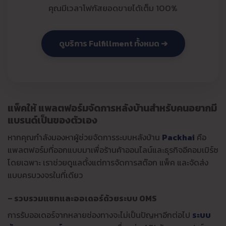
คุณมีเวลาโฟกัสยอดขายได้เต็ม 100%
ดูบริการ Fulfillment ทั้งหมด ➔
แพ็คให้ แพลตฟอร์มจัดการหลังบ้านสำหรับคนอยากมี
แบรนด์เป็นของตัวเอง
หากคุณกำลังมองหาผู้ช่วยจัดการระบบหลังบ้าน
Packhai
คือ
แพลตฟอร์มที่ออกแบบมาเพื่อร้านค้าออนไลน์และธุรกิจอีคอมเมิร์ซ
โดยเฉพาะ เราช่วยดูแลตั้งแต่การจัดการสต๊อก แพ็ค และจัดส่ง
แบบครบวงจรในที่เดียว
– รวบรวมแชทและออเดอร์ด้วยระบบ OMS
การรับออเดอร์จากหลายช่องทางจะไม่เป็นปัญหาอีกต่อไป
ระบบ