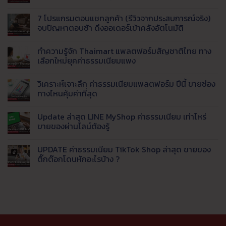
Fulfillment
มาตรฐาน
ดี
เข้า
ไม่มี
?
สินค้า
ความ
7 โปรแกรมตอบแชทลูกค้า (รีวิวจากประสบการณ์จริง)
สรุป
จาก
เห็น
จุด
จีน
บน
จบปัญหาตอบช้า ดึงออเดอร์เข้าคลังอัตโนมัติ
เด่น
มา
AI
Taobao,
ขาย
Agent
ไม่มี
1688,
กำไร
คือ
ความ
ทำความรู้จัก Thaimart แพลตฟอร์มสัญชาติไทย ทาง
Tmall
ดี
อะไร
เห็น
และ
เริ่ม
?
บน
เลือกใหม่ยุคค่าธรรมเนียมแพง
8
ต้น
พลิก
7
เว็บ
อย่างไร
โฉม
โปรแกรม
ไม่มี
ของ
สำหรับ
เว็บ
ตอบ
ความ
วิเคราะห์เจาะลึก ค่าธรรมเนียมแพลตฟอร์ม ปีนี้ ขายช่อง
จีน
มือ
ธุรกิจ
แช
เห็น
ราคา
ใหม่
ด้วย
ทลูก
บน
ทางไหนคุ้มค่าที่สุด
ส่ง
Live
ค้า
ทำความ
ยอด
AI
(รีวิว
รู้จัก
ไม่มี
นิยม
ตอบ
จาก
Thaimart
ความ
Update ล่าสุด LINE MyShop ค่าธรรมเนียม เท่าไหร่
แชท
ประสบการณ์
แพลตฟอร์ม
เห็น
พร้อม
จริง)
สัญชาติ
บน
ขายของผ่านไลน์ต้องรู้
ส่ง
จบ
ไทย
วิเคราะห์
ข้อมูล
ปัญหา
ทาง
เจาะ
ไม่มี
เข้า
ตอบ
เลือก
ลึก
ความ
UPDATE ค่าธรรมเนียม TikTok Shop ล่าสุด ขายของ
LINE
ช้า
ใหม่
ค่า
เห็น
อัตโนมัติ
ดึง
ยุค
ธรรมเนียม
บน
ติ๊กต๊อกโดนหักอะไรบ้าง ?
ออ
ค่า
แพลตฟอร์ม
Update
เด
ธรรมเนียม
ปี
ล่าสุด
ไม่มี
อร์
แพง
นี้
LINE
ความ
เข้า
ขาย
MyShop
เห็น
คลัง
ช่อง
ค่า
บน
อัตโนมัติ
ทาง
ธรรมเนียม
UPDATE
ไหน
เท่า
ค่า
คุ้ม
ไหร่
ธรรมเนียม
ค่าที่
ขาย
TikTok
สุด
ของ
Shop