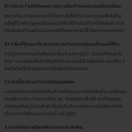
5) บริการ Fulfillment เหมาะกับเจ้าของแบรนด์แบบไหน
เหมาะกับเจ้าของแบรนด์ที่มียอดสั่งซื้อจำนวนมากจนแพ็คไม่ทัน
หรือผู้ที่อาศัยอยู่คอนโดและไม่มีพื้นที่สำหรับเก็บสต๊อกสินค้า การ
ใช้คลังสินค้าออนไลน์จะช่วยแก้ปัญหาเหล่านี้ได้อย่างตรงจุดครับ
6) 3 สิ่งที่ต้องระวัง หากอยากทำแบรนด์ของตัวเองให้ปัง
การรู้ว่าควรขายอะไรถือเป็นเรื่องดี แต่การรู้ว่า “มีอะไรที่ต้องระวัง
บ้าง” จะช่วยป้องกันไม่ให้ธุรกิจสะดุดจนเจ๊งไปเสียก่อน และนี่คือ 3
สิ่งสำคัญที่เจ้าของแบรนด์มือใหม่มักจะพลาด
1 ระวังเรื่องการคำนวณต้นทุนแฝง
หลายคนคิดแค่ค่าผลิตสินค้าจากโรงงาน แต่อย่าลืมคำนวณต้นทุน
แฝงอื่นๆ เช่น ค่าจดทะเบียน อย. ค่าออกแบบโลโก้ ค่าทำโฆษณา
ค่ากล่องพัสดุ ไปจนถึงค่าจัดส่งสินค้า หากคำนวณไม่ดีอาจทำให้
ตั้งราคาขายผิดและขาดทุนโดยไม่รู้ตัว
2 ระวังปัญหาสต๊อกพัง ของหาย ส่งผิด