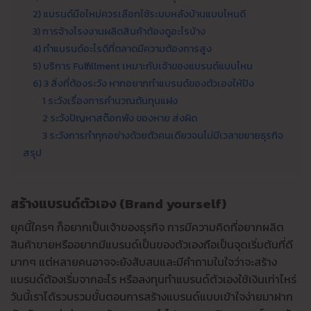
2) แบรนด์มือใหม่ควรเลือกใช้ระบบหลังบ้านแบบไหนดี
3) การจ้างโรงงานผลิตสินค้าต้องดูอะไรบ้าง
4) ทำแบรนด์อะไรดีที่ตลาดมีความต้องการสูง
5) บริการ Fulfillment เหมาะกับเจ้าของแบรนด์แบบไหน
6) 3 สิ่งที่ต้องระวัง หากอยากทำแบรนด์ของตัวเองให้ปัง
1 ระวังเรื่องการคำนวณต้นทุนแฝง
2 ระวังปัญหาสต๊อกพัง ของหาย ส่งผิด
3 ระวังการทำทุกอย่างด้วยตัวคนเดียวจนไม่มีเวลาขยายธุรกิจ
สรุป
สร้างแบรนด์ตัวเอง (Brand yourself)
ยุคนี้ใครๆ ก็อยากเป็นเจ้าของธุรกิจ การมีความคิดที่อยากผลิต
สินค้าขายหรืออยากมีแบรนด์เป็นของตัวเองถือเป็นจุดเริ่มต้นที่ดี
มากๆ แต่หลายคนอาจจะยังสับสนและมีคำถามในใจว่าจะสร้าง
แบรนด์ต้องเริ่มจากอะไร หรือลงทุนทําแบรนด์ตัวเองใช้เงินเท่าไหร่
วันนี้เราได้รวบรวมขั้นตอนการสร้างแบรนด์แบบเข้าใจง่ายมาฝาก