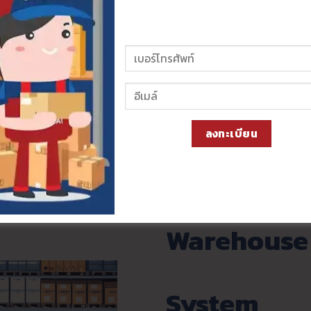
➔
ลงทะเบียน
WMS
Warehouse
System