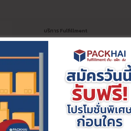
บริการ Fulfillment
อกพัง!
PACKH
โนมัติ ให้คุณรู้ความ
me ตัดสต๊อกแม่นยำ แจ้ง
ค้าไม่เจอ
(ลูกค้า