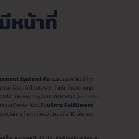
ีหน้าที่
ement System) คือ
ระบบซอฟต์แวร์ที่ถูก
ารคลังสินค้าโดยเฉพาะ ทำหน้าที่ควบคุมทุก
คงคลัง” (Inventory) แบบครบวงจร (End-to-
ับของเข้าคลัง ไปจนถึง
บริการ Fulfillment
ีกระบวนการทำงานที่ครอบคลุมถึง 10 ขั้นตอน
วามเร็วและความเป๊ะ ร้านไหนรู้สต๊อกเรียลไทม์และ