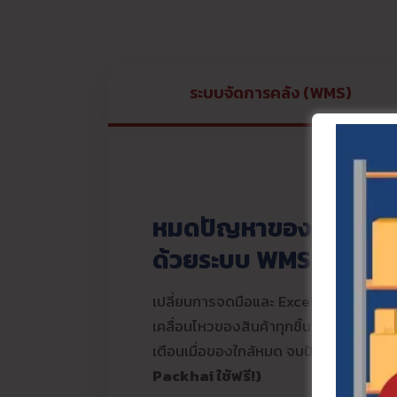
ระบบจัดการคลัง (WMS)
หมดปัญหาของหาย สต๊
ด้วยระบบ WMS แม่นยำ
เปลี่ยนการจดมือและ Excel ให้เป็นระบบอัต
เคลื่อนไหวของสินค้าทุกชิ้นแบบ Real-ti
เตือนเมื่อของใกล้หมด จบปัญหาการหาสิน
Packhai ใช้ฟรี!)