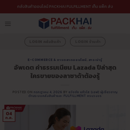
ข้าม
คลังสินค้าออนไลน์ PACKHAI FULFILLMENT เก็บ แพ็ค ส่ง
ไป
ยัง
เนื้อหา
LOGIN คลังสินค้า
LOGIN ร้านค้า
E-COMMERCE & การตลาดออนไลน์
,
สาระน่ารู้
อัพเดต ค่าธรรมเนียม Lazada ปีล่าสุด
ใครขายของลาซาด้าต้องรู้
POSTED ON
กรกฎาคม 4, 2026
BY
ธวัชชัย แก้วใส (เอฟ) ผู้เชี่ยวชาญ
ด้านระบบคลังสินค้าและ FULFILLMENT ครบวงจร
04
ก.ค.