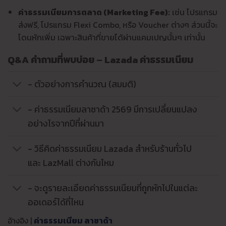
ค่าธรรมเนียมการตลาด (Marketing Fee):
เช่น โปรแกรม
ส่งฟรี, โปรแกรม Flexi Combo, หรือ Voucher ต่างๆ ส่วนนี้จะ
โดนหักเพิ่ม เฉพาะสินค้าที่ขายได้ผ่านแคมเปญนั้นๆ เท่านั้น
Q&A คำถามที่พบบ่อย – Lazada ค่าธรรมเนียม
- ตัวอย่างการคำนวณ (สมมติ)
- ค่าธรรมเนียมลาซาด้า 2569 มีการเปลี่ยนแปลง
อย่างไรจากปีที่ผ่านมา
- วิธีคิดค่าธรรมเนียม Lazada สำหรับร้านทั่วไป
และ LazMall ต่างกันไหม
- จะดูรายละเอียดค่าธรรมเนียมที่ถูกหักไปในแต่ละ
ออเดอร์ได้ที่ไหน
อ้างอิง |
ค่าธรรมเนียม ลาซาด้า