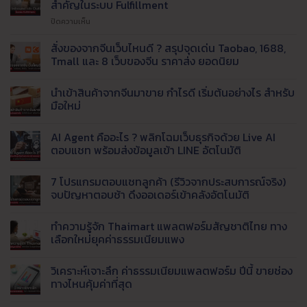
สำคัญในระบบ Fulfillment
ไม่ทัน
บน
ปิดความเห็น
!
Inbound
เรียก
–
สั่งของจากจีนเว็บไหนดี ? สรุปจุดเด่น Taobao, 1688,
ใช้
Outbound
บริการ
Tmall และ 8 เว็บของจีน ราคาส่ง ยอดนิยม
คือ
รับ
ไม่มี
อะไร
แพ็ค
ความ
นำเข้าสินค้าจากจีนมาขาย กำไรดี เริ่มต้นอย่างไร สำหรับ
?
สินค้า
เห็น
บน
รู้จัก
มือใหม่
และ
สั่ง
กระบวนการ
จัด
ของ
ไม่มี
สำคัญ
ส่ง
จาก
ความ
AI Agent คืออะไร ? พลิกโฉมเว็บธุรกิจด้วย Live AI
จีน
ใน
เห็น
ที่
เว็บ
บน
ตอบแชท พร้อมส่งข้อมูลเข้า LINE อัตโนมัติ
ระบบ
ได้
ไหน
นำ
Fulfillment
มาตรฐาน
ดี
เข้า
ไม่มี
?
สินค้า
ความ
7 โปรแกรมตอบแชทลูกค้า (รีวิวจากประสบการณ์จริง)
สรุป
จาก
เห็น
จุด
จีน
บน
จบปัญหาตอบช้า ดึงออเดอร์เข้าคลังอัตโนมัติ
เด่น
มา
AI
Taobao,
ขาย
Agent
ไม่มี
1688,
กำไร
คือ
ความ
ทำความรู้จัก Thaimart แพลตฟอร์มสัญชาติไทย ทาง
Tmall
ดี
อะไร
เห็น
และ
เริ่ม
?
บน
เลือกใหม่ยุคค่าธรรมเนียมแพง
8
ต้น
พลิก
7
เว็บ
อย่างไร
โฉม
โปรแกรม
ไม่มี
ของ
สำหรับ
เว็บ
ตอบ
ความ
วิเคราะห์เจาะลึก ค่าธรรมเนียมแพลตฟอร์ม ปีนี้ ขายช่อง
จีน
มือ
ธุรกิจ
แช
เห็น
ราคา
ใหม่
ด้วย
ทลูก
บน
ทางไหนคุ้มค่าที่สุด
ส่ง
Live
ค้า
ทำความ
ยอด
AI
(รีวิว
รู้จัก
ไม่มี
นิยม
ตอบ
จาก
Thaimart
ความ