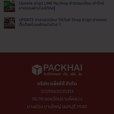
Update ล่าสุด LINE MyShop ค่าธรรมเนียม เท่าไหร่
แชท
ประสบการณ์
แพลตฟอร์ม
เห็น
พร้อม
จริง)
สัญชาติ
บน
ขายของผ่านไลน์ต้องรู้
ส่ง
จบ
ไทย
วิเคราะห์
ข้อมูล
ปัญหา
ทาง
เจาะ
ไม่มี
เข้า
ตอบ
เลือก
ลึก
ความ
UPDATE ค่าธรรมเนียม TikTok Shop ล่าสุด ขายของ
LINE
ช้า
ใหม่
ค่า
เห็น
อัตโนมัติ
ดึง
ยุค
ธรรมเนียม
บน
ติ๊กต๊อกโดนหักอะไรบ้าง ?
ออ
ค่า
แพลตฟอร์ม
Update
เด
ธรรมเนียม
ปี
ล่าสุด
ไม่มี
อร์
แพง
นี้
LINE
ความ
เข้า
ขาย
MyShop
เห็น
คลัง
ช่อง
ค่า
บน
อัตโนมัติ
ทาง
ธรรมเนียม
UPDATE
ไหน
เท่า
ค่า
คุ้ม
ไหร่
ธรรมเนียม
ค่าที่
ขาย
TikTok
สุด
ของ
Shop
ผ่าน
ล่าสุด
ไลน์
ขาย
ต้อง
ของ
รู้
ติ๊ก
ต๊อก
โดน
หัก
บริษัท แพ็คให้ จำกัด
อะไร
บ้าง
?
0125563025313
76/19 ซอยวัดปรางค์หลวง
บางม่วง บางใหญ่ นนทบุรี 11140