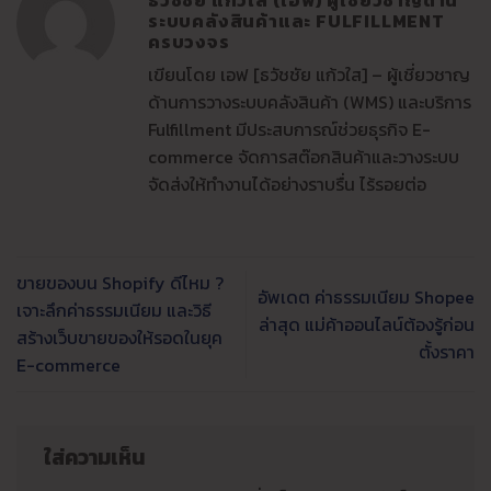
ธวัชชัย แก้วใส (เอฟ) ผู้เชี่ยวชาญด้าน
ระบบคลังสินค้าและ FULFILLMENT
ครบวงจร
เขียนโดย เอฟ [ธวัชชัย แก้วใส] – ผู้เชี่ยวชาญ
ด้านการวางระบบคลังสินค้า (WMS) และบริการ
Fulfillment มีประสบการณ์ช่วยธุรกิจ E-
commerce จัดการสต๊อกสินค้าและวางระบบ
จัดส่งให้ทำงานได้อย่างราบรื่น ไร้รอยต่อ
ขายของบน Shopify ดีไหม ?
อัพเดต ค่าธรรมเนียม Shopee
เจาะลึกค่าธรรมเนียม และวิธี
ล่าสุด แม่ค้าออนไลน์ต้องรู้ก่อน
สร้างเว็บขายของให้รอดในยุค
ตั้งราคา
E-commerce
ใส่ความเห็น