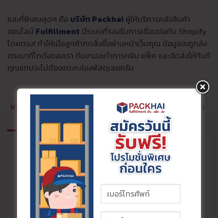
และที่พิเศษสุดๆ คือ
บริษัท Packhai
ผู้ให้บริการคลังสินค้า
ออนไลน์
Fulfillment
มีระบบที่รองรับการเชื่อมต่อกับ Shopify
โดยตรง! ทำให้เมื่อลูกค้ากดสั่งซื้อผ่านหน้าเว็บคุณ ข้อมูลจะถูกส่ง
ตรงมาที่โกดังของเรา ทีมงานจะทำการหยิบ แพ็ค และจัดส่งให้ทันที
คุณแทบจะไม่ต้องแตะกล่องพัสดุเลยครับ
บริการ Fulfillment
ระบบจัดการคลัง
ระบบจัดการออเด
(WMS)
อร์ (OMS)
PACKHAI SYSTEM