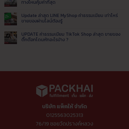
ราคา
ใหม่
ด้วย
ทลูก
บน
ทางไหนคุ้มค่าที่สุด
ส่ง
Live
ค้า
ทำความ
ยอด
AI
(รีวิว
รู้จัก
ไม่มี
นิยม
ตอบ
จาก
Thaimart
ความ
Update ล่าสุด LINE MyShop ค่าธรรมเนียม เท่าไหร่
แชท
ประสบการณ์
แพลตฟอร์ม
เห็น
พร้อม
จริง)
สัญชาติ
บน
ขายของผ่านไลน์ต้องรู้
ส่ง
จบ
ไทย
วิเคราะห์
ข้อมูล
ปัญหา
ทาง
เจาะ
ไม่มี
เข้า
ตอบ
เลือก
ลึก
ความ
UPDATE ค่าธรรมเนียม TikTok Shop ล่าสุด ขายของ
LINE
ช้า
ใหม่
ค่า
เห็น
อัตโนมัติ
ดึง
ยุค
ธรรมเนียม
บน
ติ๊กต๊อกโดนหักอะไรบ้าง ?
ออ
ค่า
แพลตฟอร์ม
Update
เด
ธรรมเนียม
ปี
ล่าสุด
ไม่มี
อร์
แพง
นี้
LINE
ความ
เข้า
ขาย
MyShop
เห็น
คลัง
ช่อง
ค่า
บน
อัตโนมัติ
ทาง
ธรรมเนียม
UPDATE
ไหน
เท่า
ค่า
คุ้ม
ไหร่
ธรรมเนียม
ค่าที่
ขาย
TikTok
สุด
ของ
Shop
ผ่าน
ล่าสุด
ไลน์
ขาย
ต้อง
ของ
รู้
ติ๊ก
ต๊อก
โดน
หัก
บริษัท แพ็คให้ จำกัด
อะไร
บ้าง
?
0125563025313
76/19 ซอยวัดปรางค์หลวง