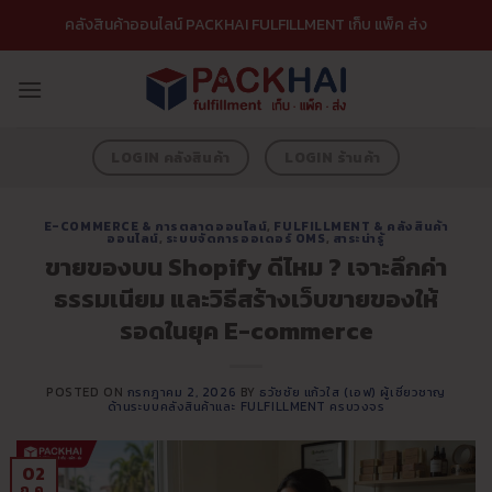
ข้าม
คลังสินค้าออนไลน์ PACKHAI FULFILLMENT เก็บ แพ็ค ส่ง
ไป
ยัง
เนื้อหา
LOGIN คลังสินค้า
LOGIN ร้านค้า
E-COMMERCE & การตลาดออนไลน์
,
FULFILLMENT & คลังสินค้า
ออนไลน์
,
ระบบจัดการออเดอร์ OMS
,
สาระน่ารู้
ขายของบน Shopify ดีไหม ? เจาะลึกค่า
ธรรมเนียม และวิธีสร้างเว็บขายของให้
รอดในยุค E-commerce
POSTED ON
กรกฎาคม 2, 2026
BY
ธวัชชัย แก้วใส (เอฟ) ผู้เชี่ยวชาญ
ด้านระบบคลังสินค้าและ FULFILLMENT ครบวงจร
02
ก.ค.