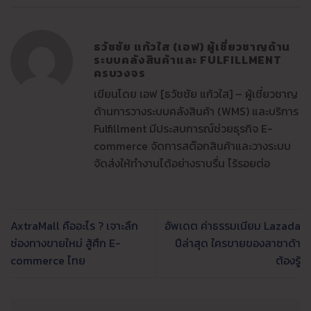
ธวัชชัย แก้วใส (เอฟ) ผู้เชี่ยวชาญด้าน
ระบบคลังสินค้าและ FULFILLMENT
ครบวงจร
เขียนโดย เอฟ [ธวัชชัย แก้วใส] – ผู้เชี่ยวชาญ
ด้านการวางระบบคลังสินค้า (WMS) และบริการ
Fulfillment มีประสบการณ์ช่วยธุรกิจ E-
commerce จัดการสต๊อกสินค้าและวางระบบ
จัดส่งให้ทำงานได้อย่างราบรื่น ไร้รอยต่อ
AxtraMall คืออะไร ? เจาะลึก
อัพเดต ค่าธรรมเนียม Lazada
ช่องทางขายใหม่ สู้ศึก E-
ปีล่าสุด ใครขายของลาซาด้า
commerce ไทย
ต้องรู้