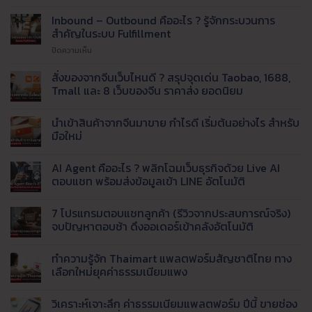
ปัญหา
แพ็ค
Inbound – Outbound คืออะไร ? รู้จักกระบวนการ
ของ
สำคัญในระบบ Fulfillment
ไม่ทัน
บน
ปิดความเห็น
!
Inbound
เรียก
–
สั่งของจากจีนเว็บไหนดี ? สรุปจุดเด่น Taobao, 1688,
ใช้
Outbound
บริการ
Tmall และ 8 เว็บของจีน ราคาส่ง ยอดนิยม
คือ
รับ
ไม่มี
อะไร
แพ็ค
ความ
นำเข้าสินค้าจากจีนมาขาย กำไรดี เริ่มต้นอย่างไร สำหรับ
?
สินค้า
เห็น
บน
รู้จัก
มือใหม่
และ
สั่ง
กระบวนการ
จัด
ของ
ไม่มี
สำคัญ
ส่ง
จาก
ความ
AI Agent คืออะไร ? พลิกโฉมเว็บธุรกิจด้วย Live AI
จีน
ใน
เห็น
ที่
เว็บ
บน
ตอบแชท พร้อมส่งข้อมูลเข้า LINE อัตโนมัติ
ระบบ
ได้
ไหน
นำ
Fulfillment
มาตรฐาน
ดี
เข้า
ไม่มี
?
สินค้า
ความ
7 โปรแกรมตอบแชทลูกค้า (รีวิวจากประสบการณ์จริง)
สรุป
จาก
เห็น
จุด
จีน
บน
จบปัญหาตอบช้า ดึงออเดอร์เข้าคลังอัตโนมัติ
เด่น
มา
AI
Taobao,
ขาย
Agent
ไม่มี
1688,
กำไร
คือ
ความ
ทำความรู้จัก Thaimart แพลตฟอร์มสัญชาติไทย ทาง
Tmall
ดี
อะไร
เห็น
และ
เริ่ม
?
บน
เลือกใหม่ยุคค่าธรรมเนียมแพง
8
ต้น
พลิก
7
เว็บ
อย่างไร
โฉม
โปรแกรม
ไม่มี
ของ
สำหรับ
เว็บ
ตอบ
ความ
วิเคราะห์เจาะลึก ค่าธรรมเนียมแพลตฟอร์ม ปีนี้ ขายช่อง
จีน
มือ
ธุรกิจ
แช
เห็น