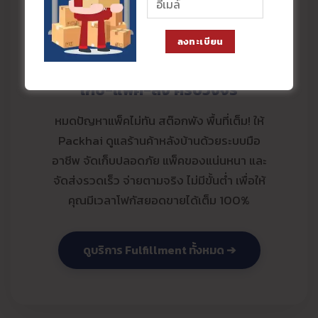
ลงทะเบียน
คลังสินค้าออนไลน์
เก็บ-แพ็ค-ส่ง ครบวงจร
หมดปัญหาแพ็คไม่ทัน สต๊อกพัง พื้นที่เต็ม! ให้
Packhai ดูแลร้านค้าหลังบ้านด้วยระบบมือ
อาชีพ จัดเก็บปลอดภัย แพ็คของแน่นหนา และ
จัดส่งรวดเร็ว จ่ายตามจริง ไม่มีขั้นต่ำ เพื่อให้
คุณมีเวลาโฟกัสยอดขายได้เต็ม 100%
ดูบริการ Fulfillment ทั้งหมด ➔