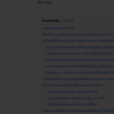
มืออาชีพ
Contents
hide
Lazada Seller คืออะไร
วิธีสมัคร Lazada Seller Center เริ่มต้นง่ายๆ ใน 4 
5 ฟีเจอร์เด็ดใน Lazada Seller Centre ที่ช่วยให้
1 Lazada University แหล่งความรู้ฟรีสำหรับผู้ข
2 Sponsored Solutions เครื่องมือโปรโมทสินค้
3 Seller Picks ฟีเจอร์โปรโมทสินค้าฟรีสำหรับร้
4 Store Builder ตกแต่งหน้าร้านให้สวยดึงดูดใจล
5 Business Advisor ระบบวิเคราะห์ข้อมูลเพื่อ
7 เช็คลิสต์ทำร้าน Lazada ให้เป็นร้านค้าแนะนำ LazM
คำถามที่พบบ่อยสำหรับผู้ขายลาซาด้ามือใหม่
– ขายของใน Lazada เสียค่าอะไรบ้าง
– Lazada Seller Center เข้าสู่ระบบ ไม่ได้
– ไม่มีสินค้าเป็นของตัวเอง ขายได้ไหม
ขายดีจนแพ็คไม่ทัน แก้ปัญหาอย่างไรให้ธุรกิจโตต่อได