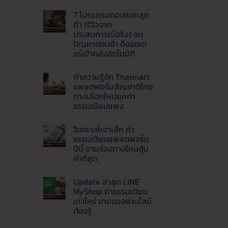
ไม่มี
1688,
ขาย
ความ
Tmall
กำไร
7 โปรแกรมตอบแชทลูก
เห็น
และ
ดี
บน
8
ค้า (รีวิวจาก
เริ่ม
AI
เว็บ
ต้น
ประสบการณ์จริง) จบ
Agent
ของ
อย่างไร
คือ
ปัญหาตอบช้า ดึงออเด
จีน
สำหรับ
อะไร
ราคา
อร์เข้าคลังอัตโนมัติ
มือ
?
ส่ง
ใหม่
พลิก
ยอด
ไม่มี
โฉม
นิยม
ความ
เว็บ
ทำความรู้จัก Thaimart
เห็น
ธุรกิจ
บน
แพลตฟอร์มสัญชาติไทย
ด้วย
7
Live
ทางเลือกใหม่ยุคค่า
โปรแกรม
AI
ตอบ
ธรรมเนียมแพง
ตอบ
แช
แชท
ทลูก
ไม่มี
พร้อม
ค้า
ความ
ส่ง
วิเคราะห์เจาะลึก ค่า
(รีวิว
เห็น
ข้อมูล
บน
จาก
ธรรมเนียมแพลตฟอร์ม
เข้า
ทำความ
ประสบการณ์
ปีนี้ ขายช่องทางไหนคุ้ม
LINE
รู้จัก
จริง)
อัตโนมัติ
Thaimart
จบ
ค่าที่สุด
แพลตฟอร์ม
ปัญหา
สัญชาติ
ไม่มี
ตอบ
ไทย
ความ
ช้า
Update ล่าสุด LINE
ทาง
เห็น
ดึง
บน
เลือก
ออ
MyShop ค่าธรรมเนียม
วิเคราะห์
ใหม่
เด
เท่าไหร่ ขายของผ่านไลน์
เจาะ
ยุค
อร์
ลึก
ค่า
ต้องรู้
เข้า
ค่า
ธรรมเนียม
คลัง
ธรรมเนียม
ไม่มี
แพง
อัตโนมัติ