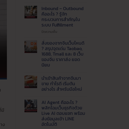
ปัญหา
แพ็ค
Inbound – Outbound
ของ
คืออะไร ? รู้จัก
ไม่ทัน
กระบวนการสำคัญใน
!
ระบบ Fulfillment
เรียก
ใช้
บน
ปิดความเห็น
บริการ
Inbound
รับ
–
สั่งของจากจีนเว็บไหนดี
แพ็ค
Outbound
? สรุปจุดเด่น Taobao,
สินค้า
คือ
1688, Tmall และ 8 เว็บ
และ
อะไร
ของจีน ราคาส่ง ยอด
จัด
?
นิยม
ส่ง
รู้จัก
ที่
กระบวนการ
ไม่มี
ความ
ได้
สำคัญ
นำเข้าสินค้าจากจีนมา
เห็น
มาตรฐาน
ใน
บน
ขาย กำไรดี เริ่มต้น
ระบบ
สั่ง
อย่างไร สำหรับมือใหม่
น
ของ
Fulfillment
จาก
ไม่มี
จีน
ความ
เว็บ
AI Agent คืออะไร ?
เห็น
ไหน
บน
พลิกโฉมเว็บธุรกิจด้วย
ดี
่มี
นำ
?
Live AI ตอบแชท พร้อม
เข้า
สรุป
สินค้า
ส่งข้อมูลเข้า LINE
จุด
จาก
เด่น
อัตโนมัติ
่าง
จีน
Taobao,
มา