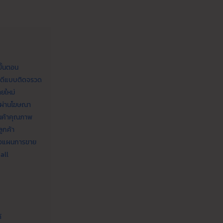
ขั้นตอน
ขายดีแบบติดจรวด
ายใหม่
าผ่านโฆษณา
านค้าคุณภาพ
ูกค้า
วางแผนการขาย
all
้