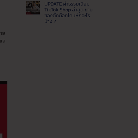
แพลตฟอร์ม
ความ
UPDATE ค่าธรรมเนียม
ปี
เห็น
บน
นี้
TikTok Shop ล่าสุด ขาย
Update
ขาย
ของติ๊กต๊อกโดนหักอะไร
ล่าสุด
ช่อง
LINE
ทาง
บ้าง ?
MyShop
ไหน
ค่า
ไม่มี
คุ้ม
ธรรมเนียม
ความ
ขาย
ค่าที่
เท่า
เห็น
สุด
บน
ูแล
ไหร่
UPDATE
ขาย
ค่า
ของ
ธรรมเนียม
ผ่าน
TikTok
ไลน์
Shop
ต้อง
ล่าสุด
รู้
ขาย
ของ
ติ๊ก
ต๊อก
โดน
หัก
อะไร
บ้าง
?