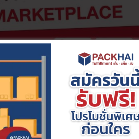
er เริ่มต้นง่ายๆ ใน 4 ขั้นตอน
ิ่มต้น เพียงทำตามขั้นตอนดังนี้
รือโหลดแอปพลิเคชัน Lazada Seller
ยืนยันตัวตน
 นิติบุคคล บริษัท