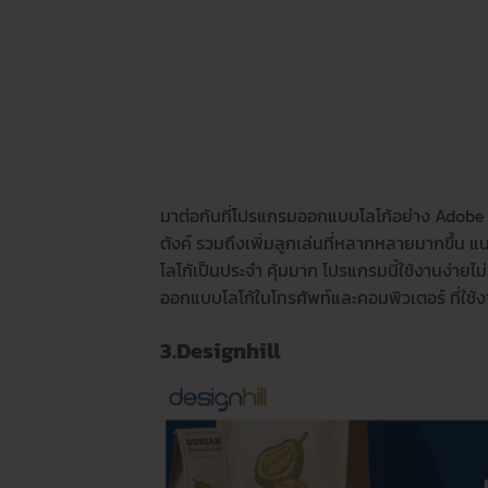
มาต่อกันที่โปรแกรมออกแบบโลโก้อย่าง Adobe E
ตังค์ รวมถึงเพิ่มลูกเล่นที่หลากหลายมากขึ้น
โลโก้เป็นประจำ คุ้มมาก โปรแกรมนี้ใช้งานง่าย
ออกแบบโลโก้ในโทรศัพท์และคอมพิวเตอร์ ที่ใช้ง
3.Designhill