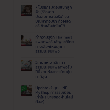
ไม่มี
1688,
ขาย
ความ
Tmall
กำไร
7 โปรแกรมตอบแชทลูก
เห็น
และ
ดี
บน
8
ค้า (รีวิวจาก
เริ่ม
AI
เว็บ
ต้น
ประสบการณ์จริง) จบ
Agent
ของ
อย่างไร
คือ
ปัญหาตอบช้า ดึงออเด
จีน
สำหรับ
อะไร
ราคา
อร์เข้าคลังอัตโนมัติ
มือ
?
ส่ง
ใหม่
พลิก
ยอด
ไม่มี
โฉม
นิยม
ความ
เว็บ
ทำความรู้จัก Thaimart
เห็น
ธุรกิจ
บน
แพลตฟอร์มสัญชาติไทย
ด้วย
7
Live
ทางเลือกใหม่ยุคค่า
โปรแกรม
AI
ตอบ
ธรรมเนียมแพง
ตอบ
แช
แชท
ทลูก
ไม่มี
พร้อม
ค้า
ความ
ส่ง
วิเคราะห์เจาะลึก ค่า
(รีวิว
เห็น
ข้อมูล
บน
จาก
ธรรมเนียมแพลตฟอร์ม
เข้า
ทำความ
ประสบการณ์
ปีนี้ ขายช่องทางไหนคุ้ม
LINE
รู้จัก
จริง)
อัตโนมัติ
Thaimart
จบ
ค่าที่สุด
แพลตฟอร์ม
ปัญหา
สัญชาติ
ไม่มี
ตอบ
ไทย
ความ
ช้า
Update ล่าสุด LINE
ทาง
เห็น
ดึง
บน
เลือก
ออ
MyShop ค่าธรรมเนียม
วิเคราะห์
ใหม่
เด
เท่าไหร่ ขายของผ่านไลน์
เจาะ
ยุค
อร์
ลึก
ค่า
ต้องรู้
เข้า
ค่า
ธรรมเนียม
คลัง
ธรรมเนียม
ไม่มี
แพง
อัตโนมัติ