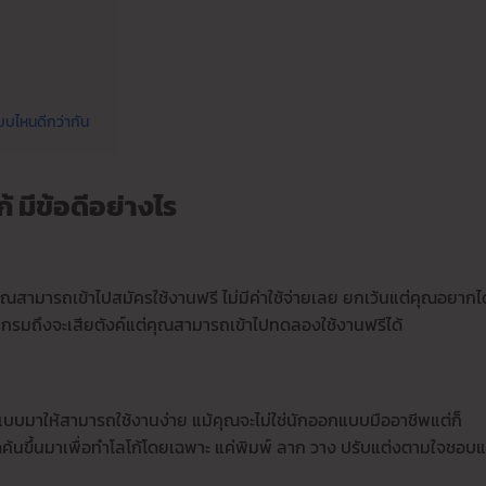
บบไหนดีกว่ากัน
มีข้อดีอย่างไร
ุณสามารถเข้าไปสมัครใช้งานฟรี ไม่มีค่าใช้จ่ายเลย ยกเว้นแต่คุณอยากได
แกรมถึงจะเสียตังค์แต่คุณสามารถเข้าไปทดลองใช้งานฟรีได้
าให้สามารถใช้งานง่าย แม้คุณจะไม่ใช่นักออกแบบมืออาชีพแต่ก็
นขึ้นมาเพื่อทำโลโก้โดยเฉพาะ แค่พิมพ์ ลาก วาง ปรับแต่งตามใจชอบแค่