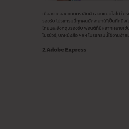
เมื่ออยากออกแบบตราสินค้า ออกแบบโลโก้ ใครห
รองรับ โปรแกรมนี้ทุกคนมักจะยกให้เป็นที่หนึ่
ไทยและอังกฤษรองรับ ฟอนต์ก็มีหลากหลายเช่นก
โบรชัวร์, ปกหนังสือ ฯลฯ โปรแกรมนี้ใช้งานง่
2.Adobe Express