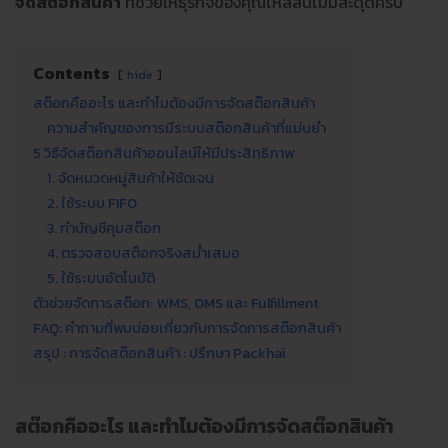
จัดสต๊อกสินค้า
ที่ช่วยให้ธุรกิจของคุณไหลลื่นไม่มีสะดุดครับ
Contents
hide
สต๊อกคืออะไร และทำไมต้องมีการจัดสต๊อกสินค้า
ความสำคัญของการมีระบบสต๊อกสินค้าที่แม่นยำ
5 วิธีจัดสต๊อกสินค้าออนไลน์ให้มีประสิทธิภาพ
1. จัดหมวดหมู่สินค้าให้ชัดเจน
2. ใช้ระบบ FIFO
3. ทำบัญชีคุมสต๊อก
4. ตรวจสอบสต๊อกจริงสม่ำเสมอ
5. ใช้ระบบอัตโนมัติ
ตัวช่วยจัดการสต๊อก: WMS, OMS และ Fulfillment
FAQ: คำถามที่พบบ่อยเกี่ยวกับการจัดการสต๊อกสินค้า
สรุป : การจัดสต๊อกสินค้า : ปรึกษา Packhai
สต๊อกคืออะไร และทำไมต้องมีการจัดสต๊อกสินค้า