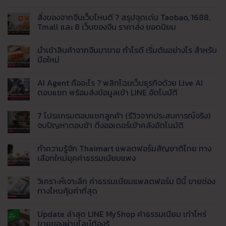
Inbound
เรียก
–
สั่งของจากจีนเว็บไหนดี ? สรุปจุดเด่น Taobao, 1688,
ใช้
Outbound
บริการ
Tmall และ 8 เว็บของจีน ราคาส่ง ยอดนิยม
คือ
รับ
ไม่มี
อะไร
แพ็ค
ความ
นำเข้าสินค้าจากจีนมาขาย กำไรดี เริ่มต้นอย่างไร สำหรับ
?
สินค้า
เห็น
บน
รู้จัก
มือใหม่
และ
สั่ง
กระบวนการ
จัด
ของ
ไม่มี
สำคัญ
ส่ง
จาก
ความ
AI Agent คืออะไร ? พลิกโฉมเว็บธุรกิจด้วย Live AI
จีน
ใน
เห็น
ที่
เว็บ
บน
ตอบแชท พร้อมส่งข้อมูลเข้า LINE อัตโนมัติ
ระบบ
ได้
ไหน
นำ
Fulfillment
มาตรฐาน
ดี
เข้า
ไม่มี
?
สินค้า
ความ
7 โปรแกรมตอบแชทลูกค้า (รีวิวจากประสบการณ์จริง)
สรุป
จาก
เห็น
จุด
จีน
บน
จบปัญหาตอบช้า ดึงออเดอร์เข้าคลังอัตโนมัติ
เด่น
มา
AI
Taobao,
ขาย
Agent
ไม่มี
1688,
กำไร
คือ
ความ
ทำความรู้จัก Thaimart แพลตฟอร์มสัญชาติไทย ทาง
Tmall
ดี
อะไร
เห็น
และ
เริ่ม
?
บน
เลือกใหม่ยุคค่าธรรมเนียมแพง
8
ต้น
พลิก
7
เว็บ
อย่างไร
โฉม
โปรแกรม
ไม่มี
ของ
สำหรับ
เว็บ
ตอบ
ความ
วิเคราะห์เจาะลึก ค่าธรรมเนียมแพลตฟอร์ม ปีนี้ ขายช่อง
จีน
มือ
ธุรกิจ
แช
เห็น
ราคา
ใหม่
ด้วย
ทลูก
บน
ทางไหนคุ้มค่าที่สุด
ส่ง
Live
ค้า
ทำความ
ยอด
AI
(รีวิว
รู้จัก
ไม่มี
นิยม
ตอบ
จาก
Thaimart
ความ
Update ล่าสุด LINE MyShop ค่าธรรมเนียม เท่าไหร่
แชท
ประสบการณ์
แพลตฟอร์ม
เห็น
พร้อม
จริง)
สัญชาติ
บน
ขายของผ่านไลน์ต้องรู้