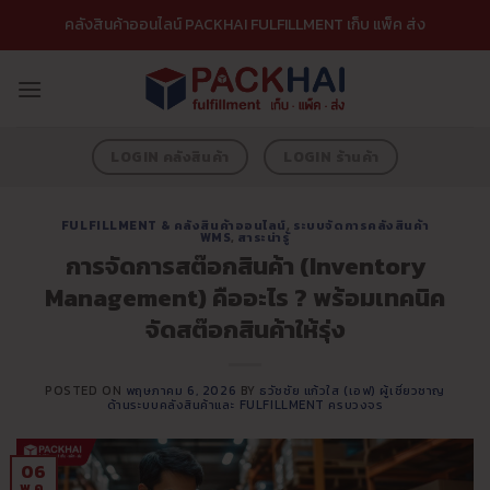
ข้าม
คลังสินค้าออนไลน์ PACKHAI FULFILLMENT เก็บ แพ็ค ส่ง
ไป
ยัง
เนื้อหา
LOGIN คลังสินค้า
LOGIN ร้านค้า
FULFILLMENT & คลังสินค้าออนไลน์
,
ระบบจัดการคลังสินค้า
WMS
,
สาระน่ารู้
การจัดการสต๊อกสินค้า (Inventory
Management) คืออะไร ? พร้อมเทคนิค
จัดสต๊อกสินค้าให้รุ่ง
POSTED ON
พฤษภาคม 6, 2026
BY
ธวัชชัย แก้วใส (เอฟ) ผู้เชี่ยวชาญ
ด้านระบบคลังสินค้าและ FULFILLMENT ครบวงจร
06
พ.ค.