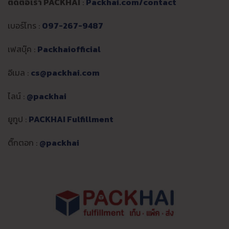
ติดต่อเรา PACKHAI
:
Packhai.com/contact
เบอร์โทร :
097-267-9487
เฟสบุ๊ค :
Packhaiofficial
อีเมล :
cs@packhai.com
ไลน์ :
@packhai
ยูทูป :
PACKHAI Fulfillment
ติ๊กตอก :
@packhai