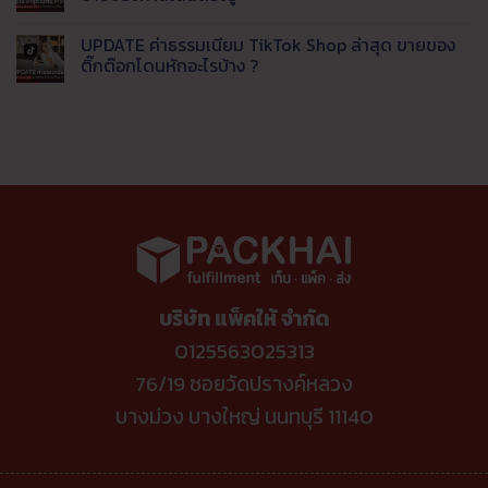
ส่ง
จบ
ไทย
วิเคราะห์
ข้อมูล
ปัญหา
ทาง
เจาะ
ไม่มี
เข้า
ตอบ
เลือก
ลึก
ความ
UPDATE ค่าธรรมเนียม TikTok Shop ล่าสุด ขายของ
LINE
ช้า
ใหม่
ค่า
เห็น
อัตโนมัติ
ดึง
ยุค
ธรรมเนียม
บน
ติ๊กต๊อกโดนหักอะไรบ้าง ?
ออ
ค่า
แพลตฟอร์ม
Update
เด
ธรรมเนียม
ปี
ล่าสุด
ไม่มี
อร์
แพง
นี้
LINE
ความ
เข้า
ขาย
MyShop
เห็น
คลัง
ช่อง
ค่า
บน
อัตโนมัติ
ทาง
ธรรมเนียม
UPDATE
ไหน
เท่า
ค่า
คุ้ม
ไหร่
ธรรมเนียม
ค่าที่
ขาย
TikTok
สุด
ของ
Shop
ผ่าน
ล่าสุด
ไลน์
ขาย
ต้อง
ของ
รู้
ติ๊ก
ต๊อก
โดน
หัก
บริษัท แพ็คให้ จำกัด
อะไร
บ้าง
?
0125563025313
76/19 ซอยวัดปรางค์หลวง
บางม่วง บางใหญ่ นนทบุรี 11140