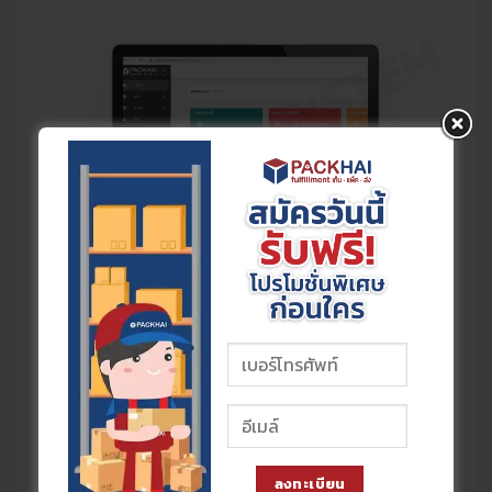
PACKHAI SYSTEM
คลังสินค้าออนไลน์
เก็บ-แพ็ค-ส่ง ครบวงจร
หมดปัญหาแพ็คไม่ทัน สต๊อกพัง พื้นที่เต็ม! ให้
Packhai ดูแลร้านค้าหลังบ้านด้วยระบบมือ
อาชีพ จัดเก็บปลอดภัย แพ็คของแน่นหนา และ
จัดส่งรวดเร็ว จ่ายตามจริง ไม่มีขั้นต่ำ เพื่อให้
คุณมีเวลาโฟกัสยอดขายได้เต็ม 100%
ลงทะเบียน