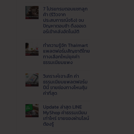
ไม่มี
1688,
ขาย
ความ
Tmall
กำไร
7 โปรแกรมตอบแชทลูก
เห็น
และ
ดี
บน
8
ค้า (รีวิวจาก
เริ่ม
AI
เว็บ
ต้น
ประสบการณ์จริง) จบ
Agent
ของ
อย่างไร
คือ
ปัญหาตอบช้า ดึงออเด
จีน
สำหรับ
อะไร
ราคา
อร์เข้าคลังอัตโนมัติ
มือ
?
ส่ง
ใหม่
พลิก
ยอด
ไม่มี
โฉม
นิยม
ความ
เว็บ
ทำความรู้จัก Thaimart
เห็น
ธุรกิจ
บน
แพลตฟอร์มสัญชาติไทย
ด้วย
7
Live
ทางเลือกใหม่ยุคค่า
โปรแกรม
AI
ตอบ
ธรรมเนียมแพง
ตอบ
แช
แชท
ทลูก
ไม่มี
พร้อม
ค้า
ความ
ส่ง
วิเคราะห์เจาะลึก ค่า
(รีวิว
เห็น
ข้อมูล
บน
จาก
ธรรมเนียมแพลตฟอร์ม
เข้า
ทำความ
ประสบการณ์
ปีนี้ ขายช่องทางไหนคุ้ม
LINE
รู้จัก
จริง)
อัตโนมัติ
Thaimart
จบ
ค่าที่สุด
แพลตฟอร์ม
ปัญหา
สัญชาติ
ไม่มี
ตอบ
ไทย
ความ
ช้า
Update ล่าสุด LINE
ทาง
เห็น
ดึง
บน
เลือก
ออ
MyShop ค่าธรรมเนียม
วิเคราะห์
ใหม่
เด
เท่าไหร่ ขายของผ่านไลน์
เจาะ
ยุค
อร์
ลึก
ค่า
ต้องรู้
เข้า
ค่า
ธรรมเนียม
คลัง
ธรรมเนียม
ไม่มี
แพง
อัตโนมัติ