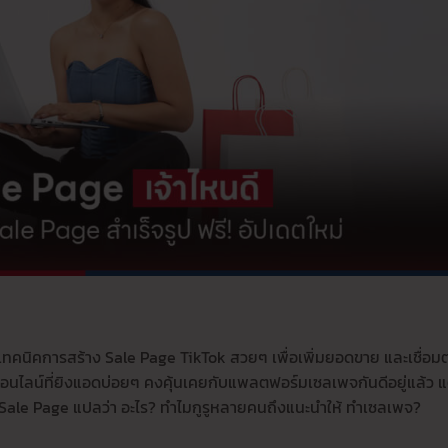
ทคนิคการสร้าง Sale Page TikTok สวยๆ เพื่อเพิ่มยอดขาย และเชื่อมต
นไลน์ที่ยิงแอดบ่อยๆ คงคุ้นเคยกับแพลตฟอร์มเซลเพจกันดีอยู่แล้ว แ
ว่า Sale Page แปลว่า อะไร? ทำไมกูรูหลายคนถึงแนะนำให้ ทำเซลเพจ?