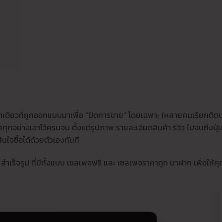
้าเดียวที่ถูกออกแบบมาเพื่อ “ปิดการขาย” โดยเฉพาะ (หลายคนเรียกติด
ลทุกอย่างเอาไว้ครบจบ ตั้งแต่รูปภาพ รายละเอียดสินค้า รีวิว ไปจนถึงปุ
ินใจซื้อได้ด้วยตัวเองทันที
e สำเร็จรูป ที่มีทั้งแบบ เซลเพจฟรี และ เซลเพจราคาถูก มาฝาก เพื่อให้ค