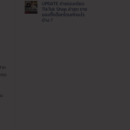
แพลตฟอร์ม
ความ
UPDATE ค่าธรรมเนียม
ปี
เห็น
บน
นี้
TikTok Shop ล่าสุด ขาย
Update
ขาย
ของติ๊กต๊อกโดนหักอะไร
ล่าสุด
ช่อง
LINE
ทาง
บ้าง ?
MyShop
ไหน
ค่า
ไม่มี
คุ้ม
ธรรมเนียม
ความ
ค่าที่
เท่า
เห็น
สุด
บน
ไหร่
UPDATE
ขาย
ค่า
ของ
ธรรมเนียม
ผ่าน
TikTok
ไลน์
Shop
ต้อง
ล่าสุด
รู้
ขาย
ปาก
ของ
ติ๊ก
่มกด
ต๊อก
โดน
หัก
อะไร
บ้าง
?
ุณ