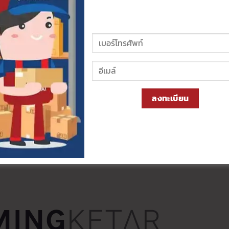
e Page สำเร็จรูป ที่ดีที่สุด
ลองตลาด หรือมองหา โปรเซลเพจ ที่มีฟีเจอร์ครบๆ ลิสต์นี้มีคำตอบให้ค
ลงทะเบียน
gketar
เพราะมีเทมเพลต Sale Page สวยๆ ให้เลือกเยอะมาก โหลดไว ใช
เพจ เพื่อยิงแอดอย่างสมบูรณ์แบบ โดยเฉพาะใครที่อยาก ทำ Sale Page
xel แม่นยำ แจ้งเตือนออเดอร์ไว เป็น Sale Page ที่ดี และตอบโจทย์คนยิ