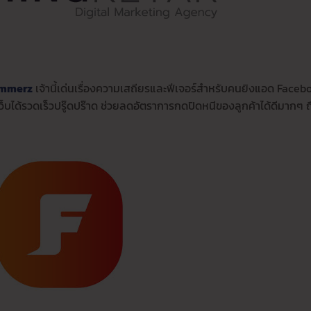
ommerz
เจ้านี้เด่นเรื่องความเสถียรและฟีเจอร์สำหรับคนยิงแอด Faceb
ว็บได้รวดเร็วปรู๊ดปร๊าด ช่วยลดอัตราการกดปิดหนีของลูกค้าได้ดีมากๆ ถ