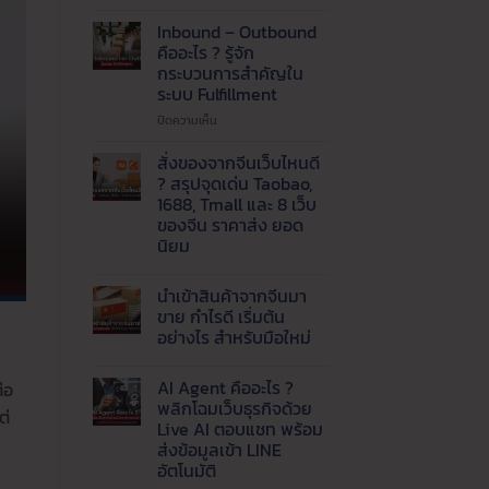
ปัญหา
แพ็ค
Inbound – Outbound
ของ
คืออะไร ? รู้จัก
ไม่ทัน
กระบวนการสำคัญใน
!
ระบบ Fulfillment
เรียก
ใช้
บน
ปิดความเห็น
บริการ
Inbound
รับ
–
สั่งของจากจีนเว็บไหนดี
แพ็ค
Outbound
? สรุปจุดเด่น Taobao,
สินค้า
คือ
1688, Tmall และ 8 เว็บ
และ
อะไร
ของจีน ราคาส่ง ยอด
จัด
?
นิยม
ส่ง
รู้จัก
ที่
กระบวนการ
ไม่มี
ความ
ได้
สำคัญ
นำเข้าสินค้าจากจีนมา
เห็น
มาตรฐาน
ใน
บน
ขาย กำไรดี เริ่มต้น
ระบบ
สั่ง
อย่างไร สำหรับมือใหม่
ของ
Fulfillment
จาก
ไม่มี
จีน
ความ
เว็บ
AI Agent คืออะไร ?
่อ
เห็น
ไหน
บน
พลิกโฉมเว็บธุรกิจด้วย
ดี
ต่
นำ
?
Live AI ตอบแชท พร้อม
เข้า
สรุป
สินค้า
ส่งข้อมูลเข้า LINE
จุด
จาก
เด่น
อัตโนมัติ
จีน
Taobao,
มา