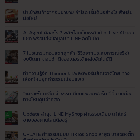
คือ
รับ
ไม่มี
อะไร
แพ็ค
ความ
นำเข้าสินค้าจากจีนมาขาย กำไรดี เริ่มต้นอย่างไร สำหรับ
?
สินค้า
เห็น
บน
รู้จัก
มือใหม่
และ
สั่ง
กระบวนการ
จัด
ของ
ไม่มี
สำคัญ
ส่ง
จาก
ความ
AI Agent คืออะไร ? พลิกโฉมเว็บธุรกิจด้วย Live AI ตอบ
จีน
ใน
เห็น
ที่
เว็บ
บน
แชท พร้อมส่งข้อมูลเข้า LINE อัตโนมัติ
ระบบ
ได้
ไหน
นำ
Fulfillment
มาตรฐาน
ดี
เข้า
ไม่มี
?
สินค้า
ความ
7 โปรแกรมตอบแชทลูกค้า (รีวิวจากประสบการณ์จริง)
สรุป
จาก
เห็น
จุด
จีน
บน
จบปัญหาตอบช้า ดึงออเดอร์เข้าคลังอัตโนมัติ
เด่น
มา
AI
Taobao,
ขาย
Agent
ไม่มี
1688,
กำไร
คือ
ความ
ทำความรู้จัก Thaimart แพลตฟอร์มสัญชาติไทย ทาง
Tmall
ดี
อะไร
เห็น
และ
เริ่ม
?
บน
เลือกใหม่ยุคค่าธรรมเนียมแพง
8
ต้น
พลิก
7
เว็บ
อย่างไร
โฉม
โปรแกรม
ไม่มี
ของ
สำหรับ
เว็บ
ตอบ
ความ
วิเคราะห์เจาะลึก ค่าธรรมเนียมแพลตฟอร์ม ปีนี้ ขายช่อง
จีน
มือ
ธุรกิจ
แช
เห็น
ราคา
ใหม่
ด้วย
ทลูก
บน
ทางไหนคุ้มค่าที่สุด
ส่ง
Live
ค้า
ทำความ
ยอด
AI
(รีวิว
รู้จัก
ไม่มี
นิยม
ตอบ
จาก
Thaimart
ความ
Update ล่าสุด LINE MyShop ค่าธรรมเนียม เท่าไหร่
แชท
ประสบการณ์
แพลตฟอร์ม
เห็น
พร้อม
จริง)
สัญชาติ
บน
ขายของผ่านไลน์ต้องรู้
ส่ง
จบ
ไทย
วิเคราะห์
ข้อมูล
ปัญหา
ทาง
เจาะ
ไม่มี
เข้า
ตอบ
เลือก
ลึก
ความ
UPDATE ค่าธรรมเนียม TikTok Shop ล่าสุด ขายของติ๊ก
LINE
ช้า
ใหม่
ค่า
เห็น
อัตโนมัติ
ดึง
ยุค
ธรรมเนียม
บน
ต๊อกโดนหักอะไรบ้าง ?