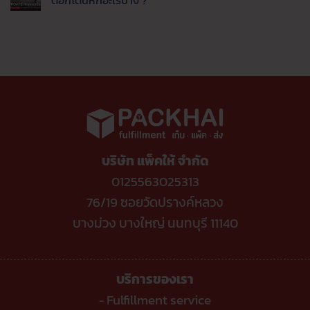
ออ
ค่า
แพลตฟอร์ม
Update
เด
ธรรมเนียม
ปี
ล่าสุด
ไม่มี
อร์
แพง
นี้
LINE
ความ
เข้า
ขาย
MyShop
เห็น
คลัง
ช่อง
ค่า
บน
อัตโนมัติ
ทาง
ธรรมเนียม
UPDATE
ไหน
เท่า
ค่า
คุ้ม
ไหร่
ธรรมเนียม
ค่าที่
ขาย
TikTok
สุด
ของ
Shop
ผ่าน
ล่าสุด
ไลน์
ขาย
ต้อง
ของ
รู้
ติ๊ก
ต๊อก
โดน
หัก
บริษัท แพ็คให้ จำกัด
อะไร
บ้าง
?
0125563025313
76/19 ซอยวัดปรางค์หลวง
บางม่วง บางใหญ่ นนทบุรี 11140
บริการของเรา
Fulfillment service
-