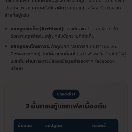
ไปแล้วในเฟส นั้นมันหายไปจริงๆ หรือแค่ถูก “จัดเก็บ” (Archive)
ไว้เฉยๆ เพราะหลายครั้งที่เราคิดว่าลบไปแล้ว จริงๆ มันอาจจะแค่
ย้ายที่อยู่ครับ
แชทถูกจัดเก็บ (Archived):
บางทีเราแค่ปัดแชทผิด ทำให้
ข้อความถูกย้ายไปอยู่ในคลังข้อความที่จัดเก็บ
แชทถูกลบโดยถาวร:
ถ้าคุณกด “ลบการสนทนา” (Delete
Conversation) อันนี้คือ แชทที่ลบไปแล้ว จริงๆ ซึ่งต้องใช้ วิธีกู้
แชทคืน ผ่านการดาวน์โหลดข้อมูลสำรองจาก Facebook
เท่านั้น
Checklist
3 ขั้นตอนกู้แชทเฟสเบื้องต้น
ขั้นตอน
วิธีปฏิบัติ
ผลลัพธ์