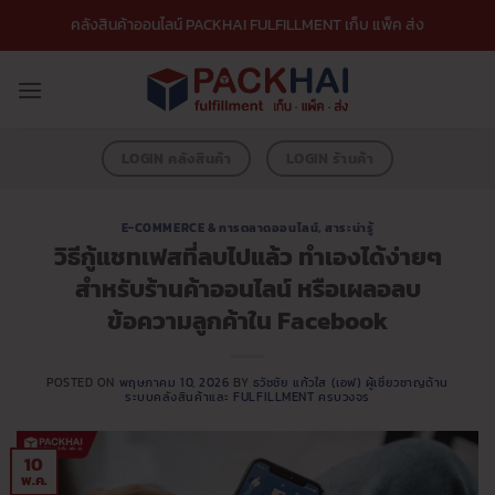
ข้าม
คลังสินค้าออนไลน์ PACKHAI FULFILLMENT เก็บ แพ็ค ส่ง
ไป
ยัง
เนื้อหา
LOGIN คลังสินค้า
LOGIN ร้านค้า
E-COMMERCE & การตลาดออนไลน์
,
สาระน่ารู้
วิธีกู้แชทเฟสที่ลบไปแล้ว ทำเองได้ง่ายๆ
สำหรับร้านค้าออนไลน์ หรือเผลอลบ
ข้อความลูกค้าใน Facebook
POSTED ON
พฤษภาคม 10, 2026
BY
ธวัชชัย แก้วใส (เอฟ) ผู้เชี่ยวชาญด้าน
ระบบคลังสินค้าและ FULFILLMENT ครบวงจร
10
พ.ค.