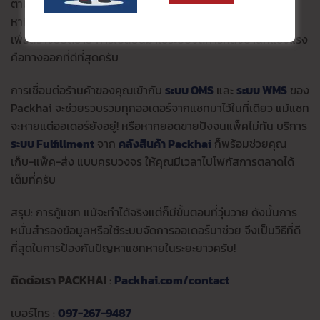
ตามหา กู้แชทที่ลบไปแล้ว เป็นเรื่องที่ยุ่งยากและกินเวลาทำมา
หากิน จนคุณแทบไม่มีเวลาไปเตรียมตัว
วิธีไลฟ์สด Facebook
เพื่อสร้างยอดขาย การเปลี่ยนมาใช้ระบบจัดการหลังบ้านที่แข็งแรง
คือทางออกที่ดีที่สุดครับ
การเชื่อมต่อร้านค้าของคุณเข้ากับ
ระบบ OMS
และ
ระบบ WMS
ของ
Packhai จะช่วยรวบรวมทุกออเดอร์จากแชทมาไว้ในที่เดียว แม้แชท
จะหายแต่ออเดอร์ยังอยู่! หรือหากยอดขายปังจนแพ็คไม่ทัน บริการ
ระบบ Fulfillment
จาก
คลังสินค้า Packhai
ก็พร้อมช่วยคุณ
เก็บ-แพ็ค-ส่ง แบบครบวงจร ให้คุณมีเวลาไปโฟกัสการตลาดได้
เต็มที่ครับ
สรุป: การกู้แชท แม้จะทำได้จริงแต่ก็มีขั้นตอนที่วุ่นวาย ดังนั้นการ
หมั่นสำรองข้อมูลหรือใช้ระบบจัดการออเดอร์มาช่วย จึงเป็นวิธีที่ดี
ที่สุดในการป้องกันปัญหาแชทหายในระยะยาวครับ!
ติดต่อเรา PACKHAI
:
Packhai.com/contact
เบอร์โทร :
097-267-9487