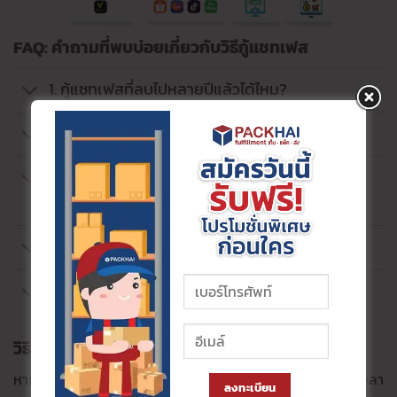
FAQ: คำถามที่พบบ่อยเกี่ยวกับวิธีกู้แชทเฟส
1. กู้แชทเฟสที่ลบไปหลายปีแล้วได้ไหม?
2. วิธีกู้แชท Messenger ในมือถือทำได้ไหม?
3. ดูข้อความที่ถูกลบใน Messenger โดยไม่
ดาวน์โหลดไฟล์ได้ไหม?
4. แชทที่ลบไปแล้ว Facebook จะเก็บไว้กี่วัน?
5. ใช้แอปนกต่อ หรือแอปบุคคลที่สามกู้แชท
ปลอดภัยไหม?
วิธีป้องกันแชทหาย เบื้องต้น
หากคุณพบว่าการต้องมานั่งไล่ วิธีกู้แชท Messenger หรือเสียเวลา
ลงทะเบียน