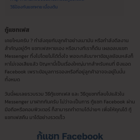
วิธีป้องกันแชทหาย เบื้องต้น
กู้แชทเฟส
เคยไหมครับ ? กำลังคุยกับลูกค้าอย่างเมามัน หรือกำลังดีลงาน
สำคัญอยู่ดีๆ แชทเฟสหายเอง หรือบางทีเราก็ดัน เผลอลบแชท
Messenger ทิ้งไปโดยไม่ได้ตั้งใจ พอจะกลับมาหาข้อมูลย้อนหลังก็
หาไม่เจอเสียแล้ว ปัญหานี้เป็นเรื่องใหญ่มากสำหรับคนที่ ยิงแอด
Facebook เพราะข้อมูลการจองหรือที่อยู่ลูกค้าอาจจะอยู่ในนั้น
ทั้งหมด
วันนี้ผมเลยรวบรวม วิธีกู้แชทเฟส และ วิธีดูแชทที่ลบไปแล้วใน
Messenger มาฝากกันครับ ไม่ว่าจะเป็นการ กู้แชท Facebook ผ่าน
มือถือหรือคอมพิวเตอร์ ก็สามารถทำตามได้ง่ายๆ เพื่อให้คุณได้ กู้
แชทเฟสคืน มาได้อย่างรวดเร็ว