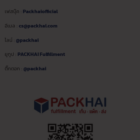
เฟสบุ๊ค :
Packhaiofficial
อีเมล :
cs@packhai.com
ไลน์ :
@packhai
ยูทูป :
PACKHAI Fulfillment
ติ๊กตอก :
@packhai