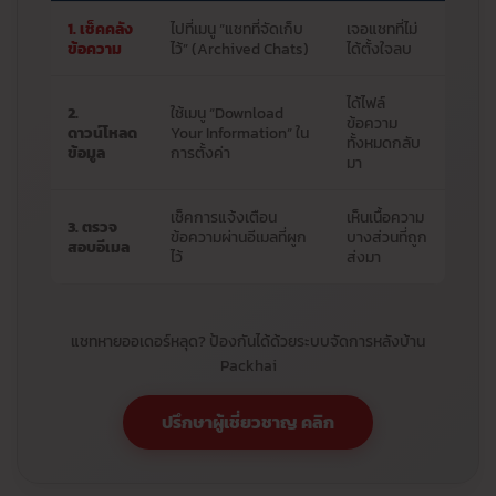
1. เช็คคลัง
ไปที่เมนู “แชทที่จัดเก็บ
เจอแชทที่ไม่
ข้อความ
ไว้” (Archived Chats)
ได้ตั้งใจลบ
ได้ไฟล์
2.
ใช้เมนู “Download
ข้อความ
ดาวน์โหลด
Your Information” ใน
ทั้งหมดกลับ
ข้อมูล
การตั้งค่า
มา
เช็คการแจ้งเตือน
เห็นเนื้อความ
3. ตรวจ
ข้อความผ่านอีเมลที่ผูก
บางส่วนที่ถูก
สอบอีเมล
ไว้
ส่งมา
แชทหายออเดอร์หลุด? ป้องกันได้ด้วยระบบจัดการหลังบ้าน
Packhai
ปรึกษาผู้เชี่ยวชาญ คลิก