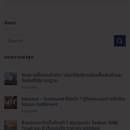
ค้นหา
บทความล่าสุด
ปัญหาแพ็คของไม่ทัน ! เรียกใช้บริการรับแพ็คสินค้าและ
จัดส่งที่ได้มาตรฐาน
บน
ปิดความเห็น
ปัญหา
แพ็ค
Inbound – Outbound คืออะไร ? รู้จักกระบวนการสำคัญ
ของ
ในระบบ Fulfillment
ไม่ทัน
บน
ปิดความเห็น
!
Inbound
เรียก
–
สั่งของจากจีนเว็บไหนดี ? สรุปจุดเด่น Taobao, 1688,
ใช้
Outbound
บริการ
Tmall และ 8 เว็บของจีน ราคาส่ง ยอดนิยม