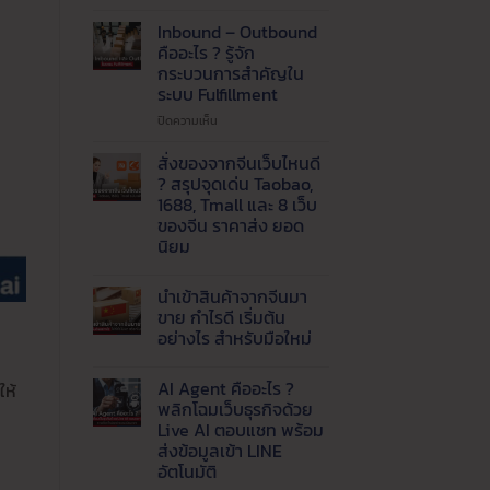
ปัญหา
แพ็ค
Inbound – Outbound
ของ
คืออะไร ? รู้จัก
ไม่ทัน
กระบวนการสำคัญใน
!
ระบบ Fulfillment
เรียก
ใช้
บน
ปิดความเห็น
บริการ
Inbound
รับ
–
สั่งของจากจีนเว็บไหนดี
แพ็ค
Outbound
? สรุปจุดเด่น Taobao,
สินค้า
คือ
1688, Tmall และ 8 เว็บ
และ
อะไร
ของจีน ราคาส่ง ยอด
จัด
?
นิยม
ส่ง
รู้จัก
ที่
กระบวนการ
ไม่มี
ความ
ได้
สำคัญ
นำเข้าสินค้าจากจีนมา
เห็น
มาตรฐาน
ใน
บน
ขาย กำไรดี เริ่มต้น
ระบบ
สั่ง
อย่างไร สำหรับมือใหม่
ของ
Fulfillment
จาก
ไม่มี
จีน
ความ
เว็บ
AI Agent คืออะไร ?
ให้
เห็น
ไหน
บน
พลิกโฉมเว็บธุรกิจด้วย
ดี
นำ
?
Live AI ตอบแชท พร้อม
เข้า
สรุป
สินค้า
ส่งข้อมูลเข้า LINE
จุด
จาก
เด่น
อัตโนมัติ
จีน
Taobao,
มา