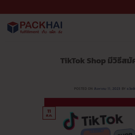
ข้าม
ไป
ยัง
เนื้อหา
TikTok Shop มีวิธีสมั
POSTED ON
สิงหาคม 11, 2023
BY
ธวัช
11
ส.ค.