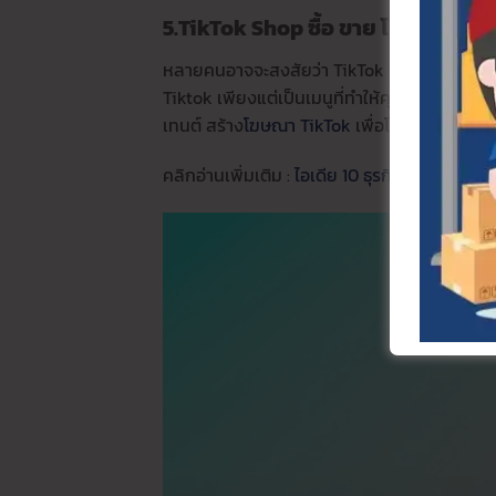
5.TikTok Shop
ซื้อ ขาย โปรโมท
ครบ
หลายคนอาจจะสงสัยว่า TikTok Shop ดาวน์โหลด
Tiktok เพียงแต่เป็นเมนูที่ทำให้คุณเข้าไปสร้าง
เทนต์ สร้าง
โฆษณา TikTok
เพื่อโปรโมทและเพิ่ม
คลิกอ่านเพิ่มเติม :
ไอเดีย 10 ธุรกิจ เปิดร้านขาย