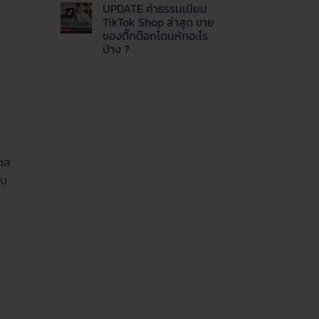
แพลตฟอร์ม
ความ
UPDATE ค่าธรรมเนียม
ปี
เห็น
บน
นี้
TikTok Shop ล่าสุด ขาย
Update
ขาย
ของติ๊กต๊อกโดนหักอะไร
ล่าสุด
ช่อง
LINE
ทาง
บ้าง ?
MyShop
ไหน
ค่า
ไม่มี
คุ้ม
ธรรมเนียม
ความ
ค่าที่
เท่า
เห็น
สุด
บน
ไหร่
UPDATE
ขาย
ค่า
ของ
ธรรมเนียม
ผ่าน
TikTok
ไลน์
Shop
ต้อง
ล่าสุด
รู้
ขาย
กาส
ของ
ติ๊ก
ับ
ต๊อก
โดน
หัก
อะไร
บ้าง
?