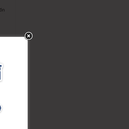
อีก
้า
ูด
าน