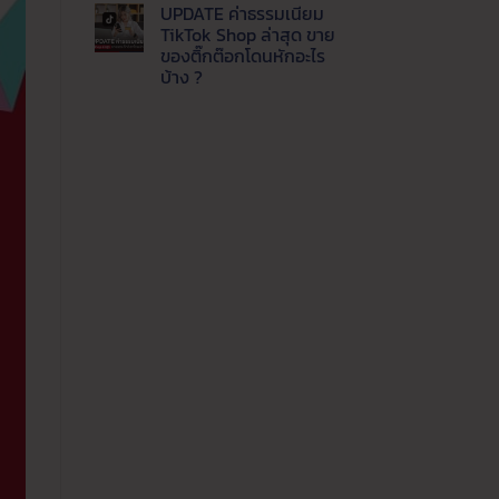
แพลตฟอร์ม
ความ
UPDATE ค่าธรรมเนียม
ปี
เห็น
บน
นี้
TikTok Shop ล่าสุด ขาย
Update
ขาย
ของติ๊กต๊อกโดนหักอะไร
ล่าสุด
ช่อง
LINE
ทาง
บ้าง ?
MyShop
ไหน
ค่า
ไม่มี
คุ้ม
ธรรมเนียม
ความ
ค่าที่
เท่า
เห็น
สุด
บน
ไหร่
UPDATE
ขาย
ค่า
ของ
ธรรมเนียม
ผ่าน
TikTok
ไลน์
Shop
ต้อง
ล่าสุด
รู้
ขาย
ของ
ติ๊ก
ต๊อก
โดน
หัก
อะไร
บ้าง
?