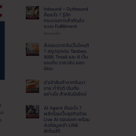
ปัญหา
แพ็ค
Inbound – Outbound
ของ
คืออะไร ? รู้จัก
ไม่ทัน
กระบวนการสำคัญใน
!
ระบบ Fulfillment
เรียก
ใช้
บน
ปิดความเห็น
บริการ
Inbound
รับ
–
สั่งของจากจีนเว็บไหนดี
แพ็ค
Outbound
? สรุปจุดเด่น Taobao,
สินค้า
คือ
1688, Tmall และ 8 เว็บ
และ
อะไร
ของจีน ราคาส่ง ยอด
จัด
?
นิยม
ส่ง
รู้จัก
ที่
กระบวนการ
ไม่มี
ความ
ได้
สำคัญ
นำเข้าสินค้าจากจีนมา
เห็น
มาตรฐาน
ใน
บน
ขาย กำไรดี เริ่มต้น
ระบบ
สั่ง
อย่างไร สำหรับมือใหม่
ของ
Fulfillment
จาก
ไม่มี
จีน
น
ความ
เว็บ
AI Agent คืออะไร ?
เห็น
ไหน
ลง
บน
พลิกโฉมเว็บธุรกิจด้วย
ดี
นำ
?
Live AI ตอบแชท พร้อม
ว
เข้า
สรุป
สินค้า
ส่งข้อมูลเข้า LINE
จุด
์
จาก
เด่น
อัตโนมัติ
จีน
Taobao,
มา