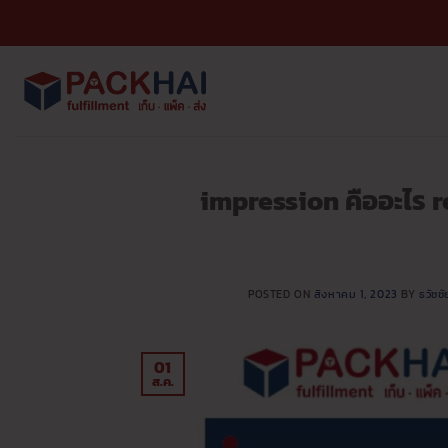
ข้าม
ไป
ยัง
เนื้อหา
impression คืออะไร r
POSTED ON
สิงหาคม 1, 2023
BY
ธวัชช
01
ส.ค.