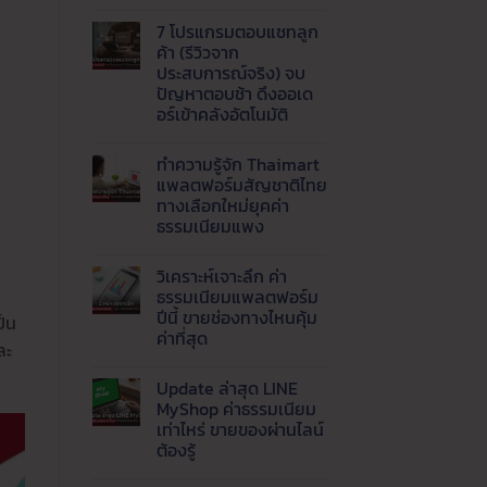
ไม่มี
1688,
ขาย
ความ
Tmall
กำไร
7 โปรแกรมตอบแชทลูก
เห็น
และ
ดี
บน
8
ค้า (รีวิวจาก
เริ่ม
AI
เว็บ
ต้น
ประสบการณ์จริง) จบ
Agent
ของ
อย่างไร
คือ
ปัญหาตอบช้า ดึงออเด
จีน
สำหรับ
อะไร
ราคา
อร์เข้าคลังอัตโนมัติ
มือ
?
ส่ง
ใหม่
พลิก
ยอด
ไม่มี
โฉม
นิยม
ความ
เว็บ
ทำความรู้จัก Thaimart
เห็น
ธุรกิจ
บน
แพลตฟอร์มสัญชาติไทย
ด้วย
7
Live
ทางเลือกใหม่ยุคค่า
โปรแกรม
AI
ตอบ
ธรรมเนียมแพง
ตอบ
แช
แชท
ทลูก
ไม่มี
พร้อม
ค้า
ความ
ส่ง
วิเคราะห์เจาะลึก ค่า
(รีวิว
เห็น
ข้อมูล
บน
จาก
ธรรมเนียมแพลตฟอร์ม
เข้า
ทำความ
ประสบการณ์
ปีนี้ ขายช่องทางไหนคุ้ม
LINE
ป็น
รู้จัก
จริง)
อัตโนมัติ
Thaimart
จบ
ค่าที่สุด
ละ
แพลตฟอร์ม
ปัญหา
สัญชาติ
ไม่มี
ตอบ
ไทย
ความ
ช้า
Update ล่าสุด LINE
ทาง
เห็น
ดึง
บน
เลือก
ออ
MyShop ค่าธรรมเนียม
วิเคราะห์
ใหม่
เด
เท่าไหร่ ขายของผ่านไลน์
เจาะ
ยุค
อร์
ลึก
ค่า
ต้องรู้
เข้า
ค่า
ธรรมเนียม
คลัง
ธรรมเนียม
ไม่มี
แพง
อัตโนมัติ