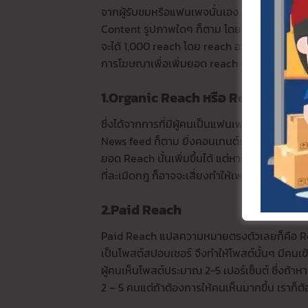
จากผู้รับชมหรือแฟนเพจนั่นเอง reach (รีช) ใช
Content รูปภาพใดๆ ก็ตาม โดยโพสต์รูปภาพจำนว
จะได้ 1,000 reach โดย reach อาจไม่ได้ปรากฏอ
การโฆษณาเพื่อเพิ่มยอด reach ด้วยเช่นเดียวกั
1.Organic Reach หรือ Reach
ซึ่งได้จากการที่มีผู้คนเป็นแฟนเพจจริงๆ ของเราม
News feed ก็ตาม ยิ่งคอนเทนต์หรือโพสต์มีคุณ
ยอด Reach นั้นเพิ่มขึ้นได้ แต่หากมีการทำคอนเทน
ที่ละเมิดกฎ ก็อาจจะเสี่ยงทำให้เพจถูกแบน และ
2.Paid Reach
Paid Reach แปลความหมายตรงตัวเลยก็คือ Reac
เป็นโพสต์สปอนเซอร์ จึงทำให้โพสต์นั้นๆ มีคนเ
ผู้คนเห็นโพสต์ประมาณ 2-5 เปอร์เซ็นต์ ซึ่งถ้า
2 – 5 คนแต่ถ้าต้องการให้คนเห็นมากขึ้น เราก็ต