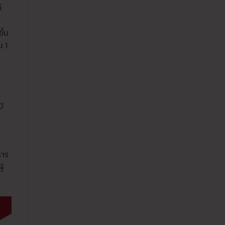
์
ึ้น
น 1
มี
การ
้
M