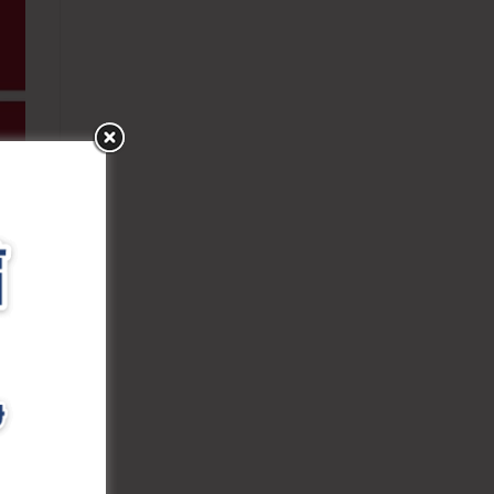
ing
า