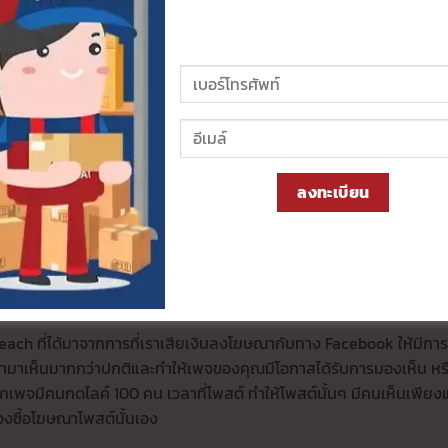
้หน่วยนับเป็นบุคคล ยกตัวอย่างเช่น สมมุติว่าเพจของเรามีการ Post
น 1 รูปทำให้มีการเข้าถึงผู้ใช้งานจำนวน 1,000 คน นั่นหมายความว่าเ
ยู่ใน Facebook เท่านั้นแต่แพลตฟอร์ม Social Media ต่างๆ ก็มีฟังก์ช
น reach แบ่งออกเป็น 2 ประเภทหลักๆ ได้แก่
าเห็น Content ของเรา โดยที่ตั้งใจหรือไม่ได้ตั้งใจ แค่เลื่อนผ่านไปหน้า
ลงทะเบียน
ภาพ มีความน่าสนใจ และตอบโจทย์ความต้องการของลูกค้า ก็จะยิ่งทำให
ต์ที่มีเนื้อหาไม่เหมาะสม เช่น เนื้อหาเกี่ยวกับความรุนแรง 18+ หรือเนื้
โดน
Facebook ปิดกั้นการมองเห็น
ได้
h ที่ได้มาจากการที่เราเสียเงินลงโฆษณากับทาง Facebook ให้มีการข
ข้ามาเห็นมากกว่าปกติและทำให้เพจของคุณมีโอกาสได้รับการมองเห็น หรื
หากเพจมีคนกดไลค์ 100 คน เวลาที่โพสต์ ทำให้โพสต์นั้นๆ มีคนเห็นเพียงแ
้องซื้อโฆษณาโพสต์นั้นเอง