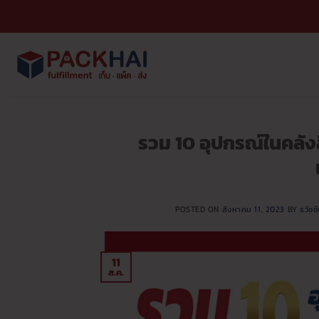
ข้าม
ไป
ยัง
เนื้อหา
รวม 10 อุปกรณ์ในคลังสิ
POSTED ON
สิงหาคม 11, 2023
BY
ธวัช
11
ส.ค.