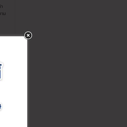
้า
วาม
์
รรจุ
าน
น้ำ