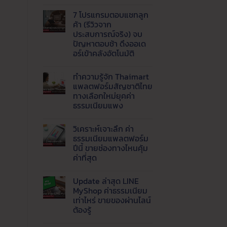
ไม่มี
1688,
ขาย
ความ
Tmall
กำไร
7 โปรแกรมตอบแชทลูก
เห็น
และ
ดี
บน
8
ค้า (รีวิวจาก
เริ่ม
AI
เว็บ
ต้น
ประสบการณ์จริง) จบ
Agent
ของ
อย่างไร
คือ
ปัญหาตอบช้า ดึงออเด
จีน
สำหรับ
อะไร
ราคา
อร์เข้าคลังอัตโนมัติ
มือ
?
ส่ง
ใหม่
พลิก
ยอด
ไม่มี
โฉม
นิยม
ความ
เว็บ
ทำความรู้จัก Thaimart
เห็น
ธุรกิจ
บน
แพลตฟอร์มสัญชาติไทย
ด้วย
7
Live
ทางเลือกใหม่ยุคค่า
โปรแกรม
AI
ตอบ
ธรรมเนียมแพง
ตอบ
แช
แชท
ทลูก
ไม่มี
พร้อม
ค้า
ความ
ส่ง
วิเคราะห์เจาะลึก ค่า
(รีวิว
เห็น
ข้อมูล
บน
จาก
ธรรมเนียมแพลตฟอร์ม
เข้า
ทำความ
ประสบการณ์
ปีนี้ ขายช่องทางไหนคุ้ม
LINE
รู้จัก
จริง)
อัตโนมัติ
Thaimart
จบ
ค่าที่สุด
แพลตฟอร์ม
ปัญหา
สัญชาติ
ไม่มี
ตอบ
ไทย
ความ
ช้า
Update ล่าสุด LINE
ทาง
เห็น
ดึง
บน
เลือก
ออ
MyShop ค่าธรรมเนียม
วิเคราะห์
ใหม่
เด
เท่าไหร่ ขายของผ่านไลน์
เจาะ
ยุค
อร์
ลึก
ค่า
ต้องรู้
เข้า
ค่า
ธรรมเนียม
คลัง
ธรรมเนียม
ไม่มี
แพง
อัตโนมัติ