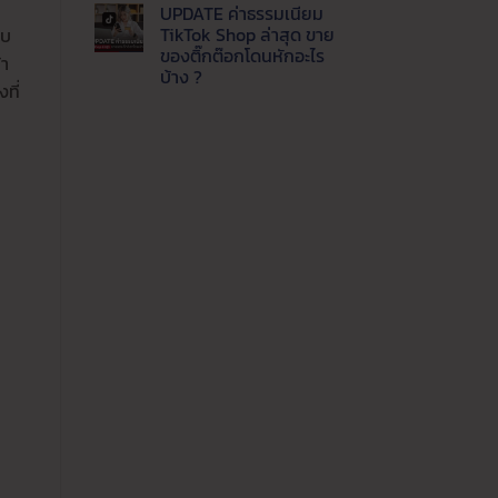
แพลตฟอร์ม
ความ
UPDATE ค่าธรรมเนียม
ปี
เห็น
บน
นี้
TikTok Shop ล่าสุด ขาย
าบ
Update
ขาย
ของติ๊กต๊อกโดนหักอะไร
ล่าสุด
ช่อง
้า
LINE
ทาง
บ้าง ?
MyShop
ไหน
ที่
ค่า
ไม่มี
คุ้ม
ธรรมเนียม
ความ
ค่าที่
เท่า
เห็น
สุด
บน
ไหร่
UPDATE
ขาย
ค่า
ของ
ธรรมเนียม
ผ่าน
TikTok
ไลน์
Shop
ต้อง
ล่าสุด
รู้
ขาย
ของ
ติ๊ก
ต๊อก
โดน
หัก
อะไร
บ้าง
?