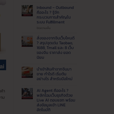
ปัญหา
แพ็ค
Inbound – Outbound
ของ
คืออะไร ? รู้จัก
ไม่ทัน
กระบวนการสำคัญใน
!
ระบบ Fulfillment
เรียก
ใช้
บน
ปิดความเห็น
บริการ
Inbound
รับ
–
สั่งของจากจีนเว็บไหนดี
แพ็ค
Outbound
? สรุปจุดเด่น Taobao,
สินค้า
คือ
1688, Tmall และ 8 เว็บ
และ
อะไร
ของจีน ราคาส่ง ยอด
จัด
?
นิยม
ส่ง
รู้จัก
ที่
กระบวนการ
ไม่มี
ความ
ได้
สำคัญ
นำเข้าสินค้าจากจีนมา
เห็น
มาตรฐาน
ใน
บน
ขาย กำไรดี เริ่มต้น
ระบบ
สั่ง
อย่างไร สำหรับมือใหม่
ของ
Fulfillment
จาก
ไม่มี
จีน
ความ
เว็บ
AI Agent คืออะไร ?
ค้า
เห็น
ไหน
บน
พลิกโฉมเว็บธุรกิจด้วย
ดี
วาม
นำ
?
Live AI ตอบแชท พร้อม
เข้า
สรุป
สินค้า
ส่งข้อมูลเข้า LINE
จุด
จาก
เด่น
อัตโนมัติ
จีน
Taobao,
มา