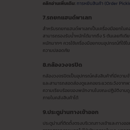
คลิกอ่านเพิ่มเติม:
การหยิบสินค้า (Order Pickin
7.รถยกแฮนด์พาเลท
สำหรับรถยกแฮนด์พาเลทเป็นเครื่องมือยกในคลั
สามารถรองรับน้ำหนักได้มากถึง 5 ตันเลยทีเดียว
หนักมากๆ ควรใช้เครื่องมือยกขนอุปกรณ์ที่ใช้ใน
ความปลอดภัย
8.กล้องวงจรปิด
กล้องวงจรปิดเป็นอุปกรณ์คลังสินค้าที่มีความจำเ
และสามารถสอดส่องดูแลคอยระแวดระวังจากพวกมิ
ความเรียบร้อยของพนักงานในขณะปฏิบัติงานดูแ
ภายในคลังสินค้าได้
9.ประตูม่านทางเข้าออก
ประตูม่านที่ติดตั้งตรงบริเวณทางเข้าและทางออ