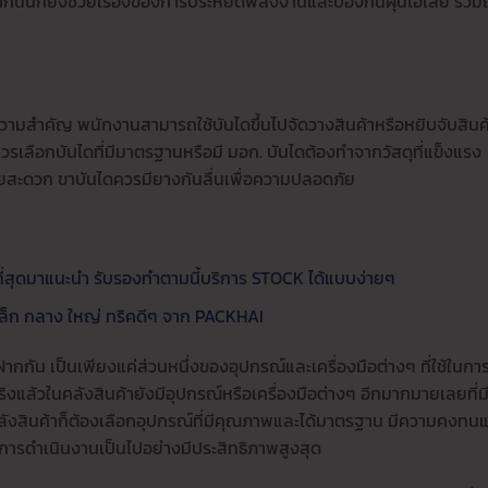
ั้นก็ยังช่วยเรื่องของการประหยัดพลังงานและป้องกันฝุ่นไอเสีย รวมถ
มีความสำคัญ พนักงานสามารถใช้บันไดขึ้นไปจัดวางสินค้าหรือหยิบจับสินค
รเลือกบันไดที่มีมาตรฐานหรือมี มอก. บันไดต้องทำจากวัสดุที่แข็งแรง
ายสะดวก ขาบันไดควรมียางกันลื่นเพื่อความปลอดภัย
ดีที่สุดมาแนะนำ รับรองทำตามนี้บริการ STOCK ได้แบบง่ายๆ
นาดเล็ก กลาง ใหญ่ ทริคดีๆ จาก PACKHAI
ฝากกัน เป็นเพียงแค่ส่วนหนึ่งของอุปกรณ์และเครื่องมือต่างๆ ที่ใช้ในกา
ริงแล้วในคลังสินค้ายังมีอุปกรณ์หรือเครื่องมือต่างๆ อีกมากมายเลยที่ม
ังสินค้าก็ต้องเลือกอุปกรณ์ที่มีคุณภาพและได้มาตรฐาน มีความคงทนแ
้การดำเนินงานเป็นไปอย่างมีประสิทธิภาพสูงสุด