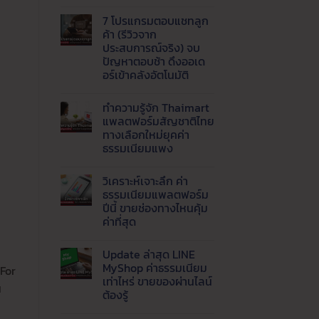
ไม่มี
1688,
ขาย
ความ
Tmall
กำไร
7 โปรแกรมตอบแชทลูก
เห็น
และ
ดี
บน
8
ค้า (รีวิวจาก
เริ่ม
AI
เว็บ
ต้น
ประสบการณ์จริง) จบ
Agent
ของ
อย่างไร
คือ
ปัญหาตอบช้า ดึงออเด
จีน
สำหรับ
อะไร
ราคา
อร์เข้าคลังอัตโนมัติ
มือ
?
ส่ง
ใหม่
พลิก
ยอด
ไม่มี
โฉม
นิยม
ความ
เว็บ
ทำความรู้จัก Thaimart
เห็น
ธุรกิจ
บน
แพลตฟอร์มสัญชาติไทย
ด้วย
7
Live
ทางเลือกใหม่ยุคค่า
โปรแกรม
AI
ตอบ
ธรรมเนียมแพง
ตอบ
แช
แชท
ทลูก
ไม่มี
พร้อม
ค้า
ความ
ส่ง
วิเคราะห์เจาะลึก ค่า
(รีวิว
เห็น
ข้อมูล
บน
จาก
ธรรมเนียมแพลตฟอร์ม
เข้า
ทำความ
ประสบการณ์
ปีนี้ ขายช่องทางไหนคุ้ม
LINE
รู้จัก
จริง)
อัตโนมัติ
Thaimart
จบ
ค่าที่สุด
แพลตฟอร์ม
ปัญหา
สัญชาติ
ไม่มี
ตอบ
ไทย
ความ
ช้า
Update ล่าสุด LINE
ทาง
เห็น
ดึง
บน
เลือก
ออ
MyShop ค่าธรรมเนียม
 For
วิเคราะห์
ใหม่
เด
เท่าไหร่ ขายของผ่านไลน์
เจาะ
ยุค
อร์
น
ลึก
ค่า
ต้องรู้
เข้า
ค่า
ธรรมเนียม
คลัง
ธรรมเนียม
ไม่มี
แพง
อัตโนมัติ