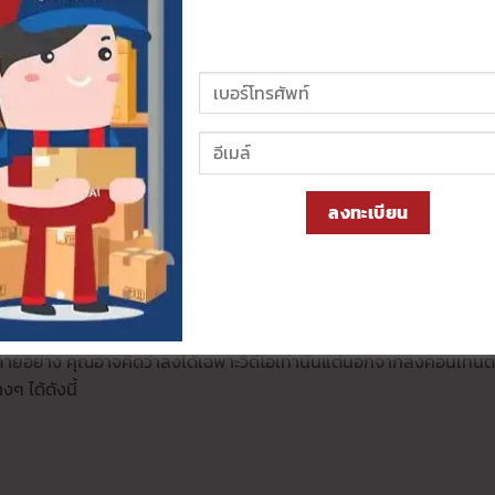
นค้าออนไลน์ได้อย่างไรบ้าง
วยให้เข้าถึงลูกค้าได้จำนวนมาก ช่วยกระตุ้นยอดขายได้ดีปัจจุบันมีผู้
้าออนไลน์สามารถสื่อสารกับกลุ่มเป้าหมายด้วยคอนเทนต์ที่น่าสนใจหรือ
ื้นที่โฆษณาได้แถม Line Voom มีฟีเจอร์ดีๆ มากมายช่วยสนับสนุนกา
 VOOM STUDIO ช่วยจัดการโพสต์ แนบคูปองร้านค้าในโพสต์เพื่อกระตุ้น
ับลูกค้าได้โดยตรงและยังเรียกดูข้อมูล Insight ในเชิงลึกได้ เป็นต้น
ลงทะเบียน
ำหรับร้านค้าออนไลน์ ช่วยให้ลูกค้าประทับใจ เพิ่มโอกาสปิดการขาย
อย่าง คุณอาจคิดว่าลงได้เฉพาะวิดีโอเท่านั้นแต่นอกจากลงคอนเทนต์
ๆ ได้ดังนี้