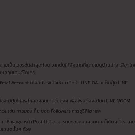
ยเป็นเวอร์ชั่นล่าสุดก่อน จากนั้นให้สังเกตที่แถบเมนูด้านล่าง เลือกไท
บชมคอนเทนต์ได้เลย
icial Account เมื่อสมัครแล้วเข้ามาที่หน้า LINE OA จะเห็นปุ่ม LINE
ึ่งจะมีปุ่มให้อัพโหลดคอนเทนต์ต่างๆ เพื่อโพสต์ลงไปบน LINE VOOM
e เช่น การมองเห็น ยอด Followers การดูวิดีโอ ฯลฯ
เข้ามา Engage หน้า Post List สามารถตรวจสอบคอนเทนต์เดิมๆ ที่เราเค
ทนต์นั้นๆ ด้วย