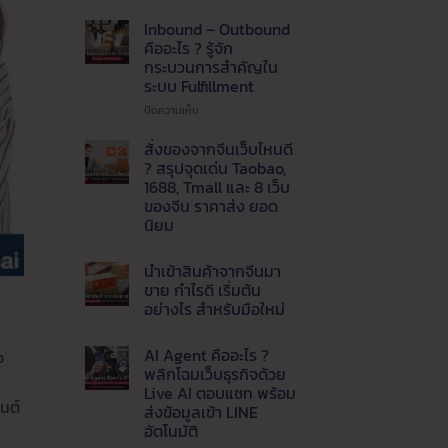
ปัญหา
แพ็ค
Inbound – Outbound
ของ
คืออะไร ? รู้จัก
ไม่ทัน
กระบวนการสำคัญใน
!
ระบบ Fulfillment
เรียก
ใช้
บน
ปิดความเห็น
บริการ
Inbound
รับ
–
สั่งของจากจีนเว็บไหนดี
แพ็ค
Outbound
? สรุปจุดเด่น Taobao,
สินค้า
คือ
1688, Tmall และ 8 เว็บ
และ
อะไร
ของจีน ราคาส่ง ยอด
จัด
?
นิยม
ส่ง
รู้จัก
ที่
กระบวนการ
ไม่มี
ความ
ได้
สำคัญ
นำเข้าสินค้าจากจีนมา
เห็น
มาตรฐาน
ใน
บน
ขาย กำไรดี เริ่มต้น
ระบบ
สั่ง
อย่างไร สำหรับมือใหม่
ของ
Fulfillment
จาก
ไม่มี
จีน
ความ
เว็บ
AI Agent คืออะไร ?
o
เห็น
ไหน
บน
พลิกโฉมเว็บธุรกิจด้วย
ดี
นำ
?
Live AI ตอบแชท พร้อม
เข้า
สรุป
นต์
สินค้า
ส่งข้อมูลเข้า LINE
จุด
จาก
เด่น
อัตโนมัติ
จีน
Taobao,
มา