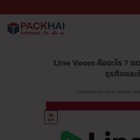
ข้าม
ไป
ยัง
เนื้อหา
Line Voom คืออะไร ? แต
ธุรกิจและ
POSTED ON
สิงหาคม 16, 2023
BY
ธวัช
16
ส.ค.