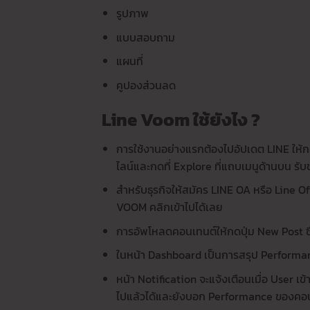
รูปภาพ
แบบสอบถาม
แผนที่
คูปองส่วนลด
Line Voom ใช้ยังไง ?
การใช้งานอย่างแรกต้องไปอัปเดต LINE ให้กลา
ไลน์และกดที่ Explore ที่แถบเมนูด้านบน รั
สำหรับธุรกิจให้สมัคร LINE OA หรือ Line Off
VOOM คลิกเข้าไปได้เลย
การอัพโหลดคอนเทนต์ให้กดปุ่ม New Post ซ
ในหน้า Dashboard เป็นการสรุป Performanc
หน้า Notification จะแจ้งเตือนเมื่อ User 
ไปแล้วได้และยังบอก Performance ของคอนเ