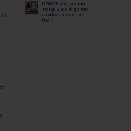
แพลตฟอร์ม
ความ
UPDATE ค่าธรรมเนียม
ปี
เห็น
บน
นี้
TikTok Shop ล่าสุด ขาย
Update
ขาย
ของติ๊กต๊อกโดนหักอะไร
ไลน์
ล่าสุด
ช่อง
LINE
ทาง
บ้าง ?
MyShop
ไหน
ค่า
ไม่มี
คุ้ม
ธรรมเนียม
ความ
ค่าที่
เท่า
เห็น
สุด
บน
ไหร่
UPDATE
ขาย
ค่า
ของ
ธรรมเนียม
ผ่าน
TikTok
ไลน์
Shop
ต้อง
ล่าสุด
รู้
ขาย
ของ
ติ๊ก
ต๊อก
โดน
หัก
ตัว
อะไร
บ้าง
?
ne