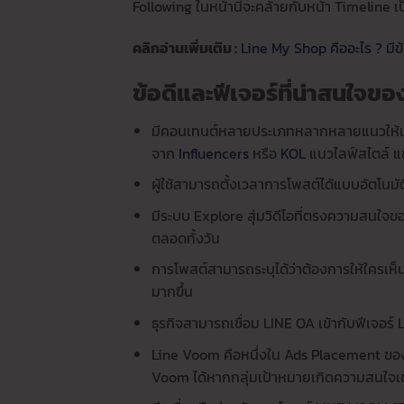
Following ในหน้านี้จะคล้ายกับหน้า Timeline เ
คลิกอ่านเพิ่มเติม :
Line My Shop คืออะไร ? มีข้
ข้อดีและฟีเจอร์ที่น่าสนใจข
มีคอนเทนต์หลายประเภทหลากหลายแนวให้เลื
จาก
Influencers
หรือ
KOL
แนวไลฟ์สไตล์ แช
ผู้ใช้สามารถตั้งเวลาการโพสต์ได้แบบอัตโน
มีระบบ Explore สุ่มวิดีโอที่ตรงความสนใจขอ
ตลอดทั้งวัน
การโพสต์สามารถระบุได้ว่าต้องการให้ใครเห็
มากขึ้น
ธุรกิจสามารถเชื่อม LINE OA เข้ากับฟีเจอร์ 
Line Voom คือหนึ่งใน Ads Placement ขอ
Voom ได้หากกลุ่มเป้าหมายเกิดความสนใจเข