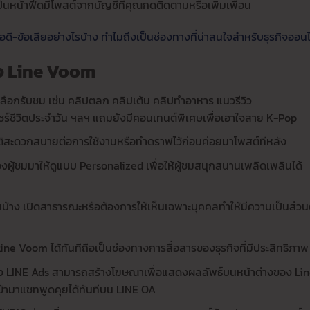
ป็นหน้าฟีดมีโพสต์จากบัญชีที่คุณกดติดตามหรือเพิ่มเพื่อน
อดี-ข้อเสียอย่างไรบ้าง ทำไมถึงเป็นช่องทางที่น่าสนใจสำหรับธุรกิจออน
อง Line Voom
อกรับชม เช่น คลิปตลก คลิปเต้น คลิปทำอาหาร แนวรีวิว
ร์ชีวิตประจำวัน ฯลฯ แถมยังมีคอนเทนต์พิเศษเพื่อเอาใจสาย K-Pop
มัติสะดวกสบายต่อการใช้งานหรือทำดราฟไว้ก่อนค่อยมาโพสต์ทีหลัง
งผู้ชมมาให้ดูแบบ Personalized เพื่อให้ผู้ชมสนุกสนานเพลิดเพลินได้
นบ้าง เปิดสาธารณะหรือต้องการให้เห็นเฉพาะบุคคลทำให้มีความเป็นส่วน
Line Voom ได้ทันทีถือเป็นช่องทางการสื่อสารของธุรกิจที่มีประสิทธิภาพ
ง LINE Ads สามารถสร้างโฆษณาเพื่อแสดงผลลัพธ์บนหน้าต่างของ Li
้ามาแชทพูดคุยได้ทันทีบน LINE OA