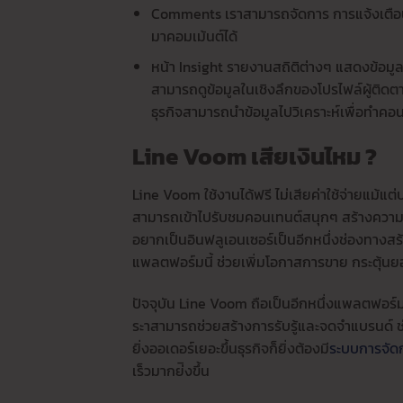
Comments เราสามารถจัดการ การแจ้งเตือนเ
มาคอมเม้นต์ได้
หน้า Insight รายงานสถิติต่างๆ แสดงข้อมูล
สามารถดูข้อมูลในเชิงลึกของโปรไฟล์ผู้ติดตา
ธุรกิจสามารถนำข้อมูลไปวิเคราะห์เพื่อทำคอนเ
Line Voom เสียเงินไหม ?
Line Voom ใช้งานได้ฟรี ไม่เสียค่าใช้จ่ายแม้แต่
สามารถเข้าไปรับชมคอนเทนต์สนุกๆ สร้างความ
อยากเป็นอินฟลูเอนเซอร์เป็นอีกหนึ่งช่องทางส
แพลตฟอร์มนี้ ช่วยเพิ่มโอกาสการขาย กระตุ้นยอด
ปัจจุบัน Line Voom ถือเป็นอีกหนึ่งแพลตฟอร์
ระาสามารถช่วยสร้างการรับรู้และจดจำแบรนด์ ช่
ยิ่งออเดอร์เยอะขึ้นธุรกิจก็ยิ่งต้องมี
ระบบการจัดก
เร็วมากย่ิงขึ้น