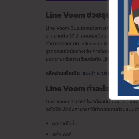
Line Voom ช่วยธุรกิจและร้า
Line Voom มีประโยชน์ต่อการทำการตลาดออนไลน์ช่
งานมากถึง 37 ล้านคนต่อเดือน ธุรกิจหรือร้านค
ทำการตลาดแบบ Influencer Marketing สร้างพ
ธุรกิจออนไลน์อย่างเช่น การจัดการโพสต์ LINE
ยอดขายหรือการเชื่อมต่อกับ LINE OA แชทพูดคุยก
คลิกอ่านเพิ่มเติม :
แนะนำ 8 วิธีตอบแชทลูกค้า ส
Line Voom ทำอะไรได้บ้าง ?
Line Voom สามารถโพสต์คอนเทนต์ได้หลากหลาย
วิดีโอได้แล้วยังสามารถใช้ทำคอนเทนต์รูปแบบต่าง
คลิปวิดีโอสั้น
สติ๊กเกอร์