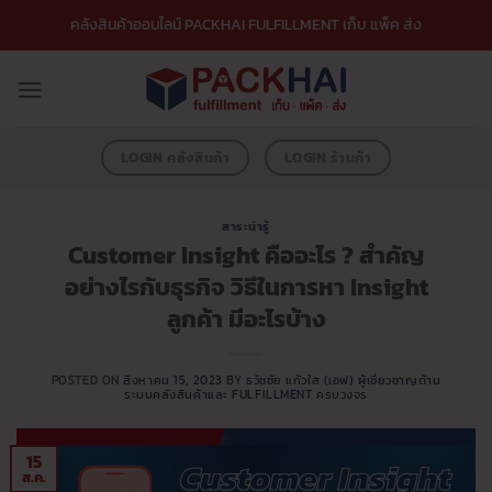
ข้าม
คลังสินค้าออนไลน์ PACKHAI FULFILLMENT เก็บ แพ็ค ส่ง
ไป
ยัง
เนื้อหา
LOGIN คลังสินค้า
LOGIN ร้านค้า
สาระน่ารู้
Customer Insight คืออะไร ? สำคัญ
อย่างไรกับธุรกิจ วิธีในการหา Insight
ลูกค้า มีอะไรบ้าง
POSTED ON
สิงหาคม 15, 2023
BY
ธวัชชัย แก้วใส (เอฟ) ผู้เชี่ยวชาญด้าน
ระบบคลังสินค้าและ FULFILLMENT ครบวงจร
15
ส.ค.