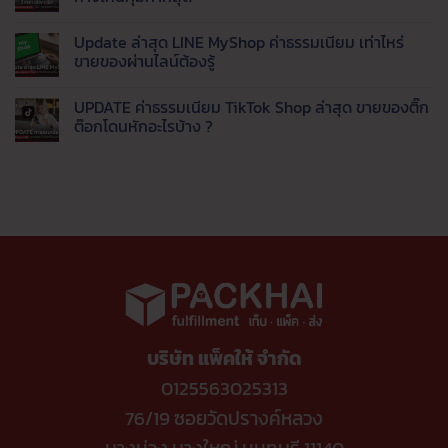
ส่ง
Live
ค้า
ทำความ
ยอด
AI
(รีวิว
รู้จัก
ไม่มี
นิยม
ตอบ
จาก
Thaimart
ความ
Update ล่าสุด LINE MyShop ค่าธรรมเนียม เท่าไหร่
แชท
ประสบการณ์
แพลตฟอร์ม
เห็น
พร้อม
จริง)
สัญชาติ
บน
ขายของผ่านไลน์ต้องรู้
ส่ง
จบ
ไทย
วิเคราะห์
ข้อมูล
ปัญหา
ทาง
เจาะ
ไม่มี
เข้า
ตอบ
เลือก
ลึก
ความ
UPDATE ค่าธรรมเนียม TikTok Shop ล่าสุด ขายของติ๊ก
LINE
ช้า
ใหม่
ค่า
เห็น
อัตโนมัติ
ดึง
ยุค
ธรรมเนียม
บน
ต๊อกโดนหักอะไรบ้าง ?
ออ
ค่า
แพลตฟอร์ม
Update
เด
ธรรมเนียม
ปี
ล่าสุด
ไม่มี
อร์
แพง
นี้
LINE
ความ
เข้า
ขาย
MyShop
เห็น
คลัง
ช่อง
ค่า
บน
อัตโนมัติ
ทาง
ธรรมเนียม
UPDATE
ไหน
เท่า
ค่า
คุ้ม
ไหร่
ธรรมเนียม
ค่าที่
ขาย
TikTok
สุด
ของ
Shop
ผ่าน
ล่าสุด
ไลน์
ขาย
ต้อง
ของ
รู้
ติ๊ก
ต๊อก
โดน
หัก
บริษัท แพ็คให้ จำกัด
อะไร
บ้าง
?
0125563025313
76/19 ซอยวัดปรางค์หลวง