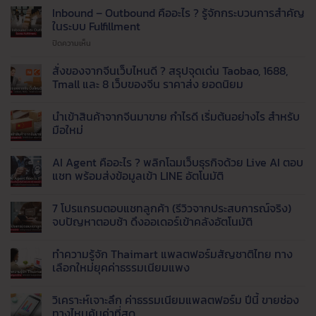
แพ็ค
Inbound – Outbound คืออะไร ? รู้จักกระบวนการสำคัญ
ของ
ในระบบ Fulfillment
ไม่ทัน
บน
ปิดความเห็น
!
Inbound
เรียก
–
สั่งของจากจีนเว็บไหนดี ? สรุปจุดเด่น Taobao, 1688,
ใช้
Outbound
บริการ
Tmall และ 8 เว็บของจีน ราคาส่ง ยอดนิยม
คือ
รับ
ไม่มี
อะไร
แพ็ค
ความ
นำเข้าสินค้าจากจีนมาขาย กำไรดี เริ่มต้นอย่างไร สำหรับ
?
สินค้า
เห็น
บน
รู้จัก
มือใหม่
และ
สั่ง
กระบวนการ
จัด
ของ
ไม่มี
สำคัญ
ส่ง
จาก
ความ
AI Agent คืออะไร ? พลิกโฉมเว็บธุรกิจด้วย Live AI ตอบ
จีน
ใน
เห็น
ที่
เว็บ
บน
แชท พร้อมส่งข้อมูลเข้า LINE อัตโนมัติ
ระบบ
ได้
ไหน
นำ
Fulfillment
มาตรฐาน
ดี
เข้า
ไม่มี
?
สินค้า
ความ
7 โปรแกรมตอบแชทลูกค้า (รีวิวจากประสบการณ์จริง)
สรุป
จาก
เห็น
จุด
จีน
บน
จบปัญหาตอบช้า ดึงออเดอร์เข้าคลังอัตโนมัติ
เด่น
มา
AI
Taobao,
ขาย
Agent
ไม่มี
1688,
กำไร
คือ
ความ
ทำความรู้จัก Thaimart แพลตฟอร์มสัญชาติไทย ทาง
Tmall
ดี
อะไร
เห็น
และ
เริ่ม
?
บน
เลือกใหม่ยุคค่าธรรมเนียมแพง
8
ต้น
พลิก
7
เว็บ
อย่างไร
โฉม
โปรแกรม
ไม่มี
ของ
สำหรับ
เว็บ
ตอบ
ความ
วิเคราะห์เจาะลึก ค่าธรรมเนียมแพลตฟอร์ม ปีนี้ ขายช่อง
จีน
มือ
ธุรกิจ
แช
เห็น
ราคา
ใหม่
ด้วย
ทลูก
บน
ทางไหนคุ้มค่าที่สุด