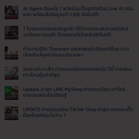
ของ
ไม่มี
สำคัญ
ส่ง
จาก
ความ
AI Agent คืออะไร ? พลิกโฉมเว็บธุรกิจด้วย Live AI ตอบ
จีน
ใน
เห็น
ที่
เว็บ
บน
แชท พร้อมส่งข้อมูลเข้า LINE อัตโนมัติ
ระบบ
ได้
ไหน
นำ
Fulfillment
มาตรฐาน
ดี
เข้า
ไม่มี
?
สินค้า
ความ
7 โปรแกรมตอบแชทลูกค้า (รีวิวจากประสบการณ์จริง)
สรุป
จาก
เห็น
จุด
จีน
บน
จบปัญหาตอบช้า ดึงออเดอร์เข้าคลังอัตโนมัติ
เด่น
มา
AI
Taobao,
ขาย
Agent
ไม่มี
1688,
กำไร
คือ
ความ
ทำความรู้จัก Thaimart แพลตฟอร์มสัญชาติไทย ทาง
Tmall
ดี
อะไร
เห็น
และ
เริ่ม
?
บน
เลือกใหม่ยุคค่าธรรมเนียมแพง
8
ต้น
พลิก
7
เว็บ
อย่างไร
โฉม
โปรแกรม
ไม่มี
ของ
สำหรับ
เว็บ
ตอบ
ความ
วิเคราะห์เจาะลึก ค่าธรรมเนียมแพลตฟอร์ม ปีนี้ ขายช่อง
จีน
มือ
ธุรกิจ
แช
เห็น
ราคา
ใหม่
ด้วย
ทลูก
บน
ทางไหนคุ้มค่าที่สุด
ส่ง
Live
ค้า
ทำความ
ยอด
AI
(รีวิว
รู้จัก
ไม่มี
นิยม
ตอบ
จาก
Thaimart
ความ
Update ล่าสุด LINE MyShop ค่าธรรมเนียม เท่าไหร่
แชท
ประสบการณ์
แพลตฟอร์ม
เห็น
พร้อม
จริง)
สัญชาติ
บน
ขายของผ่านไลน์ต้องรู้
ส่ง
จบ
ไทย
วิเคราะห์
ข้อมูล
ปัญหา
ทาง
เจาะ
ไม่มี
เข้า
ตอบ
เลือก
ลึก
ความ
UPDATE ค่าธรรมเนียม TikTok Shop ล่าสุด ขายของติ๊ก
LINE
ช้า
ใหม่
ค่า
เห็น
อัตโนมัติ
ดึง
ยุค
ธรรมเนียม
บน
ต๊อกโดนหักอะไรบ้าง ?
ออ
ค่า
แพลตฟอร์ม
Update
เด
ธรรมเนียม
ปี
ล่าสุด
ไม่มี
อร์
แพง
นี้
LINE
ความ
เข้า
ขาย
MyShop
เห็น
คลัง
ช่อง
ค่า
บน
อัตโนมัติ
ทาง
ธรรมเนียม
UPDATE