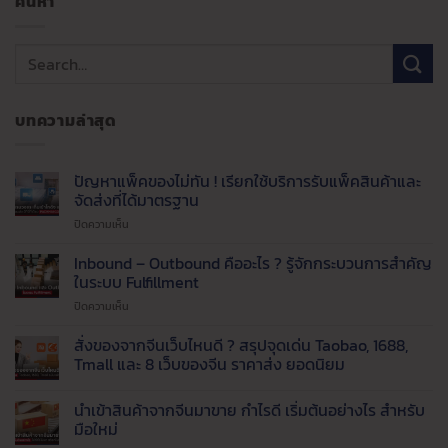
ค้นหา
บทความล่าสุด
ปัญหาแพ็คของไม่ทัน ! เรียกใช้บริการรับแพ็คสินค้าและ
จัดส่งที่ได้มาตรฐาน
บน
ปิดความเห็น
ปัญหา
แพ็ค
Inbound – Outbound คืออะไร ? รู้จักกระบวนการสำคัญ
ของ
ในระบบ Fulfillment
ไม่ทัน
บน
ปิดความเห็น
!
Inbound
เรียก
–
สั่งของจากจีนเว็บไหนดี ? สรุปจุดเด่น Taobao, 1688,
ใช้
Outbound
บริการ
Tmall และ 8 เว็บของจีน ราคาส่ง ยอดนิยม
คือ
รับ
ไม่มี
อะไร
แพ็ค
ความ
นำเข้าสินค้าจากจีนมาขาย กำไรดี เริ่มต้นอย่างไร สำหรับ
?
สินค้า
เห็น
บน
รู้จัก
มือใหม่
และ
สั่ง
กระบวนการ
จัด