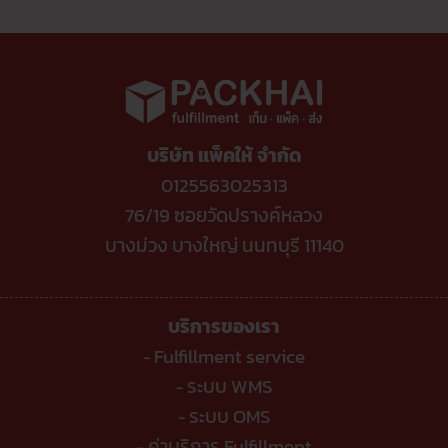
ไหน
เท่า
ค่า
คุ้ม
ไหร่
ธรรมเนียม
ค่าที่
ขาย
TikTok
สุด
ของ
Shop
ผ่าน
ล่าสุด
ไลน์
ขาย
ต้อง
ของ
รู้
ติ๊ก
ต๊อก
โดน
หัก
บริษัท แพ็คให้ จำกัด
อะไร
บ้าง
?
0125563025313
76/19 ซอยวัดปรางค์หลวง
บางม่วง บางใหญ่ นนทบุรี 11140
บริการของเรา
Fulfillment service
-
ระบบ WMS
-
ระบบ OMS
-
ค่าบริการ Fulfillment
-