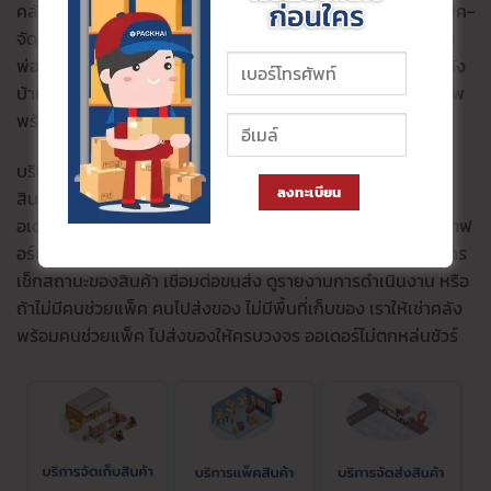
คลังสินค้า เป็นบริษัท Fulfillment ที่ให้บริการครบวงจร เก็บ-แพ็ค-
จัดส่ง นอกจากนั้นยังให้บริการ WMS รวมถึงระบบ OMS สำหรับ
พ่อค้าแม่ค้าออนไลน์ คนทำธุรกิจออนไลน์ เพื่อการจัดการงานหลัง
บ้านที่สะดวก รวดเร็ว ประสบการณ์มากกว่า 10 ปี ทีมงานมืออาชีพ
พร้อมให้คำปรึกษา 24 ชม.
บริษัทแพ็คให้ สัญญาชาติ เข้าใจธุรกิจไทยมากที่สุด บริษัทคลัง
ลงทะเบียน
สินค้าออนไลน์ที่พัฒนาระบบจัดการคลังสินค้าและระบบจัดการอ
อเดอร์ เชื่อมต่อกันแบบไร้ขีดจำกัด เช็กสต๊อกง่าย เชื่อมต่อแพลตฟ
อร์ขายของออนไลน์ ตัดสต๊อกให้อัตโนมัติ มีระบบซัพพอร์ตเอกสาร
เช็กสถานะของสินค้า เชื่อมต่อขนส่ง ดูรายงานการดำเนินงาน หรือ
ถ้าไม่มีคนช่วยแพ็ค คนไปส่งของ ไม่มีพื้นที่เก็บของ เราให้เช่าคลัง
พร้อมคนช่วยแพ็ค ไปส่งของให้ครบวงจร ออเดอร์ไม่ตกหล่นชัวร์