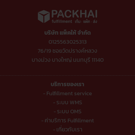
สุด
ของ
Shop
ผ่าน
ล่าสุด
ไลน์
ขาย
ต้อง
ของ
รู้
ติ๊ก
ต๊อก
โดน
หัก
บริษัท แพ็คให้ จำกัด
อะไร
บ้าง
?
0125563025313
76/19 ซอยวัดปรางค์หลวง
บางม่วง บางใหญ่ นนทบุรี 11140
บริการของเรา
Fulfillment service
-
ระบบ WMS
-
ระบบ OMS
-
ค่าบริการ Fulfillment
-
เกี่ยวกับเรา
-