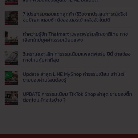
ได้
ไหน
นำ
Fulfillment
มาตรฐาน
ดี
เข้า
ไม่มี
?
สินค้า
ความ
7 โปรแกรมตอบแชทลูกค้า (รีวิวจากประสบการณ์จริง)
สรุป
จาก
เห็น
จุด
จีน
บน
จบปัญหาตอบช้า ดึงออเดอร์เข้าคลังอัตโนมัติ
เด่น
มา
AI
Taobao,
ขาย
Agent
ไม่มี
1688,
กำไร
คือ
ความ
ทำความรู้จัก Thaimart แพลตฟอร์มสัญชาติไทย ทาง
Tmall
ดี
อะไร
เห็น
และ
เริ่ม
?
บน
เลือกใหม่ยุคค่าธรรมเนียมแพง
8
ต้น
พลิก
7
เว็บ
อย่างไร
โฉม
โปรแกรม
ไม่มี
ของ
สำหรับ
เว็บ
ตอบ
ความ
วิเคราะห์เจาะลึก ค่าธรรมเนียมแพลตฟอร์ม ปีนี้ ขายช่อง
จีน
มือ
ธุรกิจ
แช
เห็น
ราคา
ใหม่
ด้วย
ทลูก
บน
ทางไหนคุ้มค่าที่สุด
ส่ง
Live
ค้า
ทำความ
ยอด
AI
(รีวิว
รู้จัก
ไม่มี
นิยม
ตอบ
จาก
Thaimart
ความ
Update ล่าสุด LINE MyShop ค่าธรรมเนียม เท่าไหร่
แชท
ประสบการณ์
แพลตฟอร์ม
เห็น
พร้อม
จริง)
สัญชาติ
บน
ขายของผ่านไลน์ต้องรู้
ส่ง
จบ
ไทย
วิเคราะห์
ข้อมูล
ปัญหา
ทาง
เจาะ
ไม่มี
เข้า
ตอบ
เลือก
ลึก
ความ
UPDATE ค่าธรรมเนียม TikTok Shop ล่าสุด ขายของติ๊ก
LINE
ช้า
ใหม่
ค่า
เห็น
อัตโนมัติ
ดึง
ยุค
ธรรมเนียม
บน
ต๊อกโดนหักอะไรบ้าง ?
ออ
ค่า
แพลตฟอร์ม
Update
เด
ธรรมเนียม
ปี
ล่าสุด
ไม่มี
อร์
แพง
นี้
LINE
ความ
เข้า
ขาย
MyShop
เห็น
คลัง
ช่อง
ค่า
บน
อัตโนมัติ
ทาง
ธรรมเนียม
UPDATE
ไหน
เท่า
ค่า
คุ้ม
ไหร่
ธรรมเนียม
ค่าที่
ขาย
TikTok