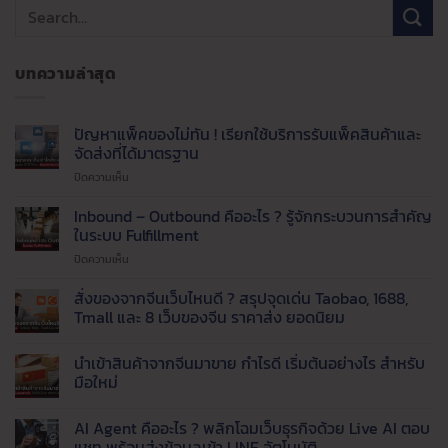
บทความล่าสุด
ปัญหาแพ็คของไม่ทัน ! เรียกใช้บริการรับแพ็คสินค้าและ
จัดส่งที่ได้มาตรฐาน
บน
ปิดความเห็น
ปัญหา
แพ็ค
Inbound – Outbound คืออะไร ? รู้จักกระบวนการสำคัญ
ของ
ในระบบ Fulfillment
ไม่ทัน
บน
ปิดความเห็น
!
Inbound
เรียก
–
สั่งของจากจีนเว็บไหนดี ? สรุปจุดเด่น Taobao, 1688,
ใช้
Outbound
บริการ
Tmall และ 8 เว็บของจีน ราคาส่ง ยอดนิยม
คือ
รับ
ไม่มี
อะไร
แพ็ค
ความ
นำเข้าสินค้าจากจีนมาขาย กำไรดี เริ่มต้นอย่างไร สำหรับ
?
สินค้า
เห็น
บน
รู้จัก
มือใหม่
และ
สั่ง
กระบวนการ
จัด
ของ
ไม่มี
สำคัญ
ส่ง
จาก
ความ
AI Agent คืออะไร ? พลิกโฉมเว็บธุรกิจด้วย Live AI ตอบ
จีน
ใน
เห็น
ที่
เว็บ
บน
แชท พร้อมส่งข้อมูลเข้า LINE อัตโนมัติ
ระบบ