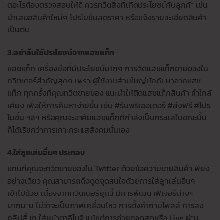
ตอะไรต้องตรวจสอบให้ดี ควรทวีตสิ่งที่เกิดประโยชน์กับลูกค้า เช่น
นำเสนอสินค้าใหม่ๆ โปรโมชั่นลดราคา หรือแจ้งรายละเอียดสินค้า
เป็นต้น
3.อย่าลืมใช้ประโยชน์จากแฮชแท็ก
แฮชแท็ก เครื่องมือที่มีประโยชน์มากๆ การติดแฮชแท็กขายของใน
ทวิตเตอร์สำคัญสุดๆ เพราะผู้ใช้งานส่วนใหญ่มักค้นหาจากแฮช
แท็ก ทุกครั้งที่คุณทวีตขายของ แนะนำให้ติดแฮชแท็กสินค้า คำใกล้
เคียง เพื่อให้การค้นหาง่ายขึ้น เช่น #รับพรีเออเดอร์ #ส่งฟรี #โปร
โมชั่น ฯลฯ หรือคุณจะอาศัยแฮชแท็กที่กำลังเป็นกระแสในขณะนั้น
ก็ได้เรียกว่าการเกาะกระแสสังคมนั่นเอง
4.ใส่ลูกเล่นอื่นๆ ประกอบ
แทนที่คุณจะทวีตขายของใน Twitter ด้วยข้อความขายสินค้าเพียง
อย่างเดียว คุณสามารถดึงดูดจุดสนใจด้วยการใส่ลูกเล่นอื่นๆ
เข้าไปด้วย เนื่องจากทวิตเตอร์ยุคนี้ มีการพัฒนาฟีเจอร์ต่างๆ
มากมาย ไม่ว่าจะเป็นภาพเคลื่อนไหว การตั้งคำถามโพลล์ การลง
คลิปสั้นๆ ใส่หน้าตาอิโมจิ แม้แต่การถ่ายทอดสดหรือ Live ผ่าน