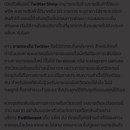
เปิดตัวฟีเจอร์
Twitter Shop
สามารถเปิดร้านขายสินค้าได้แบบ
ฟรีๆ ลงขายสินค้าได้มากถึง 50 รายการ ระบุราคา ใส่รายละเอียด
สินค้าได้ ตอนนี้กำลังอยู่ในขั้นตอนการพัฒนา ทดสอบระบบใน
iPhone เริ่มใช้งานในอเมริกาเป็นที่แรกจากนั้นจะขยายไปยังประเท
ศอื่นๆ ทั่วโลก
การ
ขายของใน Twitter
ถือได้ว่าตอบโจทย์มากๆ สำหรับใครที่
กำลังมองหาแพลตฟอร์มขายของออนไลน์หรือต้องการเพิ่มช่อง
ทางการขายออนไลน์ ที่ไม่ใช่ Facebook หรือ Instagram
บอกเลย
ว่าทวิตเตอร์ตอนนี้น่าสนใจมากๆ เพราะการขายของในทวิตเตอร์
ปัจจุบันก็มีโอกาสขายดี และมีโอกาสประสบความสำเร็จได้เหมือน
กัน สำหรับใครที่ยังไม่รู้จะเริ่มขายของในทวิตเตอร์ยังไง ไม่มี
กลยุทธ์ ก็เอาคำแนะนำของเราไปประยุกต์ใช้กับธุรกิจของคุณได้เลย
หากธุรกิจเพิ่มช่องทางการขายในทวิตเตอร์ จนขายดีและมีออเดอร์
จำนวนมาก อย่าลืมมองหาตัวช่วยจัดการสต๊อกสินค้าอย่าง
บริการ
Fulfillment
เก็บ แพ็ค ส่ง ที่ตอบโจทย์ร้านค้าที่มีช่องทาง
ขายออนไลน์หลากหลาย ให้สามารถเอาเวลาไปดูแลการขายสินค้า