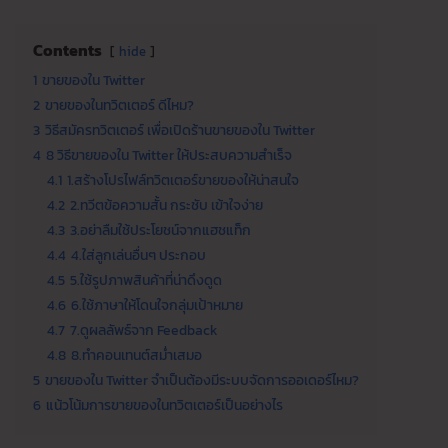
Contents
hide
1
ขายของใน Twitter
2
ขายของในทวิตเตอร์ ดีไหม?
3
วิธีสมัครทวิตเตอร์ เพื่อเปิดร้านขายของใน Twitter
4
8 วิธีขายของใน Twitter ให้ประสบความสำเร็จ
4.1
1.สร้างโปรไฟล์ทวิตเตอร์ขายของให้น่าสนใจ
4.2
2.ทวีตข้อความสั้น กระชับ เข้าใจง่าย
4.3
3.อย่าลืมใช้ประโยชน์จากแฮชแท็ก
4.4
4.ใส่ลูกเล่นอื่นๆ ประกอบ
4.5
5.ใช้รูปภาพสินค้าที่น่าดึงดูด
4.6
6.ใช้ภาษาให้โดนใจกลุ่มเป้าหมาย
4.7
7.ดูผลลัพธ์จาก Feedback
4.8
8.ทำคอนเทนต์สม่ำเสมอ
5
ขายของใน Twitter จำเป็นต้องมีระบบจัดการออเดอร์ไหม?
6
แน้วโน้มการขายของในทวิตเตอร์เป็นอย่างไร