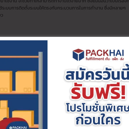
บมาใช้งาน จะช่วยทำให้สามารถทำงานได้ง่ายมาก ซึ่งแน่นอนว่าเป็นเรื่องที
กใช้ระบบการติดตั้งระบบให้ตรงกับกระบวนการในการทำงาน ซึ่งมีหลายๆ
ยว
ทไม่ยอมแลกเปลี่ยนข้อมูลหรือความรู้ ไม่ร่วมมือกัน นำมาสู่ปัญหาในเรื
งการของลูกค้า ส่งผลให้การจัดการสต๊อกสินค้ามีประสิทธิภาพไม่ดีอย่าง
มีสินค้าล้นสต๊อกนั่นเอง