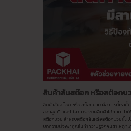
สินค้าล้นสต๊อก หรือสต๊อกบว
สินค้าล้นสต๊อก หรือ สต๊อกบวม คือ การที่เรานั้น
ของลูกค้า และไม่สามารถขายสินค้าได้หมด ทำให้
สต๊อกบวม สำหรับสต๊อกล้นหรือสต๊อกบวมนั้นเป็
บทความนี้จะพาคุณไปทำความรู้จักกับสาเหตุที่เกิ