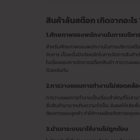
สินค้าล้นสต๊อก เกิดจากอะไร 
1.ศักยภาพของพนักงานในการบริหาร
สำหรับศักยภาพของพนักงานในการบริหารสต๊อกสิน
จัดการ เป็นหนึ่งปัจจัยหลักในการจัดการสินค้าต่า
ในเรื่องของการจัดการสต๊อกสินค้า การวางแผนจั
ด้วยเช่นกัน
2.การวางแผนการทำงานไม่สอดคล้อ
การวางแผนการทำงานเป็นเรื่องสำคัญที่ไม่สามารถ
สั่งสินค้ามามากเกินความจำเป็น ส่งผลให้เสียพื้น
ต้องการของลูกค้า ทำให้การผลิตเกิดการหยุดชะงัก
3.นำเอาระบบมาใช้งานไม่ถูกต้อง