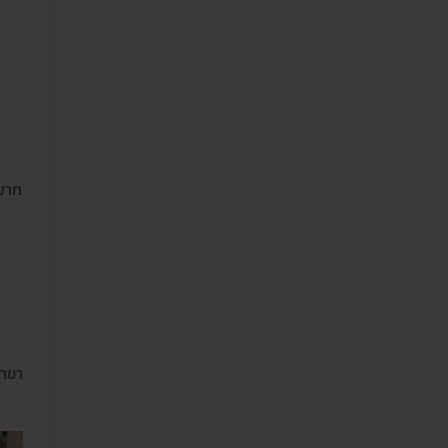
นมาก
สาขา