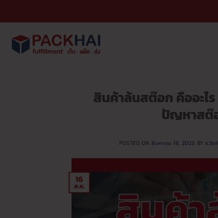
ข้าม
ไป
ยัง
เนื้อหา
สินค้าล้นสต๊อก คืออะไร
ปัญหาสต๊
POSTED ON
สิงหาคม 16, 2023
BY
ธวัช
16
ส.ค.