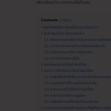
วิธีการไหนบ้าง บทความนี้มีคำตอบ
Contents
hide
1
สินค้าล้นสต๊อก หรือสต๊อกบวม คืออะไร ?
2
สินค้าล้นสต๊อก เกิดจากอะไร ?
2.1
1.ศักยภาพของพนักงานในการบริหารสต๊อกสิน
2.2
2.การวางแผนการทำงานไม่สอดคล้องกัน
2.3
3.นำเอาระบบมาใช้งานไม่ถูกต้อง
2.4
4.การทำงานแบบไซโล
3
ผลเสียของการมีสินค้าล้นสต๊อก
4
แนะนำ 5 วิธีแก้ปัญหาสินค้าล้นสต๊อก
4.1
1.เคลียร์สินค้าที่เสื่อมสภาพและใกล้หมดอายุ
4.2
2.แยกสินค้าที่มีการสต๊อกสินค้าล้น
4.3
3.หาสาเหตุที่ทำให้สินค้าล้นสต๊อก
4.4
4.พิจารณาเลือก Supplier
4.5
5.ใช้หลักการสต๊อกสินค้าหลายระดับ
5
ระบบจัดการคลังสินค้า ช่วยป้องกันสต๊อกบวมได้อ