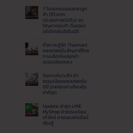
ไม่มี
1688,
ขาย
ความ
Tmall
กำไร
7 โปรแกรมตอบแชทลูก
เห็น
และ
ดี
บน
8
ค้า (รีวิวจาก
เริ่ม
AI
เว็บ
ต้น
ประสบการณ์จริง) จบ
Agent
ของ
อย่างไร
คือ
ปัญหาตอบช้า ดึงออเด
จีน
สำหรับ
อะไร
ราคา
อร์เข้าคลังอัตโนมัติ
มือ
?
ส่ง
ใหม่
พลิก
ยอด
ไม่มี
โฉม
นิยม
ความ
เว็บ
ทำความรู้จัก Thaimart
เห็น
ธุรกิจ
บน
แพลตฟอร์มสัญชาติไทย
ด้วย
7
Live
ทางเลือกใหม่ยุคค่า
โปรแกรม
AI
ตอบ
ธรรมเนียมแพง
ตอบ
แช
แชท
ทลูก
ไม่มี
พร้อม
ค้า
ความ
ส่ง
วิเคราะห์เจาะลึก ค่า
(รีวิว
เห็น
ข้อมูล
บน
จาก
ธรรมเนียมแพลตฟอร์ม
เข้า
ทำความ
ประสบการณ์
ปีนี้ ขายช่องทางไหนคุ้ม
LINE
รู้จัก
จริง)
อัตโนมัติ
Thaimart
จบ
ค่าที่สุด
แพลตฟอร์ม
ปัญหา
สัญชาติ
ไม่มี
ตอบ
ไทย
ความ
ช้า
Update ล่าสุด LINE
ทาง
เห็น
ดึง
บน
เลือก
ออ
MyShop ค่าธรรมเนียม
วิเคราะห์
ใหม่
เด
เท่าไหร่ ขายของผ่านไลน์
เจาะ
ยุค
อร์
ลึก
ค่า
ต้องรู้
เข้า
ค่า
ธรรมเนียม
คลัง
ธรรมเนียม
ไม่มี
แพง
อัตโนมัติ