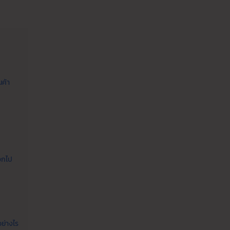
ค้า
ออกไป
ย่างไร