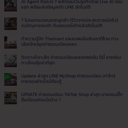
AI Agent คืออะไร ? พลิกโฉมเว็บธุรกิจด้วย Live AI ตอบ
จีน
ใน
เห็น
ที่
เว็บ
บน
แชท พร้อมส่งข้อมูลเข้า LINE อัตโนมัติ
ระบบ
ได้
ไหน
นำ
Fulfillment
มาตรฐาน
ดี
เข้า
ไม่มี
?
สินค้า
ความ
7 โปรแกรมตอบแชทลูกค้า (รีวิวจากประสบการณ์จริง)
สรุป
จาก
เห็น
จุด
จีน
บน
จบปัญหาตอบช้า ดึงออเดอร์เข้าคลังอัตโนมัติ
เด่น
มา
AI
Taobao,
ขาย
Agent
ไม่มี
1688,
กำไร
คือ
ความ
ทำความรู้จัก Thaimart แพลตฟอร์มสัญชาติไทย ทาง
Tmall
ดี
อะไร
เห็น
และ
เริ่ม
?
บน
เลือกใหม่ยุคค่าธรรมเนียมแพง
8
ต้น
พลิก
7
เว็บ
อย่างไร
โฉม
โปรแกรม
ไม่มี
ของ
สำหรับ
เว็บ
ตอบ
ความ
วิเคราะห์เจาะลึก ค่าธรรมเนียมแพลตฟอร์ม ปีนี้ ขายช่อง
จีน
มือ
ธุรกิจ
แช
เห็น
ราคา
ใหม่
ด้วย
ทลูก
บน
ทางไหนคุ้มค่าที่สุด
ส่ง
Live
ค้า
ทำความ
ยอด
AI
(รีวิว
รู้จัก
ไม่มี
นิยม
ตอบ
จาก
Thaimart
ความ
Update ล่าสุด LINE MyShop ค่าธรรมเนียม เท่าไหร่
แชท
ประสบการณ์
แพลตฟอร์ม
เห็น
พร้อม
จริง)
สัญชาติ
บน
ขายของผ่านไลน์ต้องรู้
ส่ง
จบ
ไทย
วิเคราะห์
ข้อมูล
ปัญหา
ทาง
เจาะ
ไม่มี
เข้า
ตอบ
เลือก
ลึก
ความ
UPDATE ค่าธรรมเนียม TikTok Shop ล่าสุด ขายของติ๊ก
LINE
ช้า
ใหม่
ค่า
เห็น
อัตโนมัติ
ดึง
ยุค
ธรรมเนียม
บน
ต๊อกโดนหักอะไรบ้าง ?
ออ
ค่า
แพลตฟอร์ม
Update
เด
ธรรมเนียม
ปี
ล่าสุด
ไม่มี
อร์
แพง
นี้
LINE
ความ
เข้า
ขาย
MyShop
เห็น
คลัง
ช่อง
ค่า
บน
อัตโนมัติ
ทาง
ธรรมเนียม
UPDATE
ไหน
เท่า
ค่า
คุ้ม
ไหร่
ธรรมเนียม