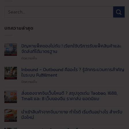
บทความล่าสุด
ปัญหาแพ็คของไม่ทัน ! เรียกใช้บริการรับแพ็คสินค้าและ
จัดส่งที่ได้มาตรฐาน
บน
ปิดความเห็น
ปัญหา
แพ็ค
Inbound – Outbound คืออะไร ? รู้จักกระบวนการสำคัญ
ของ
ในระบบ Fulfillment
ไม่ทัน
บน
ปิดความเห็น
!
Inbound
เรียก
–
สั่งของจากจีนเว็บไหนดี ? สรุปจุดเด่น Taobao, 1688,
ใช้
Outbound
บริการ
Tmall และ 8 เว็บของจีน ราคาส่ง ยอดนิยม
คือ
รับ
ไม่มี
อะไร
แพ็ค
ความ
นำเข้าสินค้าจากจีนมาขาย กำไรดี เริ่มต้นอย่างไร สำหรับ
?
สินค้า
เห็น
บน
รู้จัก
มือใหม่
และ
สั่ง
กระบวนการ
จัด
ของ
ไม่มี
สำคัญ
ส่ง
จาก
ความ