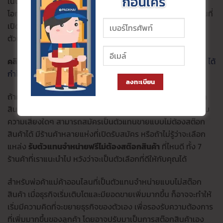
เน้นทำ
การตลาดแบบปากต่อปาก
เมื่อวางแผนดีตั้งแต่เริ่ม ก็มี
โอกาสที่จะประสบความสำเร็จได้ง่ายๆ จากนั้นติดต่อสอบถามร้านที่
เปิดรับตัวแทนจำหน่าย แบบไม่สต๊อกสินค้า เพื่อขอสมัครเป็น
ตัวแทนจำหน่ายแบบไม่สต๊อกสินค้า เลือกร้านที่เชื่อถือได้เท่านั้น
คลิกอ่านเพิ่มเติม:
ธุรกิจ 10 อย่าง เปิดร้านขายอะไรดี ลงทุนน้อย ได้
กำไรดี Update ปีล่าสุด
ลงทะเบียน
ถ้าคุณอยากขายสินค้าออนไลน์ แต่ไม่อยากลงทุน ไม่อยากสต๊อก
สินค้า ไม่ชอบการบริหารจัดการสินค้าในสต๊อก ไม่ต้องการแบกรับ
ความเสี่ยงใดๆ สามารถสมัครเป็นตัวแทนขายแบบไม่ต้องสต๊อก
สินค้าได้ มีร้านค้าหลายแห่งที่เปิดรับสมัคร หรือถ้าไม่รู้ว่าจะเลือก
แหล่ง
รับตัวแทนจำหน่ายฟรีไม่ต้องสต๊อกสินค้า
ที่ไหนดี ทั้ง 7
ร้านค้าที่เราแนะนำไป หวังว่าจะเป็นตัวเลือกที่ดีให้กับคุณได้
สำหรับพ่อค้าแม่ค้าออนไลนที่เป็นตัวแทนจำหน่ายแบบไม่สต๊อก
สินค้า เมื่อธุรกิจเริ่มเติบโตและมียอดขายเพิ่มมากขึ้น ก็อาจจะทำให้
เริ่มมีความคิดที่จะขยายธุรกิจของตัวเอง เพื่อรองรับความต้องการ
ที่เพิ่มมากขึ้นของลูกค้า โดยอาจปรับมาเป็นการสต๊อกสินค้าเอง