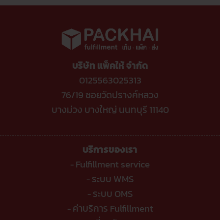
ค่าที่
ขาย
TikTok
สุด
ของ
Shop
ผ่าน
ล่าสุด
ไลน์
ขาย
ต้อง
ของ
รู้
ติ๊ก
ต๊อก
โดน
หัก
บริษัท แพ็คให้ จำกัด
อะไร
บ้าง
?
0125563025313
76/19 ซอยวัดปรางค์หลวง
บางม่วง บางใหญ่ นนทบุรี 11140
บริการของเรา
Fulfillment service
-
ระบบ WMS
-
ระบบ OMS
-
ค่าบริการ Fulfillment
-