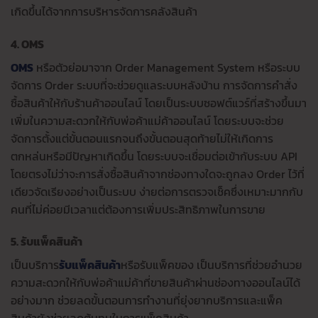
เกิดขึ้นได้จากการบริหารจัดการคลังสินค้า
4. OMS
OMS
หรือตัวย่อมาจาก Order Management System หรือระบบ
จัดการ Order ระบบที่จะช่วยดูแลระบบหลังบ้าน การจัดการคำสั่ง
ซื้อสินค้าให้กับร้านค้าออนไลน์ โดยเป็นระบบซอฟต์แวร์ที่สร้างขึ้นมา
เพิ่มในความสะดวกให้กับพ่อค้าแม่ค้าออนไลน์ โดยระบบจะช่วย
จัดการตั้งแต่ขั้นตอนแรกจนถึงขั้นตอนสุดท้ายไม่ให้เกิดการ
ตกหล่นหรือมีปัญหาเกิดขึ้น โดยระบบจะเชื่อมต่อเข้ากับระบบ API
โดยตรงไม่ว่าจะการสั่งซื้อสินค้าจากช่องทางใดจะถูกลง Order ไว้ที่
เดียวจัดเรียงอย่างเป็นระบบ ง่ายต่อการตรวจเช็คซึ่งเหมาะมากกับ
คนที่ไม่ค่อยมีเวลาแต่ต้องการเพิ่มประสิทธิภาพในการขาย
5. รับแพ็คสินค้า
เป็นบริการ
รับแพ็คสินค้า
หรือรับแพ็คของ เป็นบริการที่ช่วยอำนวย
ความสะดวกให้กับพ่อค้าแม่ค้าที่ขายสินค้าผ่านช่องทางออนไลน์ได้
อย่างมาก ช่วยลดขั้นตอนการทำงานที่ยุ่งยากบริการและแพ็ค