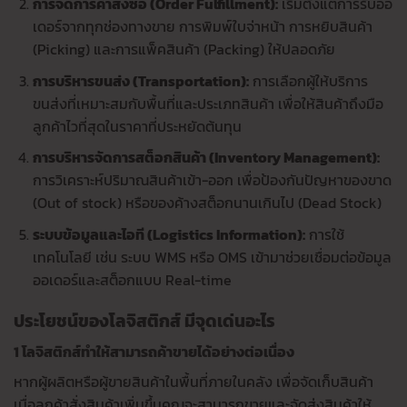
การจัดการคำสั่งซื้อ (Order Fulfillment):
เริ่มตั้งแต่การรับออ
เดอร์จากทุกช่องทางขาย การพิมพ์ใบจ่าหน้า การหยิบสินค้า
(Picking) และการแพ็คสินค้า (Packing) ให้ปลอดภัย
การบริหารขนส่ง (Transportation):
การเลือกผู้ให้บริการ
ขนส่งที่เหมาะสมกับพื้นที่และประเภทสินค้า เพื่อให้สินค้าถึงมือ
ลูกค้าไวที่สุดในราคาที่ประหยัดต้นทุน
การบริหารจัดการสต็อกสินค้า (Inventory Management):
การวิเคราะห์ปริมาณสินค้าเข้า-ออก เพื่อป้องกันปัญหาของขาด
(Out of stock) หรือของค้างสต็อกนานเกินไป (Dead Stock)
ระบบข้อมูลและไอที (Logistics Information):
การใช้
เทคโนโลยี เช่น ระบบ WMS หรือ OMS เข้ามาช่วยเชื่อมต่อข้อมูล
ออเดอร์และสต็อกแบบ Real-time
ประโยชน์ของโลจิสติกส์ มีจุดเด่นอะไร
1 โลจิสติกส์ทำให้สามารถค้าขายได้อย่างต่อเนื่อง
หากผู้ผลิตหรือผู้ขายสินค้าในพื้นที่ภายในคลัง เพื่อจัดเก็บสินค้า
เมื่อลูกค้าสั่งสินค้าเพิ่มขึ้นคุณจะสามารถขายและจัดส่งสินค้าให้