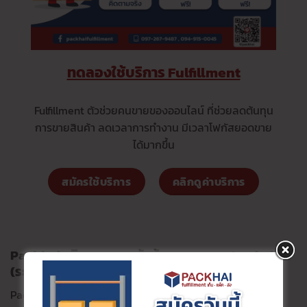
ทดลองใช้บริการ Fulfillment
Fulfillment ตัวช่วยคนขายของออนไลน์ ที่ช่วยลดต้นทุน
การขายสินค้า ลดเวลาการทำงาน มีเวลาโฟกัสยอดขาย
ได้มากขึ้น
สมัครใช้บริการ
คลิกดูค่าบริการ
Packhai บริการระบบหลังบ้านครอบคลุม Logistic
(ระบบการขนส่ง)
Packhai บริการระบบหลังบ้าน ที่ครอบคลุม Logistic service