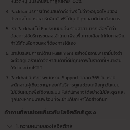
หมวดหมู่ มีประกันสินค้าสูญหาย 100%
Packhai บริการเข้ารับสินค้าถึงที่ฟรี ไม่ว่าจะอยู่จัดไหนของ
ประเทศไทย เราเขารับสินค้าฟรีได้ทุกที่ทุกเวลาที่ท่านต้องการ
เรา Packhai ไม่ Fix ระบบขนส่ง ร้านค้าสามารถเลือกได้ว่า
ต้องการใช้บริการขนส่งเจ้าไหน เพื่อเพิ่มทางเลือกให้กับทางร้าน
ค้าได้คัดเลือกขนส่งที่ต้องการได้เอง
เรามีประสบการณ์ด้าน Fulfillment อย่างมืออาชีพ เรามั่นใจว่า
จะช่วยดูแลร้านค้าจัดหาสินค้าที่ดีมีคุณภาพในราคาที่เหมาะสม
ให้ท่านอย่างไร้ที่ติ
Packhai มีบริการพนักงาน Support ตลอด 365 วัน เรามี
พนักงานผู้เชี่ยวชาญคอยให้บริการดูแลช่วยเหลือทุกวันแบบ
ไม่มีวันหยุดเพื่อใช้งานระบบ Fullfillment ได้อย่างไม่มีสะดุด และ
ทุกปัญหาทีมงานพร้อมที่จะเข้าแก้ปัญหาได้อย่างทันที
คำถามที่พบบ่อยเกี่ยวกับ โลจิสติกส์ Q&A
1. ความหมายของโลจิสติกส์