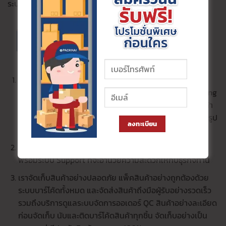
ระบบการขนส่งได้อย่างครบวงจร
PACKHAI เป็นผู้นำเบอร์หนึ่งด้านการบริการ
Fulfillment
อย่างเต็มรูปแบบ รวมถึงเป็นผู้มีประสบการณ์การทำ Shipping
นำเข้าสินค้ามาร่วมกว่า 10 ปี ทำบริษัทขนส่ง บริหารคลังสินค้า
พร้อมดูแลการตลาดให้กับแบรนด์สินค้า เป็นผู้พัฒนาจนเกิดรูป
ลงทะเบียน
แบบ Platform และให้บริการ Fullfillment แบบครบวงจร
PACKHAI Fulfillment การบริการรูปแบบใหม่ เก็บ แพ็ค ส่ง
พร้อมระบบ Support ที่จะอำนวยความสะดวกให้กับธุรกิจท่าน
เราจัดเก็บสินค้าอย่างปลอดภัย แพ็คสินค้าอย่างถูกต้องด้วย
ระบบบาร์โค้ดทั้งหมด และจัดส่งสินค้าถึงมือผู้รับอย่างรวดเร็ว
รวมถึงบริการดูแลระบบจัดการออเดอร์ QC สินค้าอย่างละเอียด
ก่อนจัดเก็บ นับและติดบาร์โค้ดสินค้าทุกชิ้น จัดเก็บอย่างเป็น