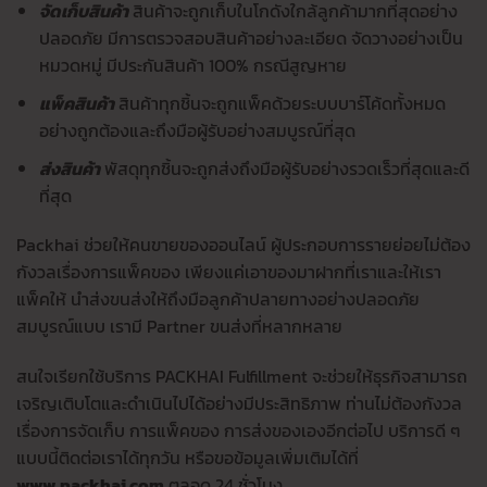
จัดเก็บสินค้า
สินค้าจะถูกเก็บในโกดังใกล้ลูกค้ามากที่สุดอย่าง
ปลอดภัย มีการตรวจสอบสินค้าอย่างละเอียด จัดวางอย่างเป็น
หมวดหมู่ มีประกันสินค้า 100% กรณีสูญหาย
แพ็คสินค้า
สินค้าทุกชิ้นจะถูกแพ็คด้วยระบบบาร์โค้ดทั้งหมด
อย่างถูกต้องและถึงมือผู้รับอย่างสมบูรณ์ที่สุด
ส่งสินค้า
พัสดุทุกชิ้นจะถูกส่งถึงมือผู้รับอย่างรวดเร็วที่สุดและดี
ที่สุด
Packhai ช่วยให้คนขายของออนไลน์ ผู้ประกอบการรายย่อยไม่ต้อง
กังวลเรื่องการแพ็คของ เพียงแค่เอาของมาฝากที่เราและให้เรา
แพ็คให้ นำส่งขนส่งให้ถึงมือลูกค้าปลายทางอย่างปลอดภัย
สมบูรณ์แบบ เรามี Partner ขนส่งที่หลากหลาย
สนใจเรียกใช้บริการ PACKHAI Fulfillment จะช่วยให้ธุรกิจสามารถ
เจริญเติบโตและดำเนินไปได้อย่างมีประสิทธิภาพ ท่านไม่ต้องกังวล
เรื่องการจัดเก็บ การแพ็คของ การส่งของเองอีกต่อไป บริการดี ๆ
แบบนี้ติดต่อเราได้ทุกวัน หรือขอข้อมูลเพิ่มเติมได้ที่
www.packhai.com
ตลอด 24 ชั่วโมง