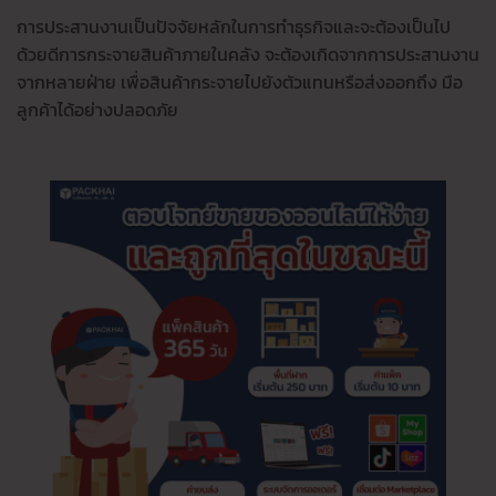
การประสานงานเป็นปัจจัยหลักในการทำธุรกิจและจะต้องเป็นไป
ด้วยดีการกระจายสินค้าภายในคลัง จะต้องเกิดจากการประสานงาน
จากหลายฝ่าย เพื่อสินค้ากระจายไปยังตัวแทนหรือส่งออกถึง มือ
ลูกค้าได้อย่างปลอดภัย