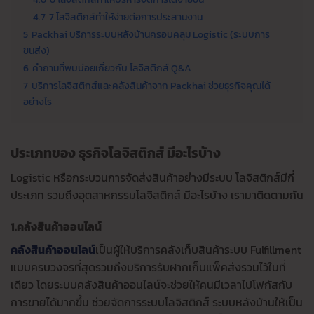
4.7
7 โลจิสติกส์ทำให้ง่ายต่อการประสานงาน
5
Packhai บริการระบบหลังบ้านครอบคลุม Logistic (ระบบการ
ขนส่ง)
6
คำถามที่พบบ่อยเกี่ยวกับ โลจิสติกส์ Q&A
7
บริการโลจิสติกส์และคลังสินค้าจาก Packhai ช่วยธุรกิจคุณได้
อย่างไร
ประเภทของ ธุรกิจโลจิสติกส์ มีอะไรบ้าง
Logistic หรือกระบวนการจัดส่งสินค้าอย่างมีระบบ โลจิสติกส์มีกี่
ประเภท รวมถึงอุตสาหกรรมโลจิสติกส์ มีอะไรบ้าง เรามาติดตามกัน
1.คลังสินค้าออนไลน์
คลังสินค้าออนไลน์
เป็นผู้ให้บริการคลังเก็บสินค้าระบบ Fulfillment
แบบครบวงจรที่สุดรวมถึงบริการรับฝากเก็บแพ็คส่งรวมไว้ในที่
เดียว โดยระบบคลังสินค้าออนไลน์จะช่วยให้คนมีเวลาไปโฟกัสกับ
การขายได้มากขึ้น ช่วยจัดการระบบโลจิสติกส์ ระบบหลังบ้านให้เป็น