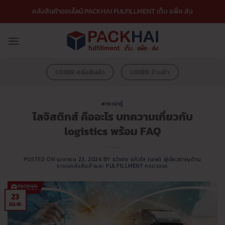
ข้าม
คลังสินค้าออนไลน์ PACKHAI FULFILLMENT เก็บ แพ็ค ส่ง
ไป
ยัง
เนื้อหา
LOGIN คลังสินค้า
LOGIN ร้านค้า
สาระน่ารู้
โลจิสติกส์ คืออะไร บทความเกี่ยวกับ
logistics พร้อม FAQ
POSTED ON
เมษายน 23, 2024
BY
ธวัชชัย แก้วใส (เอฟ) ผู้เชี่ยวชาญด้าน
ระบบคลังสินค้าและ FULFILLMENT ครบวงจร
23
เม.ย.