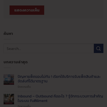
ค้นหา
บทความล่าสุด
ปัญหาแพ็คของไม่ทัน ! เรียกใช้บริการรับแพ็คสินค้าและ
จัดส่งที่ได้มาตรฐาน
บน
ปิดความเห็น
ปัญหา
แพ็ค
Inbound – Outbound คืออะไร ? รู้จักกระบวนการสำคัญ
ของ
ในระบบ Fulfillment
ไม่ทัน
บน
ปิดความเห็น
!