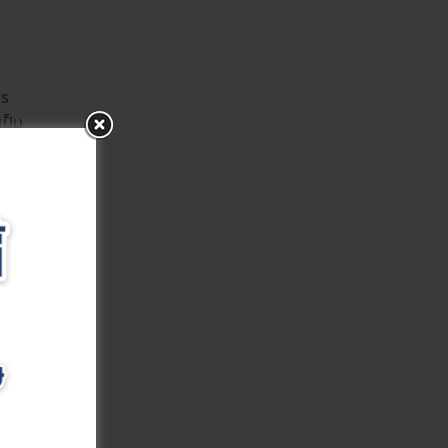
าร
เป็น
จัด
ค้า