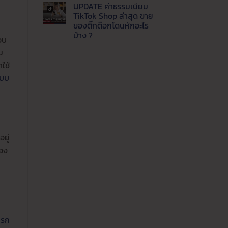
แพลตฟอร์ม
ความ
UPDATE ค่าธรรมเนียม
ปี
เห็น
บน
นี้
TikTok Shop ล่าสุด ขาย
Update
ขาย
ของติ๊กต๊อกโดนหักอะไร
ล่าสุด
ช่อง
LINE
ทาง
บ้าง ?
อบ
MyShop
ไหน
ค่า
ไม่มี
คุ้ม
ม
ธรรมเนียม
ความ
ค่าที่
เท่า
เห็น
สุด
ใช้
บน
ไหร่
UPDATE
ขาย
ะบบ
ค่า
ของ
ธรรมเนียม
ผ่าน
TikTok
ไลน์
Shop
ต้อง
ล่าสุด
รู้
ขาย
ของ
ติ๊ก
ต๊อก
ยู่
โดน
หัก
เอง
อะไร
บ้าง
?
ารก