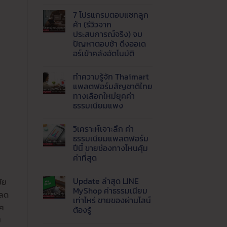
ไม่มี
1688,
ขาย
ความ
Tmall
กำไร
7 โปรแกรมตอบแชทลูก
เห็น
และ
ดี
บน
8
ค้า (รีวิวจาก
เริ่ม
AI
เว็บ
ต้น
ประสบการณ์จริง) จบ
Agent
ของ
อย่างไร
คือ
ปัญหาตอบช้า ดึงออเด
จีน
สำหรับ
อะไร
ราคา
อร์เข้าคลังอัตโนมัติ
มือ
?
ส่ง
ใหม่
พลิก
ยอด
ไม่มี
โฉม
นิยม
ความ
เว็บ
ทำความรู้จัก Thaimart
เห็น
ธุรกิจ
บน
แพลตฟอร์มสัญชาติไทย
ด้วย
7
Live
ทางเลือกใหม่ยุคค่า
โปรแกรม
AI
ตอบ
ธรรมเนียมแพง
ตอบ
แช
แชท
ทลูก
ไม่มี
พร้อม
ค้า
ความ
ส่ง
วิเคราะห์เจาะลึก ค่า
(รีวิว
เห็น
ข้อมูล
บน
จาก
ธรรมเนียมแพลตฟอร์ม
เข้า
ทำความ
ประสบการณ์
ปีนี้ ขายช่องทางไหนคุ้ม
LINE
รู้จัก
จริง)
อัตโนมัติ
Thaimart
จบ
ค่าที่สุด
แพลตฟอร์ม
ปัญหา
สัญชาติ
ไม่มี
ตอบ
ไทย
ความ
ช้า
Update ล่าสุด LINE
ัย
ทาง
เห็น
ดึง
บน
เลือก
ออ
MyShop ค่าธรรมเนียม
 ลด
วิเคราะห์
ใหม่
เด
เท่าไหร่ ขายของผ่านไลน์
เจาะ
ยุค
อร์
ดๆ
ลึก
ค่า
ต้องรู้
เข้า
ค่า
ธรรมเนียม
คลัง
ม
ธรรมเนียม
ไม่มี
แพง
อัตโนมัติ