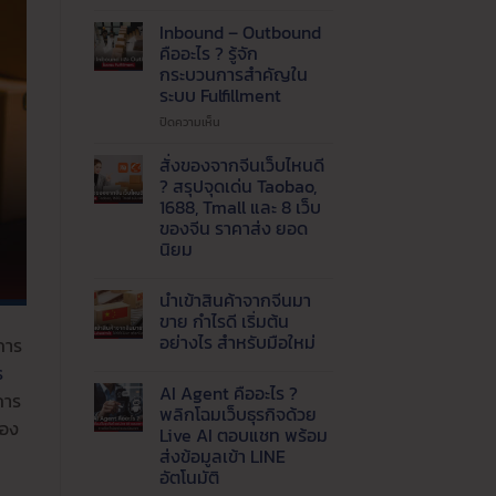
ปัญหา
แพ็ค
Inbound – Outbound
ของ
คืออะไร ? รู้จัก
ไม่ทัน
กระบวนการสำคัญใน
!
ระบบ Fulfillment
เรียก
ใช้
บน
ปิดความเห็น
บริการ
Inbound
รับ
–
สั่งของจากจีนเว็บไหนดี
แพ็ค
Outbound
? สรุปจุดเด่น Taobao,
สินค้า
คือ
1688, Tmall และ 8 เว็บ
และ
อะไร
ของจีน ราคาส่ง ยอด
จัด
?
นิยม
ส่ง
รู้จัก
ที่
กระบวนการ
ไม่มี
ความ
ได้
สำคัญ
นำเข้าสินค้าจากจีนมา
เห็น
มาตรฐาน
ใน
บน
ขาย กำไรดี เริ่มต้น
ระบบ
สั่ง
อย่างไร สำหรับมือใหม่
การ
ของ
Fulfillment
จาก
ไม่มี
ร
จีน
ความ
เว็บ
AI Agent คืออะไร ?
เห็น
การ
ไหน
บน
พลิกโฉมเว็บธุรกิจด้วย
ดี
นำ
่อง
?
Live AI ตอบแชท พร้อม
เข้า
สรุป
สินค้า
ส่งข้อมูลเข้า LINE
จุด
จาก
เด่น
อัตโนมัติ
จีน
Taobao,
มา