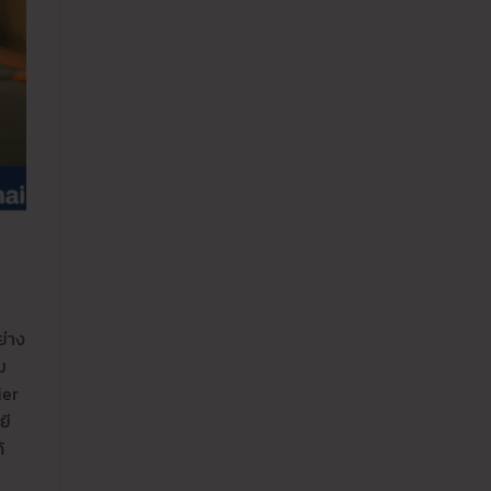
ย่าง
ม
ier
ยี
้