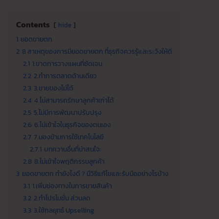
Contents
hide
1
ยอดขายตก
2
8 สาเหตุของการมียอดขายตก ที่ธุรกิจควรรู้และระวังให้ดี
2.1
1.ขาดการวางแผนที่ชัดเจน
2.2
2.ทำการตลาดด้านเดียว
2.3
3.ขายของไม่ได้
2.4
4.ไม่สามารถรักษาลูกค้าเก่าได้
2.5
5.ไม่มีการพัฒนาปรับปรุง
2.6
6.ไม่เข้าใจในธุรกิจของตนเอง
2.7
7.มองข้ามการใช้เทคโนโลยี
2.7.1
บทความอื่นที่น่าสนใจ:
2.8
8.ไม่เข้าใจพฤติกรรมลูกค้า
3
ยอดขายตก ทำยังไงดี ? มีวิธีแก้ไขและรับมืออย่างไรบ้าง
3.1
1.เพิ่มช่องทางในการขายสินค้า
3.2
2.ทำโปรโมชั่น ส่วนลด
3.3
3.ใช้กลยุทธ์ Upselling