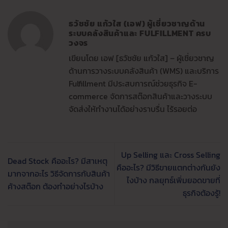
ธวัชชัย แก้วใส (เอฟ) ผู้เชี่ยวชาญด้าน
ระบบคลังสินค้าและ FULFILLMENT ครบ
วงจร
เขียนโดย เอฟ [ธวัชชัย แก้วใส] – ผู้เชี่ยวชาญ
ด้านการวางระบบคลังสินค้า (WMS) และบริการ
Fulfillment มีประสบการณ์ช่วยธุรกิจ E-
commerce จัดการสต๊อกสินค้าและวางระบบ
จัดส่งให้ทำงานได้อย่างราบรื่น ไร้รอยต่อ
Up Selling และ Cross Selling
Dead Stock คืออะไร? มีสาเหตุ
คืออะไร? มีวิธีขายแตกต่างกันยัง
มากจากอะไร วิธีจัดการกับสินค้า
ไงบ้าง กลยุทธ์เพิ่มยอดขายที่
ค้างสต๊อก ต้องทำอย่างไรบ้าง
ธุรกิจต้องรู้!