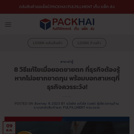
ข้าม
คลังสินค้าออนไลน์ PACKHAI FULFILLMENT เก็บ แพ็ค ส่ง
ไป
ยัง
เนื้อหา
LOGIN คลังสินค้า
LOGIN ร้านค้า
สาระน่ารู้
8 วิธีแก้ไขเมื่อยอดขายตก ที่ธุรกิจต้องรู้
หากไม่อยากขาดทุน พร้อมบอกสาเหตุที่
ธุรกิจควรระวัง!
POSTED ON
สิงหาคม 9, 2023
BY
ธวัชชัย แก้วใส (เอฟ) ผู้เชี่ยวชาญด้าน
ระบบคลังสินค้าและ FULFILLMENT ครบวงจร
09
ส.ค.