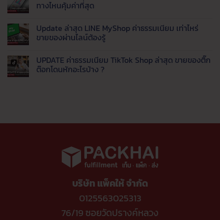
ราคา
ใหม่
ด้วย
ทลูก
บน
ทางไหนคุ้มค่าที่สุด
ส่ง
Live
ค้า
ทำความ
ยอด
AI
(รีวิว
รู้จัก
ไม่มี
นิยม
ตอบ
จาก
Thaimart
ความ
Update ล่าสุด LINE MyShop ค่าธรรมเนียม เท่าไหร่
แชท
ประสบการณ์
แพลตฟอร์ม
เห็น
พร้อม
จริง)
สัญชาติ
บน
ขายของผ่านไลน์ต้องรู้
ส่ง
จบ
ไทย
วิเคราะห์
ข้อมูล
ปัญหา
ทาง
เจาะ
ไม่มี
เข้า
ตอบ
เลือก
ลึก
ความ
UPDATE ค่าธรรมเนียม TikTok Shop ล่าสุด ขายของติ๊ก
LINE
ช้า
ใหม่
ค่า
เห็น
อัตโนมัติ
ดึง
ยุค
ธรรมเนียม
บน
ต๊อกโดนหักอะไรบ้าง ?
ออ
ค่า
แพลตฟอร์ม
Update
เด
ธรรมเนียม
ปี
ล่าสุด
ไม่มี
อร์
แพง
นี้
LINE
ความ
เข้า
ขาย
MyShop
เห็น
คลัง
ช่อง
ค่า
บน
อัตโนมัติ
ทาง
ธรรมเนียม
UPDATE
ไหน
เท่า
ค่า
คุ้ม
ไหร่
ธรรมเนียม
ค่าที่
ขาย
TikTok
สุด
ของ
Shop
ผ่าน
ล่าสุด
ไลน์
ขาย
ต้อง
ของ
รู้
ติ๊ก
ต๊อก
โดน
หัก
บริษัท แพ็คให้ จำกัด
อะไร
บ้าง
?
0125563025313
76/19 ซอยวัดปรางค์หลวง