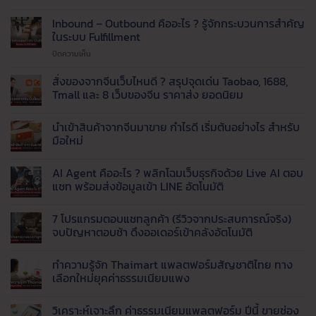
ปัญหา
แพ็ค
Inbound – Outbound คืออะไร ? รู้จักกระบวนการสำคัญ
ของ
ในระบบ Fulfillment
ไม่ทัน
บน
ปิดความเห็น
!
Inbound
เรียก
–
สั่งของจากจีนเว็บไหนดี ? สรุปจุดเด่น Taobao, 1688,
ใช้
Outbound
บริการ
Tmall และ 8 เว็บของจีน ราคาส่ง ยอดนิยม
คือ
รับ
ไม่มี
อะไร
แพ็ค
ความ
นำเข้าสินค้าจากจีนมาขาย กำไรดี เริ่มต้นอย่างไร สำหรับ
?
สินค้า
เห็น
บน
รู้จัก
มือใหม่
และ
สั่ง
กระบวนการ
จัด
ของ
ไม่มี
สำคัญ
ส่ง
จาก
ความ
AI Agent คืออะไร ? พลิกโฉมเว็บธุรกิจด้วย Live AI ตอบ
จีน
ใน
เห็น
ที่
เว็บ
บน
แชท พร้อมส่งข้อมูลเข้า LINE อัตโนมัติ
ระบบ
ได้
ไหน
นำ
Fulfillment
มาตรฐาน
ดี
เข้า
ไม่มี
?
สินค้า
ความ
7 โปรแกรมตอบแชทลูกค้า (รีวิวจากประสบการณ์จริง)
สรุป
จาก
เห็น
จุด
จีน
บน
จบปัญหาตอบช้า ดึงออเดอร์เข้าคลังอัตโนมัติ
เด่น
มา
AI
Taobao,
ขาย
Agent
ไม่มี
1688,
กำไร
คือ
ความ
ทำความรู้จัก Thaimart แพลตฟอร์มสัญชาติไทย ทาง
Tmall
ดี
อะไร
เห็น
และ
เริ่ม
?
บน
เลือกใหม่ยุคค่าธรรมเนียมแพง
8
ต้น
พลิก
7
เว็บ
อย่างไร
โฉม
โปรแกรม
ไม่มี
ของ
สำหรับ
เว็บ
ตอบ
ความ
วิเคราะห์เจาะลึก ค่าธรรมเนียมแพลตฟอร์ม ปีนี้ ขายช่อง
จีน
มือ
ธุรกิจ
แช
เห็น