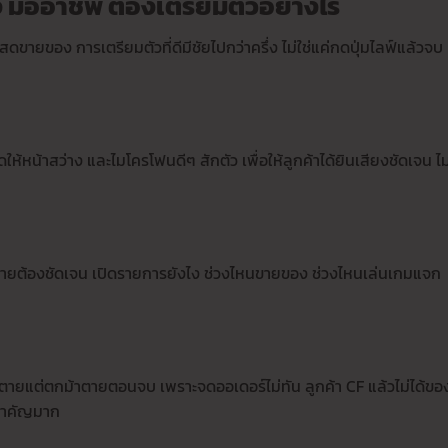
 มืออาชีพ ต้องเตรียมตัวอย่างไร
์สดขายของ การเตรียมตัวที่ดีมีชัยไปกว่าครึ่ง ไม่ใช่แค่กดปุ่มไลฟ์แล้วจบ 
หน้าสว่าง และไมโครโฟนดีๆ สักตัว เพื่อให้ลูกค้าได้ยินเสียงชัดเจน ไม
ขายต้องชัดเจน เปิดรายการยังไง ช่วงไหนขายของ ช่วงไหนเล่นเกมแจก
ตายแต่ตกม้าตายตอนจบ เพราะจดออเดอร์ไม่ทัน ลูกค้า CF แล้วไม่ได้ขอ
งสำคัญมาก