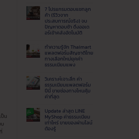
ไม่มี
1688,
ขาย
ความ
Tmall
กำไร
7 โปรแกรมตอบแชทลูก
เห็น
และ
ดี
บน
8
ค้า (รีวิวจาก
เริ่ม
AI
เว็บ
ต้น
ประสบการณ์จริง) จบ
Agent
ของ
อย่างไร
คือ
ปัญหาตอบช้า ดึงออเด
จีน
สำหรับ
อะไร
ราคา
อร์เข้าคลังอัตโนมัติ
มือ
?
ส่ง
ใหม่
พลิก
ยอด
ไม่มี
โฉม
นิยม
ความ
เว็บ
ทำความรู้จัก Thaimart
เห็น
ธุรกิจ
บน
แพลตฟอร์มสัญชาติไทย
ด้วย
7
Live
ทางเลือกใหม่ยุคค่า
โปรแกรม
AI
ตอบ
ธรรมเนียมแพง
ตอบ
แช
แชท
ทลูก
ไม่มี
พร้อม
ค้า
ความ
ส่ง
วิเคราะห์เจาะลึก ค่า
(รีวิว
เห็น
ข้อมูล
บน
จาก
ธรรมเนียมแพลตฟอร์ม
เข้า
ทำความ
ประสบการณ์
ปีนี้ ขายช่องทางไหนคุ้ม
LINE
รู้จัก
จริง)
อัตโนมัติ
Thaimart
จบ
ค่าที่สุด
แพลตฟอร์ม
ปัญหา
สัญชาติ
ไม่มี
ตอบ
ไทย
ความ
ช้า
Update ล่าสุด LINE
ทาง
เห็น
ดึง
บน
เป็น
เลือก
ออ
MyShop ค่าธรรมเนียม
วิเคราะห์
ใหม่
เด
เท่าไหร่ ขายของผ่านไลน์
บบ
เจาะ
ยุค
อร์
ลึก
ค่า
ต้องรู้
เข้า
ี่
ค่า
ธรรมเนียม
คลัง
ธรรมเนียม
ไม่มี
แพง
อัตโนมัติ