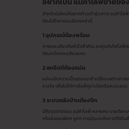
อยากเป็น แม่ค้าไลฟ์ขายของ
สำหรับมือใหม่ที่อยากก้าวเข้าสู่วงการ แม่ค้าไลฟ
ต้องใส่ใจรายละเอียดเหล่านี้
1 อุปกรณ์ต้องพร้อม
ภาพและเสียงคือหัวใจสำคัญ ลงทุนกับไฟไลฟ์สดให้
ต้องตะโกนจนเสียงแหบ
2 สคริปต์ต้องแม่น
แม้จะเน้นความเป็นธรรมชาติ แต่โครงสร้างการ
รางวัล เพื่อไม่ให้การไลฟ์ดูน่าเบื่อหรือสะเปะสะปะ
3 ระบบหลังบ้านต้องปึก
นี่คือจุดตายของ แม่ค้าไลฟ์ หลายคน ขายดีแทบ
หรือส่งของผิดๆ ถูกๆ การมีระบบจัดการที่ดีจึ