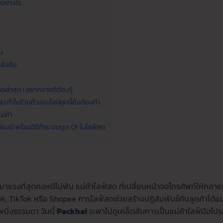
วอย่างไร
น
ั่งยืน
ดตล่าสุด ! อยากขายดีต้องรู้
น ทำไมร้านค้าออนไลน์ยุคนี้ถึงต้องทำ
ม่ค้า
องมี พร้อมวิธีทำระบบดูด CF ในไลฟ์สด
าแรงที่สุดคงหนีไม่พ้น แม่ค้าไลฟ์สด ที่เปลี่ยนหน้าจอโทรศัพท์ให้กลาย
k, TikTok หรือ Shopee การไลฟ์สดช่วยสร้างปฏิสัมพันธ์กับลูกค้าได้แ
นิ่งธรรมดา วันนี้
Packhai
จะพาไปดูเคล็ดลับการเป็นแม่ค้าไลฟ์มือโปรท