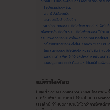
อยากเป็น แม่ค้าไลฟ์ขายของ มืออาชีพ ต้องเตรียมตั
1 อุปกรณ์ต้องพร้อม
2 สคริปต์ต้องแม่น
3 ระบบหลังบ้านต้องปึก
ปัญหาโลกแตกของ แม่ค้าไลฟ์สด ขายดีแต่แพ็คไม่ทั
วิธีจัดการร้านค้าสำหรับ แม่ค้าไลฟ์ขายของ ให้โตแบบย
สรุป ทางรอดของ แม่ค้าไลฟ์สด ที่อยากมีเวลาใช้เงิน
วิธีไลฟ์สดขายของ ยังไงให้ปัง ลูกค้า CF รัวๆ อัปเ
ไลฟ์สดขายของ มีข้อดียังไง เหมาะกับสินค้าแบบไห
แนะนำ ไมค์ไลฟ์สด 5-10 ยี่ห้อไหนดี สำหรับพ่อค้า แ
ระบบดูด Facebook คืออะไร? ทำไมแม่ค้าไลฟ์สดต้
แม่ค้าไลฟ์สด
ในยุคที่ Social Commerce ครองเมือง อาชีพที่ม
หน้าร้านทำเงินมหาศาล ไม่ว่าจะเป็นบน Faceboo
เรียลไทม์ ทำให้ปิดการขายได้ไวกว่าการโพสต์ภาพ