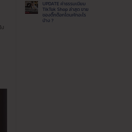
แพลตฟอร์ม
ความ
UPDATE ค่าธรรมเนียม
ปี
เห็น
บน
นี้
TikTok Shop ล่าสุด ขาย
Update
ขาย
ของติ๊กต๊อกโดนหักอะไร
ล่าสุด
ช่อง
LINE
ทาง
บ้าง ?
MyShop
ไหน
ไป
ค่า
ไม่มี
คุ้ม
ธรรมเนียม
ความ
ค่าที่
เท่า
เห็น
สุด
บน
ไหร่
UPDATE
ขาย
ค่า
ของ
ธรรมเนียม
ผ่าน
TikTok
ไลน์
Shop
ต้อง
ล่าสุด
รู้
ขาย
ของ
ติ๊ก
ต๊อก
โดน
หัก
อะไร
บ้าง
?