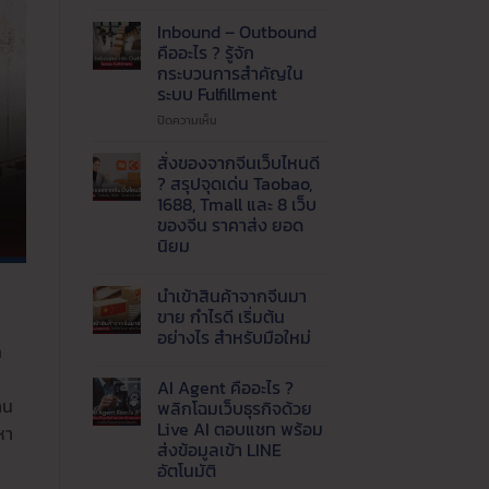
ปัญหา
แพ็ค
Inbound – Outbound
ของ
คืออะไร ? รู้จัก
ไม่ทัน
กระบวนการสำคัญใน
!
ระบบ Fulfillment
เรียก
ใช้
บน
ปิดความเห็น
บริการ
Inbound
รับ
–
สั่งของจากจีนเว็บไหนดี
แพ็ค
Outbound
? สรุปจุดเด่น Taobao,
สินค้า
คือ
1688, Tmall และ 8 เว็บ
และ
อะไร
ของจีน ราคาส่ง ยอด
จัด
?
นิยม
ส่ง
รู้จัก
ที่
กระบวนการ
ไม่มี
ความ
ได้
สำคัญ
นำเข้าสินค้าจากจีนมา
เห็น
มาตรฐาน
ใน
บน
ขาย กำไรดี เริ่มต้น
ระบบ
สั่ง
อย่างไร สำหรับมือใหม่
ของ
Fulfillment
ก
จาก
ไม่มี
จีน
ความ
เว็บ
AI Agent คืออะไร ?
เห็น
ไหน
บน
าน
พลิกโฉมเว็บธุรกิจด้วย
ดี
นำ
?
Live AI ตอบแชท พร้อม
หา
เข้า
สรุป
สินค้า
ส่งข้อมูลเข้า LINE
จุด
จาก
เด่น
อัตโนมัติ
จีน
Taobao,
มา