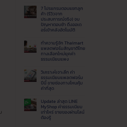
ไม่มี
1688,
ขาย
ความ
Tmall
กำไร
7 โปรแกรมตอบแชทลูก
เห็น
และ
ดี
บน
8
ค้า (รีวิวจาก
เริ่ม
AI
เว็บ
ต้น
ประสบการณ์จริง) จบ
Agent
ของ
อย่างไร
คือ
ปัญหาตอบช้า ดึงออเด
จีน
สำหรับ
อะไร
ราคา
อร์เข้าคลังอัตโนมัติ
มือ
?
ส่ง
ใหม่
พลิก
ยอด
ไม่มี
โฉม
นิยม
ความ
เว็บ
ทำความรู้จัก Thaimart
เห็น
ธุรกิจ
บน
แพลตฟอร์มสัญชาติไทย
ด้วย
7
Live
ทางเลือกใหม่ยุคค่า
โปรแกรม
AI
ตอบ
ธรรมเนียมแพง
ตอบ
แช
แชท
ทลูก
ไม่มี
พร้อม
ค้า
ความ
ส่ง
วิเคราะห์เจาะลึก ค่า
(รีวิว
เห็น
ข้อมูล
บน
จาก
ธรรมเนียมแพลตฟอร์ม
เข้า
ทำความ
ประสบการณ์
ปีนี้ ขายช่องทางไหนคุ้ม
LINE
รู้จัก
จริง)
อัตโนมัติ
Thaimart
จบ
ค่าที่สุด
แพลตฟอร์ม
ปัญหา
สัญชาติ
ไม่มี
ตอบ
ไทย
ความ
ช้า
Update ล่าสุด LINE
ทาง
เห็น
ดึง
บน
เลือก
ออ
MyShop ค่าธรรมเนียม
วิเคราะห์
ใหม่
เด
เท่าไหร่ ขายของผ่านไลน์
บ
เจาะ
ยุค
อร์
ลึก
ค่า
ต้องรู้
เข้า
ค่า
ธรรมเนียม
คลัง
ธรรมเนียม
ไม่มี
แพง
อัตโนมัติ