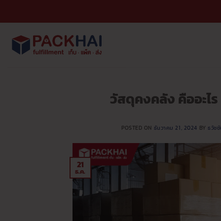
ข้าม
ไป
ยัง
เนื้อหา
วัสดุคงคลัง คืออะไร
POSTED ON
ธันวาคม 21, 2024
BY
ธวัช
21
ธ.ค.