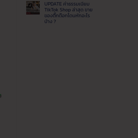
แพลตฟอร์ม
ความ
UPDATE ค่าธรรมเนียม
ปี
เห็น
บน
นี้
TikTok Shop ล่าสุด ขาย
Update
ขาย
ของติ๊กต๊อกโดนหักอะไร
ล่าสุด
ช่อง
LINE
ทาง
บ้าง ?
MyShop
ไหน
ค่า
ไม่มี
คุ้ม
ธรรมเนียม
ความ
ค่าที่
เท่า
เห็น
สุด
บน
ไหร่
UPDATE
ขาย
ค่า
ของ
ธรรมเนียม
ผ่าน
TikTok
ไลน์
Shop
ต้อง
ล่าสุด
รู้
ขาย
ของ
ติ๊ก
ต๊อก
โดน
หัก
อะไร
บ้าง
?