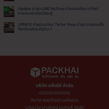
ยอด
AI
(รีวิว
รู้จัก
ไม่มี
นิยม
ตอบ
จาก
Thaimart
ความ
Update ล่าสุด LINE MyShop ค่าธรรมเนียม เท่าไหร่
แชท
ประสบการณ์
แพลตฟอร์ม
เห็น
พร้อม
จริง)
สัญชาติ
บน
ขายของผ่านไลน์ต้องรู้
ส่ง
จบ
ไทย
วิเคราะห์
ข้อมูล
ปัญหา
ทาง
เจาะ
ไม่มี
เข้า
ตอบ
เลือก
ลึก
ความ
UPDATE ค่าธรรมเนียม TikTok Shop ล่าสุด ขายของติ๊ก
LINE
ช้า
ใหม่
ค่า
เห็น
อัตโนมัติ
ดึง
ยุค
ธรรมเนียม
บน
ต๊อกโดนหักอะไรบ้าง ?
ออ
ค่า
แพลตฟอร์ม
Update
เด
ธรรมเนียม
ปี
ล่าสุด
ไม่มี
อร์
แพง
นี้
LINE
ความ
เข้า
ขาย
MyShop
เห็น
คลัง
ช่อง
ค่า
บน
อัตโนมัติ
ทาง
ธรรมเนียม
UPDATE
ไหน
เท่า
ค่า
คุ้ม
ไหร่
ธรรมเนียม
ค่าที่
ขาย
TikTok
สุด
ของ
Shop
ผ่าน
ล่าสุด
ไลน์
ขาย
ต้อง
ของ
รู้
ติ๊ก
ต๊อก
โดน
หัก
บริษัท แพ็คให้ จำกัด
อะไร
บ้าง
?
0125563025313
76/19 ซอยวัดปรางค์หลวง
บางม่วง บางใหญ่ นนทบุรี 11140