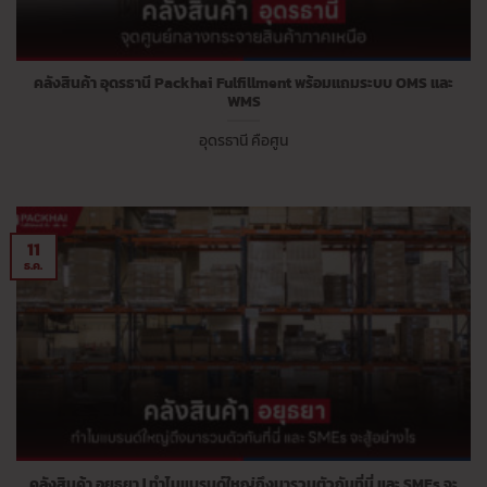
คลังสินค้า อุดรธานี Packhai Fulfillment พร้อมแถมระบบ OMS และ
WMS
อุดรธานี คือศูน
11
ธ.ค.
คลังสินค้า อยุธยา | ทำไมแบรนด์ใหญ่ถึงมารวมตัวกันที่นี่ และ SMEs จะ