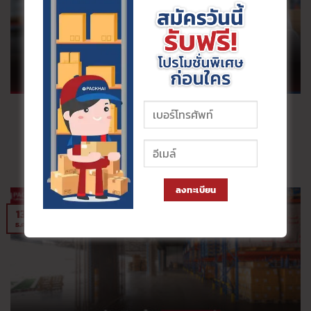
WMS Automation คือทางรอด เปลี่ยนโกดัง ให้เป็น คลังสินค้า
อัตโนมัติ ด้วย AI เทคโนโลยีจาก Packhai
เลิกใช้คนนับสต๊
ลงทะเบียน
13
ธ.ค.