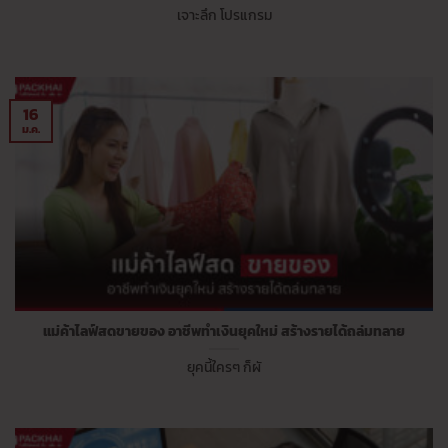
เจาะลึก โปรแกรม
16
ม.ค.
แม่ค้าไลฟ์สดขายของ อาชีพทำเงินยุคใหม่ สร้างรายได้ถล่มทลาย
ยุคนี้ใครๆ ก็ผั