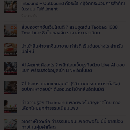
แพ็ค
Inbound – Outbound คืออะไร ? รู้จักกระบวนการสำคัญ
ของ
ในระบบ Fulfillment
ไม่ทัน
บน
ปิดความเห็น
!
Inbound
เรียก
–
สั่งของจากจีนเว็บไหนดี ? สรุปจุดเด่น Taobao, 1688,
ใช้
Outbound
บริการ
Tmall และ 8 เว็บของจีน ราคาส่ง ยอดนิยม
คือ
รับ
ไม่มี
อะไร
แพ็ค
ความ
นำเข้าสินค้าจากจีนมาขาย กำไรดี เริ่มต้นอย่างไร สำหรับ
?
สินค้า
เห็น
บน
รู้จัก
มือใหม่
และ
สั่ง
กระบวนการ
จัด
ของ
ไม่มี
สำคัญ
ส่ง
จาก
ความ
AI Agent คืออะไร ? พลิกโฉมเว็บธุรกิจด้วย Live AI ตอบ
จีน
ใน
เห็น
ที่
เว็บ
บน
แชท พร้อมส่งข้อมูลเข้า LINE อัตโนมัติ
ระบบ
ได้
ไหน
นำ
Fulfillment
มาตรฐาน
ดี
เข้า
ไม่มี
?
สินค้า
ความ
7 โปรแกรมตอบแชทลูกค้า (รีวิวจากประสบการณ์จริง)
สรุป
จาก
เห็น
จุด
จีน
บน
จบปัญหาตอบช้า ดึงออเดอร์เข้าคลังอัตโนมัติ
เด่น
มา
AI
Taobao,
ขาย
Agent
ไม่มี
1688,
กำไร
คือ
ความ
ทำความรู้จัก Thaimart แพลตฟอร์มสัญชาติไทย ทาง
Tmall
ดี
อะไร
เห็น
และ
เริ่ม
?
บน
เลือกใหม่ยุคค่าธรรมเนียมแพง
8
ต้น
พลิก
7
เว็บ
อย่างไร
โฉม
โปรแกรม
ไม่มี
ของ
สำหรับ
เว็บ
ตอบ
ความ
วิเคราะห์เจาะลึก ค่าธรรมเนียมแพลตฟอร์ม ปีนี้ ขายช่อง
จีน
มือ
ธุรกิจ
แช
เห็น
ราคา
ใหม่
ด้วย
ทลูก
บน
ทางไหนคุ้มค่าที่สุด
ส่ง
Live
ค้า
ทำความ