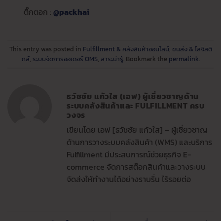
ติ๊กตอก :
@packhai
This entry was posted in
Fulfillment & คลังสินค้าออนไลน์
,
ขนส่ง & โลจิสติ
กส์
,
ระบบจัดการออเดอร์ OMS
,
สาระน่ารู้
. Bookmark the
permalink
.
ธวัชชัย แก้วใส (เอฟ) ผู้เชี่ยวชาญด้าน
ระบบคลังสินค้าและ FULFILLMENT ครบ
วงจร
เขียนโดย เอฟ [ธวัชชัย แก้วใส] – ผู้เชี่ยวชาญ
ด้านการวางระบบคลังสินค้า (WMS) และบริการ
Fulfillment มีประสบการณ์ช่วยธุรกิจ E-
commerce จัดการสต๊อกสินค้าและวางระบบ
จัดส่งให้ทำงานได้อย่างราบรื่น ไร้รอยต่อ