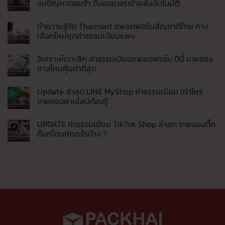
จบปัญหาตอบช้า ดึงออเดอร์เข้าคลังอัตโนมัติ
เด่น
มา
AI
Taobao,
ขาย
Agent
ไม่มี
1688,
กำไร
คือ
ความ
ทำความรู้จัก Thaimart แพลตฟอร์มสัญชาติไทย ทาง
Tmall
ดี
อะไร
เห็น
และ
เริ่ม
?
บน
เลือกใหม่ยุคค่าธรรมเนียมแพง
8
ต้น
พลิก
7
เว็บ
อย่างไร
โฉม
โปรแกรม
ไม่มี
ของ
สำหรับ
เว็บ
ตอบ
ความ
วิเคราะห์เจาะลึก ค่าธรรมเนียมแพลตฟอร์ม ปีนี้ ขายช่อง
จีน
มือ
ธุรกิจ
แช
เห็น
ราคา
ใหม่
ด้วย
ทลูก
บน
ทางไหนคุ้มค่าที่สุด
ส่ง
Live
ค้า
ทำความ
ยอด
AI
(รีวิว
รู้จัก
ไม่มี
นิยม
ตอบ
จาก
Thaimart
ความ
Update ล่าสุด LINE MyShop ค่าธรรมเนียม เท่าไหร่
แชท
ประสบการณ์
แพลตฟอร์ม
เห็น
พร้อม
จริง)
สัญชาติ
บน
ขายของผ่านไลน์ต้องรู้
ส่ง
จบ
ไทย
วิเคราะห์
ข้อมูล
ปัญหา
ทาง
เจาะ
ไม่มี
เข้า
ตอบ
เลือก
ลึก
ความ
UPDATE ค่าธรรมเนียม TikTok Shop ล่าสุด ขายของติ๊ก
LINE
ช้า
ใหม่
ค่า
เห็น
อัตโนมัติ
ดึง
ยุค
ธรรมเนียม
บน
ต๊อกโดนหักอะไรบ้าง ?
ออ
ค่า
แพลตฟอร์ม
Update
เด
ธรรมเนียม
ปี
ล่าสุด
ไม่มี
อร์
แพง
นี้
LINE
ความ
เข้า
ขาย
MyShop
เห็น
คลัง
ช่อง
ค่า
บน
อัตโนมัติ
ทาง
ธรรมเนียม
UPDATE
ไหน
เท่า
ค่า
คุ้ม
ไหร่
ธรรมเนียม
ค่าที่
ขาย
TikTok
สุด
ของ
Shop
ผ่าน
ล่าสุด
ไลน์
ขาย
ต้อง
ของ
รู้
ติ๊ก