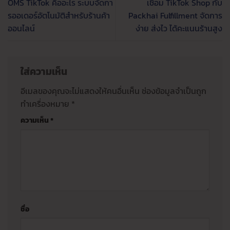
OMS TikTok คืออะไร ระบบจัดกา
เชื่อม TikTok Shop กับ
รออเดอร์อัตโนมัติสำหรับร้านค้า
Packhai Fulfillment จัดการ
ออนไลน์
ง่าย ส่งไว ได้คะแนนร้านสูง
ใส่ความเห็น
อีเมลของคุณจะไม่แสดงให้คนอื่นเห็น
ช่องข้อมูลจำเป็นถูก
ทำเครื่องหมาย
*
ความเห็น
*
ชื่อ