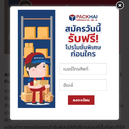
ลด LDR รักษาคะแนน ส่งทันรอบทุกวันด้วย Packhai
Fulfillment
การจะจัดการออเดอร์ให้ทันตามเกณฑ์ใหม่ที่ต้อง “กดนัดรับให้ทัน”
ด้วยตัวเองนั้นเป็นเรื่องที่ท้าทายมาก โดยเฉพาะเมื่อออเดอร์มี
ลงทะเบียน
จำนวนมาก ที่ PACKHAI เราเข้าใจปัญหานี้ดี และได้พัฒนาระบบขึ้น
มาเพื่อเป็นคำตอบ ระบบ OMS ของเรามีฟังก์ชันกดนัดรับพัสดุ
อัตโนมัติ เมื่อมีออเดอร์เข้ามา ระบบไม่เพียงแต่จะจัดการข้อมูลให้
แต่ยังทำการกดเรียกรถเข้ารับพัสดุให้ทันทีตามรอบที่เร็วที่สุด ทำให้