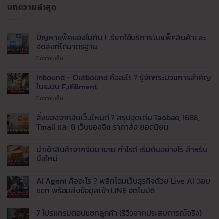
บทความล่าสุด
ปัญหาแพ็คของไม่ทัน ! เรียกใช้บริการรับแพ็คสินค้าและ
จัดส่งที่ได้มาตรฐาน
บน
ปิดความเห็น
ปัญหา
แพ็ค
Inbound – Outbound คืออะไร ? รู้จักกระบวนการสำคัญ
ของ
ในระบบ Fulfillment
ไม่ทัน
บน
ปิดความเห็น
!
Inbound
เรียก
–
สั่งของจากจีนเว็บไหนดี ? สรุปจุดเด่น Taobao, 1688,
ใช้
Outbound
บริการ
Tmall และ 8 เว็บของจีน ราคาส่ง ยอดนิยม
คือ
รับ
ไม่มี
อะไร
แพ็ค
ความ
นำเข้าสินค้าจากจีนมาขาย กำไรดี เริ่มต้นอย่างไร สำหรับ
?
สินค้า
เห็น
บน
รู้จัก
มือใหม่
และ
สั่ง
กระบวนการ
จัด
ของ
ไม่มี
สำคัญ
ส่ง
จาก
ความ
AI Agent คืออะไร ? พลิกโฉมเว็บธุรกิจด้วย Live AI ตอบ
จีน
ใน
เห็น
ที่
เว็บ
บน
แชท พร้อมส่งข้อมูลเข้า LINE อัตโนมัติ
ระบบ
ได้
ไหน
นำ
Fulfillment
มาตรฐาน
ดี
เข้า
ไม่มี
?
สินค้า
ความ
7 โปรแกรมตอบแชทลูกค้า (รีวิวจากประสบการณ์จริง)
สรุป
จาก
เห็น
จุด
จีน
บน