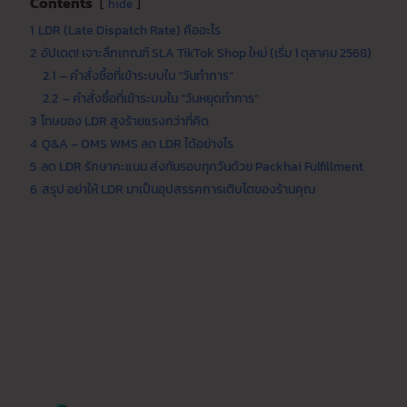
Contents
hide
1
LDR (Late Dispatch Rate) คืออะไร
2
อัปเดต! เจาะลึกเกณฑ์ SLA TikTok Shop ใหม่ (เริ่ม 1 ตุลาคม 2568)
2.1
– คำสั่งซื้อที่เข้าระบบใน “วันทำการ”
2.2
– คำสั่งซื้อที่เข้าระบบใน “วันหยุดทำการ”
3
โทษของ LDR สูงร้ายแรงกว่าที่คิด
4
Q&A – OMS WMS ลด LDR ได้อย่างไร
5
ลด LDR รักษาคะแนน ส่งทันรอบทุกวันด้วย Packhai Fulfillment
6
สรุป อย่าให้ LDR มาเป็นอุปสรรคการเติบโตของร้านคุณ