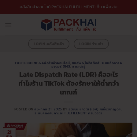
ข้าม
คลังสินค้าออนไลน์ PACKHAI FULFILLMENT เก็บ แพ็ค ส่ง
ไป
ยัง
เนื้อหา
LOGIN คลังสินค้า
LOGIN ร้านค้า
FULFILLMENT & คลังสินค้าออนไลน์
,
ขนส่ง & โลจิสติกส์
,
ระบบจัดการอ
อเดอร์ OMS
,
สาระน่ารู้
Late Dispatch Rate (LDR) คืออะไร
ทำไมร้าน TikTok ต้องรักษาให้ต่ำกว่า
เกณฑ์
POSTED ON
สิงหาคม 21, 2025
BY
ธวัชชัย แก้วใส (เอฟ) ผู้เชี่ยวชาญด้าน
ระบบคลังสินค้าและ FULFILLMENT ครบวงจร
21
ส.ค.