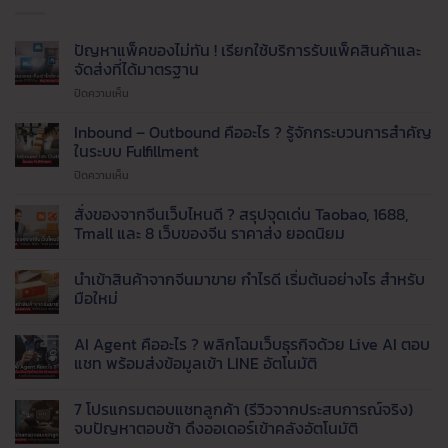
ปัญหาแพ็คของไม่ทัน ! เรียกใช้บริการรับแพ็คสินค้าและ
จัดส่งที่ได้มาตรฐาน
บน
ปิดความเห็น
ปัญหา
แพ็ค
Inbound – Outbound คืออะไร ? รู้จักกระบวนการสำคัญ
ของ
ในระบบ Fulfillment
ไม่ทัน
บน
ปิดความเห็น
!
Inbound
เรียก
–
สั่งของจากจีนเว็บไหนดี ? สรุปจุดเด่น Taobao, 1688,
ใช้
Outbound
บริการ
Tmall และ 8 เว็บของจีน ราคาส่ง ยอดนิยม
คือ
รับ
ไม่มี
อะไร
แพ็ค
ความ
นำเข้าสินค้าจากจีนมาขาย กำไรดี เริ่มต้นอย่างไร สำหรับ
?
สินค้า
เห็น
บน
รู้จัก
มือใหม่
และ
สั่ง
กระบวนการ
จัด
ของ
ไม่มี
สำคัญ
ส่ง
จาก
ความ
AI Agent คืออะไร ? พลิกโฉมเว็บธุรกิจด้วย Live AI ตอบ
จีน
ใน
เห็น
ที่
เว็บ
บน
แชท พร้อมส่งข้อมูลเข้า LINE อัตโนมัติ
ระบบ
ได้
ไหน
นำ
Fulfillment
มาตรฐาน
ดี
เข้า
ไม่มี
?
สินค้า
ความ
7 โปรแกรมตอบแชทลูกค้า (รีวิวจากประสบการณ์จริง)
สรุป
จาก
เห็น
จุด
จีน
บน
จบปัญหาตอบช้า ดึงออเดอร์เข้าคลังอัตโนมัติ
เด่น
มา
AI
Taobao,
ขาย
Agent