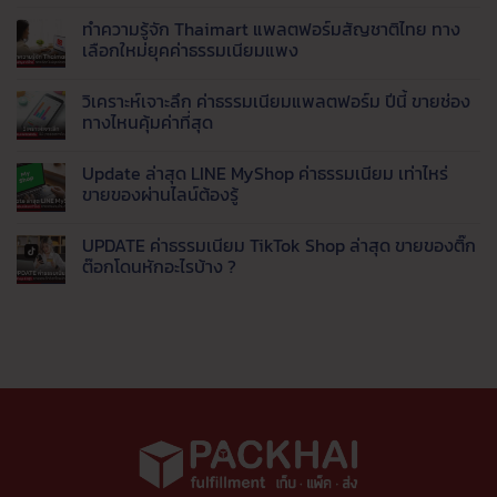
ไม่มี
1688,
กำไร
คือ
ความ
ทำความรู้จัก Thaimart แพลตฟอร์มสัญชาติไทย ทาง
Tmall
ดี
อะไร
เห็น
และ
เริ่ม
?
บน
เลือกใหม่ยุคค่าธรรมเนียมแพง
8
ต้น
พลิก
7
เว็บ
อย่างไร
โฉม
โปรแกรม
ไม่มี
ของ
สำหรับ
เว็บ
ตอบ
ความ
วิเคราะห์เจาะลึก ค่าธรรมเนียมแพลตฟอร์ม ปีนี้ ขายช่อง
จีน
มือ
ธุรกิจ
แช
เห็น
ราคา
ใหม่
ด้วย
ทลูก
บน
ทางไหนคุ้มค่าที่สุด
ส่ง
Live
ค้า
ทำความ
ยอด
AI
(รีวิว
รู้จัก
ไม่มี
นิยม
ตอบ
จาก
Thaimart
ความ
Update ล่าสุด LINE MyShop ค่าธรรมเนียม เท่าไหร่
แชท
ประสบการณ์
แพลตฟอร์ม
เห็น
พร้อม
จริง)
สัญชาติ
บน
ขายของผ่านไลน์ต้องรู้
ส่ง
จบ
ไทย
วิเคราะห์
ข้อมูล
ปัญหา
ทาง
เจาะ
ไม่มี
เข้า
ตอบ
เลือก
ลึก
ความ
UPDATE ค่าธรรมเนียม TikTok Shop ล่าสุด ขายของติ๊ก
LINE
ช้า
ใหม่
ค่า
เห็น
อัตโนมัติ
ดึง
ยุค
ธรรมเนียม
บน
ต๊อกโดนหักอะไรบ้าง ?
ออ
ค่า
แพลตฟอร์ม
Update
เด
ธรรมเนียม
ปี
ล่าสุด
ไม่มี
อร์
แพง
นี้
LINE
ความ
เข้า
ขาย
MyShop
เห็น
คลัง
ช่อง
ค่า
บน
อัตโนมัติ
ทาง
ธรรมเนียม
UPDATE
ไหน
เท่า
ค่า
คุ้ม
ไหร่
ธรรมเนียม
ค่าที่
ขาย
TikTok
สุด
ของ
Shop
ผ่าน
ล่าสุด
ไลน์
ขาย
ต้อง
ของ
รู้
ติ๊ก
ต๊อก
โดน