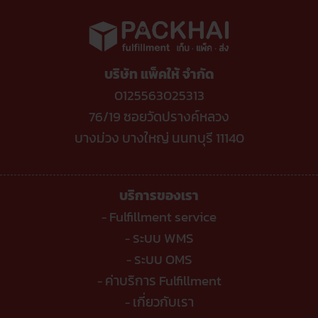
ผ่าน
ล่าสุด
ไลน์
ขาย
ต้อง
ของ
รู้
ติ๊ก
ต๊อก
โดน
หัก
บริษัท แพ็คให้ จำกัด
อะไร
บ้าง
?
0125563025313
76/19 ซอยวัดปรางค์หลวง
บางม่วง บางใหญ่ นนทบุรี 11140
บริการของเรา
Fulfillment service
-
ระบบ WMS
-
ระบบ OMS
-
ค่าบริการ Fulfillment
-
เกี่ยวกับเรา
-