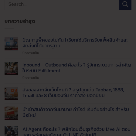
บทความล่าสุด
ปัญหาแพ็คของไม่ทัน ! เรียกใช้บริการรับแพ็คสินค้าและ
จัดส่งที่ได้มาตรฐาน
บน
ปิดความเห็น
ปัญหา
แพ็ค
Inbound – Outbound คืออะไร ? รู้จักกระบวนการสำคัญ
ของ
ในระบบ Fulfillment
ไม่ทัน
บน
ปิดความเห็น
!
Inbound
เรียก
–
สั่งของจากจีนเว็บไหนดี ? สรุปจุดเด่น Taobao, 1688,
ใช้
Outbound
บริการ
Tmall และ 8 เว็บของจีน ราคาส่ง ยอดนิยม
คือ
รับ
ไม่มี
อะไร
แพ็ค
ความ
นำเข้าสินค้าจากจีนมาขาย กำไรดี เริ่มต้นอย่างไร สำหรับ
?
สินค้า
เห็น
บน
รู้จัก
มือใหม่
และ
สั่ง
กระบวนการ
จัด
ของ
ไม่มี
สำคัญ
ส่ง
จาก
ความ
AI Agent คืออะไร ? พลิกโฉมเว็บธุรกิจด้วย Live AI ตอบ
จีน
ใน
เห็น
ที่
เว็บ
บน
แชท พร้อมส่งข้อมูลเข้า LINE อัตโนมัติ
ระบบ
ได้