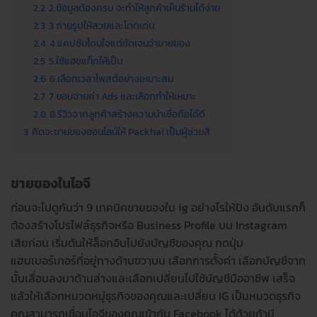
2.2
2.ข้อมูลต้องครบ จะทำให้ลูกค้าเห็นร้านได้ง่าย
2.3
3.ถ่ายรูปให้สวยและโดดเด่น
2.4
4.แคปชันโดนใจแต่ชัดเจนว่าขายของ
2.5
5.ใช้แฮชแท็กให้เป็น
2.6
6.เลือกเวลาโพสต์อย่างเหมาะสม
2.7
7.ยอมจ่ายค่า Ads และเลือกทำให้เหมาะ
2.8
8.รีวิวจากลูกค้าสร้างความน่าเชื่อถือได้ดี
3
คิดจะขายของออนไลน์ให้ Packhai เป็นผู้ช่วยสิ
ขายของในไอจี
ก่อนจะไปดูกันว่า 9 เทคนิคขายของใน ig อย่างไรให้ปัง อันดับแรกก็
ต้องสร้างโปรไฟล์ธุรกิจหรือ Business Profile บน Instagram
เสียก่อน เริ่มต้นให้ล็อกอินไปยังบัญชีของคุณ กดปุ่ม
แฮมเบอร์เกอร์ที่อยู่ทางด้านขวาบน เลือกการตั้งค่า เลือกบัญชีจาก
นั้นเลื่อนลงมาด้านล่างและเลือกเปลี่ยนไปใช้บัญชีมืออาชีพ เสร็จ
แล้วให้เลือกหมวดหมู่ธุรกิจของคุณและเปลี่ยน IG เป็นหมวดธุรกิจ
คุณสามารถเชื่อมไอจีของคุณเข้ากับ Facebook ได้ด้วยถ้ามี