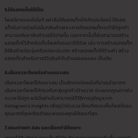
5.ใช้แฮชแท็กให้เป็น
โพสต์ขายของในไอจี อย่าลืมใช้แฮชแท็กให้เกิดประโยชน์ ใช้แฮช
แท็กในการช่วยโปรโมทสินค้าเพราะการติดแฮชแท็กจะทำให้ลูกค้า
สามารถค้นหาสินค้าเจอได้ง่ายขึ้น นอกจากนั้นก็ยังสามารถสร้าง
แฮชแท็กไว้สำหรับเก็บโพสต์ของเราได้ด้วย เช่น การสร้างแฮชแท็ก
ให้สินค้าแต่ละรุ่นหรือแต่ละประเภท สร้างแฮชแท็กให้ร้านค้า สร้าง
แฮชแท็กสำหรับการรีวิวสินค้าในร้านของตนเอง เป็นต้น
6.เลือกเวลาโพสต์อย่างเหมาะสม
เลือกเวลาโพสต์ให้เหมาะสม เป็นอีกเทคนิคหนึ่งที่น่าสนใจมากๆ
เลือกเวลาโพสต์ให้ตรงกับกลุ่มลูกค้าเป้าหมาย ช่วงแรกคุณอาจยัง
กะเวลาไม่ถูก แต่เมื่อผ่านไปสามารถใช้วิธีการดูข้อมูลจาก
Instagram’s Insights เพื่อดูว่าช่วงเวลาไหนที่คนจะเห็นโพสต์ของ
คุณมากที่สุดหรือเข้าชมเพจของคุณได้เยอะที่สุด
7.ยอมจ่ายค่า Ads และเลือกทำให้เหมาะ
อยากให้สินค้าของคุณเป็นที่รู้จัก ต้องการยอดขายเพิ่มขึ้น อยากมี