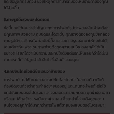
ชัด ข้อมูลที่ครบถ้วน ช่วยให้ลูกค้าสามารถมองเห็นร้านค้าของคุณ
ได้ง่ายขึ้น
3.ถ่ายรูปให้สวยและโดดเด่น
ข้อนี้บอกได้เลยว่าสำคัญมากๆ การโพสต์รูปภาพของสินค้าจะต้อง
มีคุณภาพ สวยงาม คมชัดและโดดเด่น คุณอาจต้องลงทุนซื้อกล้อง
ถ่ายรูปดีๆ แต่โทรศัพท์สมัยนี้ก็สามารถถ่ายรูปออกมาให้คมชัดได้
เช่นเดียวกันเพราะรูปภาพช่วยดึงดูดความสนใจของลูกค้าได้เป็น
อย่างดี เรียกได้ว่าเป็นความประทับใจตั้งแต่แรกเห็นเลยก็ว่าได้เป็น
ด่านแรกที่ทำให้ลูกค้าตัดสินใจซื้อสินค้าของคุณ
4.แคปชันโดนใจแต่ชัดเจนว่าขายของ
การโพสต์แคปชันขายของ แคปชันต้องโดนใจ ในขณะเดียวกันก็
ต้องชัดเจนด้วยว่าคุณกำลังขายของอยู่ แต่แทนที่จะโพสต์หรือใช้
แคปชั่นแบบตรงไปตรงมา อาจจะสอดแทรกมุกตลก มุกขำขัน เฮฮา
หรือแคปชั่นสร้างแรงบันดาลใจ ฯลฯ สิ่งเหล่านี้ช่วยดึงดูดความ
สนใจของลูกค้าได้มากกว่าการโพสต์ขายของแบบตรงไปตรงมา