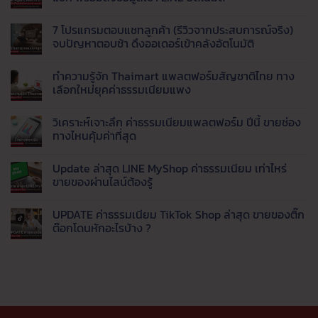
ไหน
นำ
Fulfillment
มาตรฐาน
ดี
เข้า
ไม่มี
?
สินค้า
ความ
7 โปรแกรมตอบแชทลูกค้า (รีวิวจากประสบการณ์จริง)
สรุป
จาก
เห็น
จุด
จีน
บน
จบปัญหาตอบช้า ดึงออเดอร์เข้าคลังอัตโนมัติ
เด่น
มา
AI
Taobao,
ขาย
Agent
ไม่มี
1688,
กำไร
คือ
ความ
ทำความรู้จัก Thaimart แพลตฟอร์มสัญชาติไทย ทาง
Tmall
ดี
อะไร
เห็น
และ
เริ่ม
?
บน
เลือกใหม่ยุคค่าธรรมเนียมแพง
8
ต้น
พลิก
7
เว็บ
อย่างไร
โฉม
โปรแกรม
ไม่มี
ของ
สำหรับ
เว็บ
ตอบ
ความ
วิเคราะห์เจาะลึก ค่าธรรมเนียมแพลตฟอร์ม ปีนี้ ขายช่อง
จีน
มือ
ธุรกิจ
แช
เห็น
ราคา
ใหม่
ด้วย
ทลูก
บน
ทางไหนคุ้มค่าที่สุด
ส่ง
Live
ค้า
ทำความ
ยอด
AI
(รีวิว
รู้จัก
ไม่มี
นิยม
ตอบ
จาก
Thaimart
ความ
Update ล่าสุด LINE MyShop ค่าธรรมเนียม เท่าไหร่
แชท
ประสบการณ์
แพลตฟอร์ม
เห็น
พร้อม
จริง)
สัญชาติ
บน
ขายของผ่านไลน์ต้องรู้
ส่ง
จบ
ไทย
วิเคราะห์
ข้อมูล
ปัญหา
ทาง
เจาะ
ไม่มี
เข้า
ตอบ
เลือก
ลึก
ความ
UPDATE ค่าธรรมเนียม TikTok Shop ล่าสุด ขายของติ๊ก
LINE
ช้า
ใหม่
ค่า
เห็น
อัตโนมัติ
ดึง
ยุค
ธรรมเนียม
บน
ต๊อกโดนหักอะไรบ้าง ?
ออ
ค่า
แพลตฟอร์ม
Update
เด
ธรรมเนียม
ปี
ล่าสุด
ไม่มี
อร์
แพง
นี้
LINE
ความ
เข้า
ขาย
MyShop
เห็น
คลัง
ช่อง
ค่า
บน
อัตโนมัติ
ทาง
ธรรมเนียม
UPDATE
ไหน
เท่า
ค่า
คุ้ม
ไหร่
ธรรมเนียม
ค่าที่
ขาย
TikTok
สุด
ของ
Shop