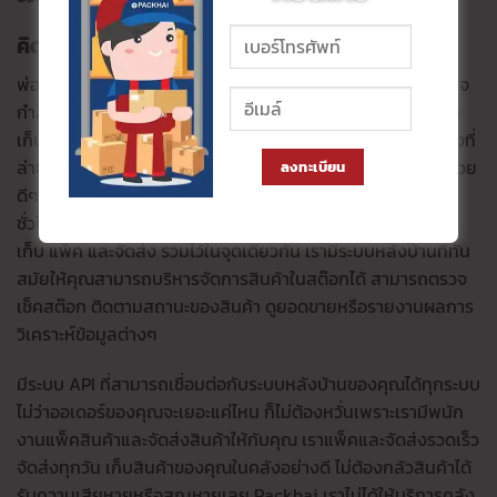
คิดจะขายของออนไลน์ให้ Packhai เป็นผู้ช่วยสิ
พ่อค้าแม่ค้าออนไลน์ที่คิดจะขายของออนไลน์ทั้งหลาย บางคนอาจ
กำลังพบกับเจอกับปัญหาต่างๆ นานามากมาย เช่น ไม่มีพื้นที่จัด
เก็บสินค้า ออเดอร์เยอะแต่ไม่มีคนช่วยแพ็คของ ปัญหาการจัดส่งที่
ล่าช้า ไม่มีคนไปส่งของที่บริษัทขนส่งให้ จะดีกว่าไหม ถ้าคุณมีผู้ช่วย
ลงทะเบียน
ดีๆ ผู้ให้
บริการคลังสินค้าออนไลน์
ที่คอยซัพพอร์ตคุณตลอด 24
ชั่วโมงอย่าง packhai เราคือผู้ให้บริการคลังสินค้าออนไลน์ที่รับ
เก็บ แพ็ค และจัดส่ง รวมไว้ในจุดเดียวกัน เรามีระบบหลังบ้านที่ทัน
สมัยให้คุณสามารถบริหารจัดการสินค้าในสต๊อกได้ สามารถตรวจ
เช็คสต๊อก ติดตามสถานะของสินค้า ดูยอดขายหรือรายงานผลการ
วิเคราะห์ข้อมูลต่างๆ
มีระบบ API ที่สามารถเชื่อมต่อกับระบบหลังบ้านของคุณได้ทุกระบบ
ไม่ว่าออเดอร์ของคุณจะเยอะแค่ไหน ก็ไม่ต้องหวั่นเพราะเรามีพนัก
งานแพ็คสินค้าและจัดส่งสินค้าให้กับคุณ เราแพ็คและจัดส่งรวดเร็ว
จัดส่งทุกวัน เก็บสินค้าของคุณในคลังอย่างดี ไม่ต้องกลัวสินค้าได้
รับความเสียหายหรือสูญหายเลย Packhai เราไม่ได้ให้บริการคลัง